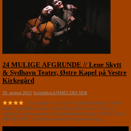
24 MULIGE AFGRUNDE // Lene Skytt
& Sydhavn Teater, Østre Kapel på Vestre
Kirkegård
29. august 2022
Sceneblog
ANMELDELSER
”Dine læber var en lasso” En fin firstemmig symfoni
breder sig i Østre Kapels hvælvede rum, hvor Lene Skytt og
Sydhavn Teater præsenterer dommedagsfortællingen 24 MULIGE
AFGRUNDE, og der er en næsten overgivende svag[…]
Læs videre …