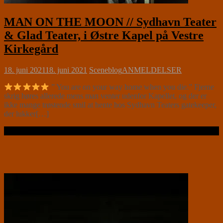
MAN ON THE MOON // Sydhavn Teater
& Glad Teater, i Østre Kapel på Vestre
Kirkegård
18. juni 2021
18. juni 2021
Sceneblog
ANMELDELSER
” You are on your way home when you die.” Fjerne
skrig høres allerede mens man venter udenfor Kapellet, og der er
ikke mange trøstende smil at hente hos Sydhavn Teaters gatekeeper,
der lukker[…]
Læs videre …