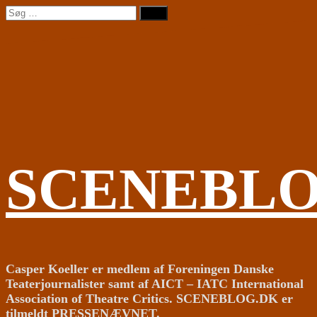
Videre
Søg
til
efter:
indhold
SCENEBL
Casper Koeller er medlem af Foreningen Danske
Teaterjournalister samt af AICT – IATC International
Association of Theatre Critics. SCENEBLOG.DK er
tilmeldt PRESSENÆVNET.