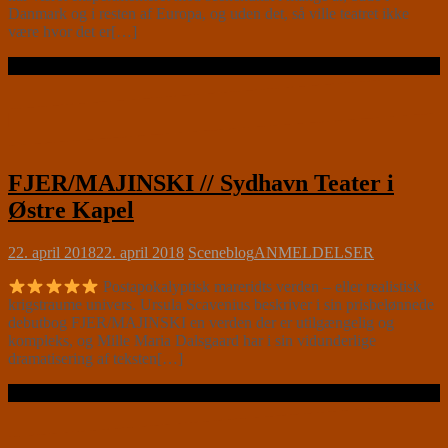
Danmark og i resten af Europa, og uden det, så ville teatret ikke
være hvor det er[…]
Læs videre …
FJER/MAJINSKI // Sydhavn Teater i
Østre Kapel
22. april 2018
22. april 2018
Sceneblog
ANMELDELSER
Postapokalyptisk mareridts verden – eller realistisk
krigstraume univers. Ursula Scavenius beskriver i sin prisbelønnede
debutbog FJER/MAJINSKI en verden der er utilgængelig og
kompleks, og Mille Maria Dalsgaard har i sin vidunderlige
dramatisering af teksten[…]
Læs videre …