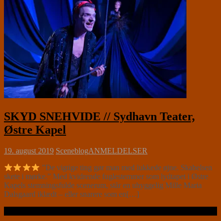
SKYD SNEHVIDE // Sydhavn Teater,
Østre Kapel
19. august 2019
Sceneblog
ANMELDELSER
”De vigtige ting gør man med lukkede øjne. Skabelsen
skete i mørke.” Med kvidrende fuglestemmer som lydtapet i Østre
Kapels stemningsfulde scenerum, står en uhyggelig Mille Maria
Dalsgaard iklædt – eller snarere som en[…]
Læs videre …