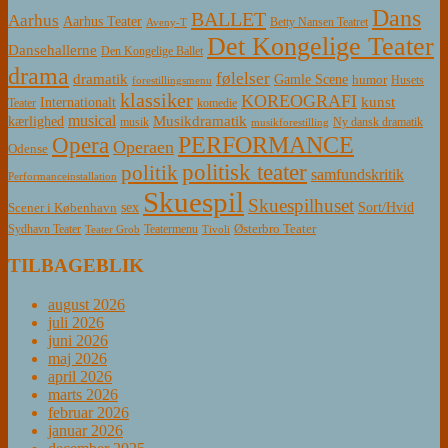
Dans
BALLET
Aarhus
Aarhus Teater
Betty Nansen Teatret
Aveny-T
Det Kongelige Teater
Dansehallerne
Den Kongelige Ballet
drama
følelser
dramatik
Gamle Scene
humor
Husets
forestillingsmenu
klassiker
KOREOGRAFI
kunst
Internationalt
Teater
komedie
musical
Musikdramatik
kærlighed
Ny dansk dramatik
musik
musikforestilling
PERFORMANCE
Opera
Operaen
Odense
politisk teater
politik
samfundskritik
Performanceinstallation
Skuespil
Skuespilhuset
sex
Sort/Hvid
Scener i København
Østerbro Teater
Sydhavn Teater
Teatermenu
Teater Grob
Tivoli
TILBAGEBLIK
august 2026
juli 2026
juni 2026
maj 2026
april 2026
marts 2026
februar 2026
januar 2026