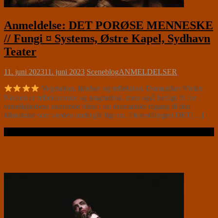
Anmeldelse: DET PORØSE MENNESKE
// Fungi ¤ Systems, Østre Kapel, Sydhavn
Teater
11. juni 2023
11. juni 2023
Sceneblog
ANMELDELSER
Vegetation, følelser og refleksion. Dramatiker Vivian
Nielsen er reflekterende og pragmatisk, men også herligt fri for
virkelighedens snærende bånd i sin dramatiske tilgang til den
klimakrise som verden undergår lige nu. I forestillingen DET[…]
Læs videre …