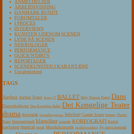
ANMELDELSER
ARBEJDSVISNING
DANMARK RUNDT
FOROMTALER
I PROCES
INTERVIEWS
KUNSTEN UDENOM SCENEN
LYDE PÅ SCENEN
NEKROLOGER
PERFORMANCE
QUICK'N'DIRTY
REPORTAGER
SCENEKUNSTEN I KARANTÆNE
Uncategorized
TAGS
Dans
BALLET
Aarhus
Aarhus Teater
Betty Nansen Teatret
Aveny-T
Det Kongelige Teater
Dansehallerne
Den Kongelige Ballet
drama
følelser
dramatik
Gamle Scene
humor
Husets
forestillingsmenu
klassiker
KOREOGRAFI
kunst
Internationalt
Teater
komedie
musical
Musikdramatik
kærlighed
Ny dansk dramatik
musik
musikforestilling