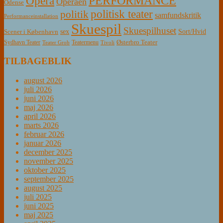
PERFORMANCE
Opera
Operaen
Odense
politisk teater
politik
samfundskritik
Performanceinstallation
Skuespil
Skuespilhuset
sex
Sort/Hvid
Scener i København
Østerbro Teater
Sydhavn Teater
Teatermenu
Teater Grob
Tivoli
TILBAGEBLIK
august 2026
juli 2026
juni 2026
maj 2026
april 2026
marts 2026
februar 2026
januar 2026
december 2025
november 2025
oktober 2025
september 2025
august 2025
juli 2025
juni 2025
maj 2025