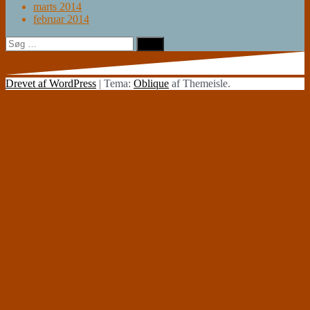
marts 2014
februar 2014
Søg
efter:
Drevet af WordPress
|
Tema:
Oblique
af Themeisle.