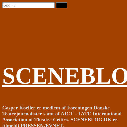
Videre
Søg
til
efter:
indhold
SCENEBL
Casper Koeller er medlem af Foreningen Danske
Teaterjournalister samt af AICT – IATC International
Association of Theatre Critics. SCENEBLOG.DK er
tilmeldt PRESSENÆVNET.