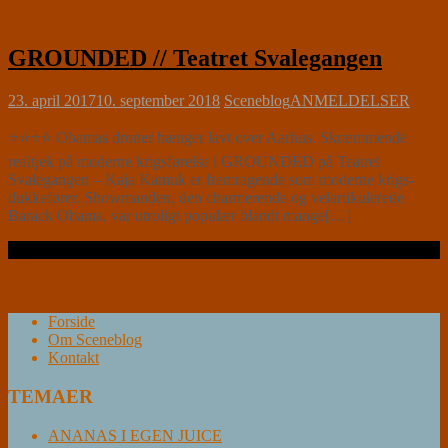
GROUNDED // Teatret Svalegangen
23. april 2017
10. september 2018
Sceneblog
ANMELDELSER
⭐⭐⭐⭐ Obamas droner hænger lavt over Aarhus. Skræmmende
realtjek på moderne krigsførelse i GROUNDED på Teatret
Svalegangen – Kaja Kamuk er fremragende som moderne krigs-
dukkefører. Showmanden, den charmerende og velartikulerede
Barack Obama, var utroligt populær blandt mange[…]
Læs videre …
Forside
Om Sceneblog
Kontakt
TEMAER
ANANAS I EGEN JUICE