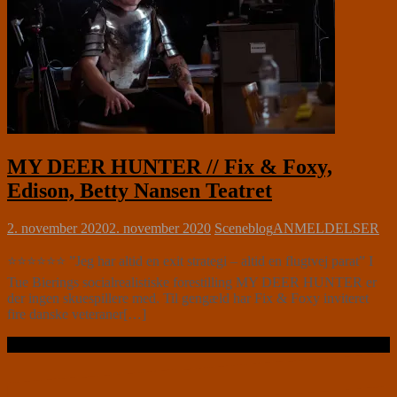
MY DEER HUNTER // Fix & Foxy,
Edison, Betty Nansen Teatret
2. november 2020
2. november 2020
Sceneblog
ANMELDELSER
⭐⭐⭐⭐⭐⭐ ”Jeg har altid en exit strategi – altid en flugtvej parat” I
Tue Bierings socialrealistiske forestilling MY DEER HUNTER er
der ingen skuespillere med. Til gengæld har Fix & Foxy inviteret
fire danske veteraner[…]
Læs videre …