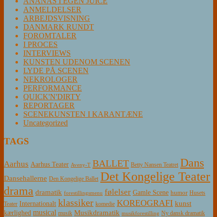
ANANAS I EGEN JUICE
ANMELDELSER
ARBEJDSVISNING
DANMARK RUNDT
FOROMTALER
I PROCES
INTERVIEWS
KUNSTEN UDENOM SCENEN
LYDE PÅ SCENEN
NEKROLOGER
PERFORMANCE
QUICK'N'DIRTY
REPORTAGER
SCENEKUNSTEN I KARANTÆNE
Uncategorized
TAGS
Dans
BALLET
Aarhus
Aarhus Teater
Betty Nansen Teatret
Aveny-T
Det Kongelige Teater
Dansehallerne
Den Kongelige Ballet
drama
følelser
dramatik
Gamle Scene
humor
Husets
forestillingsmenu
klassiker
KOREOGRAFI
kunst
Internationalt
Teater
komedie
musical
Musikdramatik
kærlighed
Ny dansk dramatik
musik
musikforestilling