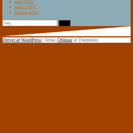
april 2016
marts 2014
februar 2014
Søg
efter:
Drevet af WordPress
|
Tema:
Oblique
af Themeisle.