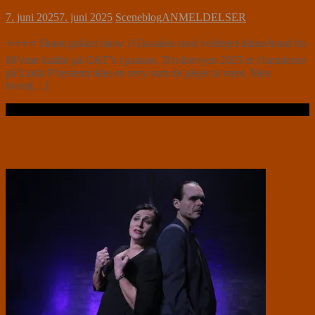
7. juni 2025
7. juni 2025
Sceneblog
ANMELDELSER
⭐⭐⭐⭐ Skønt gakket show i Glassalen med veldrejet dinnerband fra
60’erne kaldte på G&T’s i pausen. Tivolirevyen 2025 er i hænderne
på Linda P bestemt ikke en revy som de plejer at være. Men
hvem[…]
Læs videre …