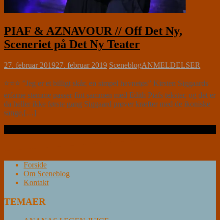
PIAF & AZNAVOUR // Off Det Ny,
Sceneriet på Det Ny Teater
27. februar 2019
27. februar 2019
Sceneblog
ANMELDELSER
⭐⭐⭐ ”Jeg er et billigt skår, en simpel havnetøs” Kirsten Siggaards
erfarne stemme passer fint sammen med Edith Piafs tekster, og det er
da heller ikke første gang Siggaard prøver kræfter med de ikoniske
sange,[…]
Læs videre …
Forside
Om Sceneblog
Kontakt
TEMAER