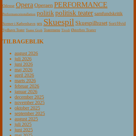
PERFORMANCE
Opera
Operaen
Odense
politisk teater
politik
samfundskritik
Performanceinstallation
Skuespil
Skuespilhuset
sex
Sort/Hvid
Scener i København
Østerbro Teater
Sydhavn Teater
Teatermenu
Teater Grob
Tivoli
TILBAGEBLIK
august 2026
juli 2026
juni 2026
maj 2026
april 2026
marts 2026
februar 2026
januar 2026
december 2025
november 2025
oktober 2025
september 2025
august 2025
juli 2025
juni 2025
maj 2025