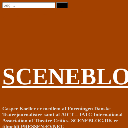
Videre
Søg
til
efter:
indhold
SCENEBL
Casper Koeller er medlem af Foreningen Danske
Teaterjournalister samt af AICT – IATC International
Association of Theatre Critics. SCENEBLOG.DK er
tilmeldt PRESSENÆVNET.