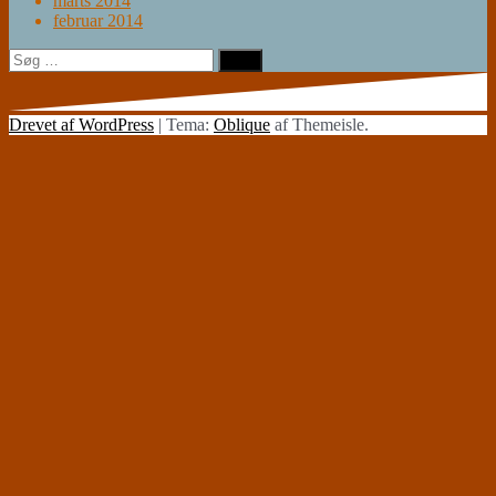
marts 2014
februar 2014
Søg
efter:
Drevet af WordPress
|
Tema:
Oblique
af Themeisle.