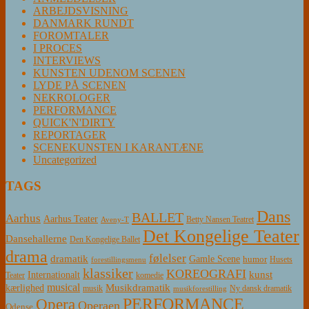
ARBEJDSVISNING
DANMARK RUNDT
FOROMTALER
I PROCES
INTERVIEWS
KUNSTEN UDENOM SCENEN
LYDE PÅ SCENEN
NEKROLOGER
PERFORMANCE
QUICK'N'DIRTY
REPORTAGER
SCENEKUNSTEN I KARANTÆNE
Uncategorized
TAGS
Dans
BALLET
Aarhus
Aarhus Teater
Betty Nansen Teatret
Aveny-T
Det Kongelige Teater
Dansehallerne
Den Kongelige Ballet
drama
følelser
dramatik
Gamle Scene
humor
Husets
forestillingsmenu
klassiker
KOREOGRAFI
kunst
Internationalt
Teater
komedie
musical
Musikdramatik
kærlighed
Ny dansk dramatik
musik
musikforestilling
PERFORMANCE
Opera
Operaen
Odense