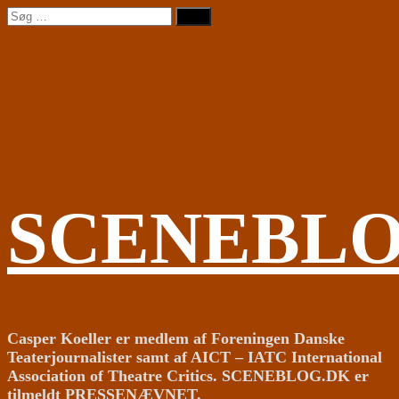
Videre
Søg
til
efter:
indhold
SCENEBL
Casper Koeller er medlem af Foreningen Danske
Teaterjournalister samt af AICT – IATC International
Association of Theatre Critics. SCENEBLOG.DK er
tilmeldt PRESSENÆVNET.