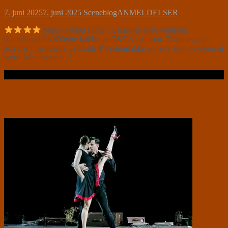
7. juni 2025
7. juni 2025
Sceneblog
ANMELDELSER
Skønt gakket show i Glassalen med veldrejet
dinnerband fra 60’erne kaldte på G&T’s i pausen. Tivolirevyen
2025 er i hænderne på Linda P bestemt ikke en revy som de plejer at
være. Men hvem[…]
Læs videre …