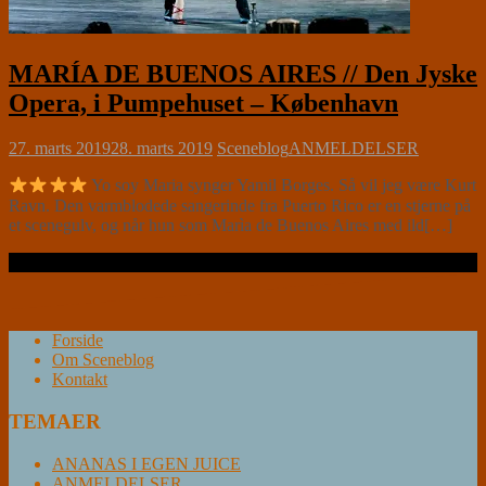
MARÍA DE BUENOS AIRES // Den Jyske
Opera, i Pumpehuset – København
27. marts 2019
28. marts 2019
Sceneblog
ANMELDELSER
Yo soy Maria synger Yamil Borges. Så vil jeg være Kurt
Ravn. Den varmblodede sangerinde fra Puerto Rico er en stjerne på
et scenegulv, og når hun som Marìa de Buenos Aires med ild[…]
Læs videre …
Forside
Om Sceneblog
Kontakt
TEMAER
ANANAS I EGEN JUICE
ANMELDELSER