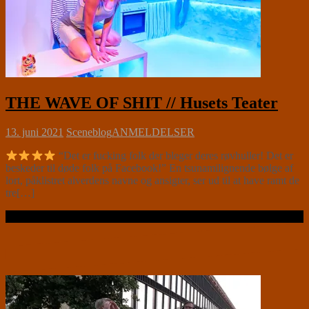
THE WAVE OF SHIT // Husets Teater
13. juni 2021
Sceneblog
ANMELDELSER
“Det er fucking folk der bleger deres røvhuller! Det er
beskeder til døde folk på Facebook!” En tsunamilignende bølge af
lort, påklistret alverdens navne og ansigter, ser ud til at have ramt de
tre[…]
Læs videre …