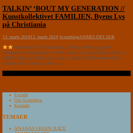
TALKIN’ ‘BOUT MY GENERATION //
Kunstkollektivet FAMILIEN, Byens Lys
på Christiania
13. marts 2019
13. marts 2019
Sceneblog
ANMELDELSER
Generation Y performance, i duften af dahl og gode
vibrationer. Som ridderne om det runde bord, sætter Rosa Sand og
Mikkel Trier sig til rette på scenen, sammen med Mohamed Ali
Osman, Gry Guldager, Sara[…]
Læs videre …
Forside
Om Sceneblog
Kontakt
TEMAER
ANANAS I EGEN JUICE