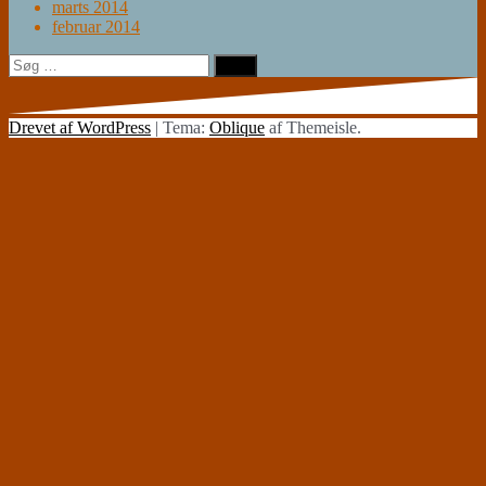
marts 2014
februar 2014
Søg
efter:
Drevet af WordPress
|
Tema:
Oblique
af Themeisle.