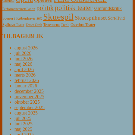
Operaen
Odense
politisk teater
politik
samfundskritik
Performanceinstallation
Skuespil
Skuespilhuset
sex
Sort/Hvid
Scener i København
Østerbro Teater
Sydhavn Teater
Teatermenu
Teater Grob
Tivoli
TILBAGEBLIK
august 2026
juli 2026
juni 2026
maj 2026
april 2026
marts 2026
februar 2026
januar 2026
december 2025
november 2025
oktober 2025
september 2025
august 2025
juli 2025
juni 2025
maj 2025
april 2025