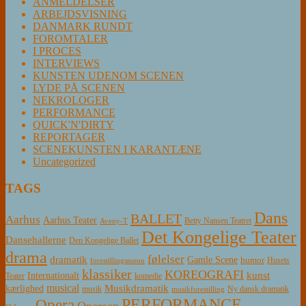
ANMELDELSER
ARBEJDSVISNING
DANMARK RUNDT
FOROMTALER
I PROCES
INTERVIEWS
KUNSTEN UDENOM SCENEN
LYDE PÅ SCENEN
NEKROLOGER
PERFORMANCE
QUICK'N'DIRTY
REPORTAGER
SCENEKUNSTEN I KARANTÆNE
Uncategorized
TAGS
Dans
BALLET
Aarhus
Aarhus Teater
Betty Nansen Teatret
Aveny-T
Det Kongelige Teater
Dansehallerne
Den Kongelige Ballet
drama
følelser
dramatik
Gamle Scene
humor
Husets
forestillingsmenu
klassiker
KOREOGRAFI
kunst
Internationalt
Teater
komedie
musical
Musikdramatik
kærlighed
Ny dansk dramatik
musik
musikforestilling
PERFORMANCE
Opera