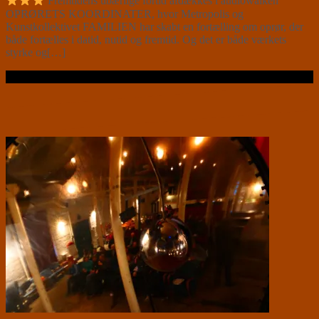
Fremtidens ubærlige fortid afdækkes i audiowalken
OPRØRETS KOORDINATER, hvor Metropolis og
Kunstkollektivet FAMILIEN har skabt en fortælling om oprør, der
både fortælles i datid, nutid og fremtid. Og det er både værkets
styrke og[…]
Læs videre …