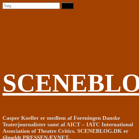
Videre
Søg
til
efter:
indhold
SCENEBL
Casper Koeller er medlem af Foreningen Danske
Teaterjournalister samt af AICT – IATC International
Association of Theatre Critics. SCENEBLOG.DK er
tilmeldt PRESSENÆVNET.