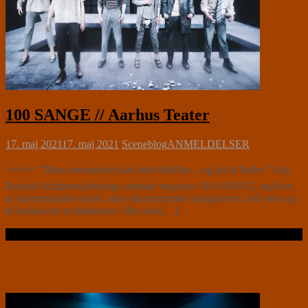
100 SANGE // Aarhus Teater
17. maj 2021
17. maj 2021
Sceneblog
ANMELDELSER
⭐⭐⭐⭐ ”Disse mennesker har intet tilfælles – og alt til fælles” Om
Roland Schimmelpfennigs smukke requiem 100 SANGE, og livet,
er skræmmende enkelt, eller skræmmende kompliceret, må være op
til beskueren at bedømme. Men den[…]
Læs videre …