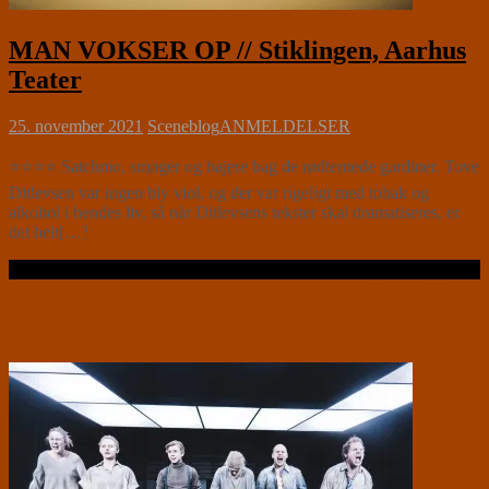
MAN VOKSER OP // Stiklingen, Aarhus
Teater
25. november 2021
Sceneblog
ANMELDELSER
⭐⭐⭐⭐ Satchmo, smøger og bajere bag de rødternede gardiner. Tove
Ditlevsen var ingen bly viol, og der var rigeligt med tobak og
alkohol i hendes liv, så når Ditlevsens tekster skal dramatiseres, er
det helt[…]
Læs videre …