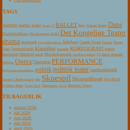
Uncategorized
TAGS
Dans
BALLET
Aarhus
Aarhus Teater
Betty Nansen Teatret
Aveny-T
Det Kongelige Teater
Dansehallerne
Den Kongelige Ballet
drama
følelser
dramatik
Gamle Scene
humor
Husets
forestillingsmenu
klassiker
KOREOGRAFI
kunst
Internationalt
Teater
komedie
musical
Musikdramatik
kærlighed
Ny dansk dramatik
musik
musikforestilling
PERFORMANCE
Opera
Operaen
Odense
politisk teater
politik
samfundskritik
Performanceinstallation
Skuespil
Skuespilhuset
sex
Sort/Hvid
Scener i København
Østerbro Teater
Sydhavn Teater
Teatermenu
Teater Grob
Tivoli
TILBAGEBLIK
august 2026
juli 2026
juni 2026
maj 2026
april 2026