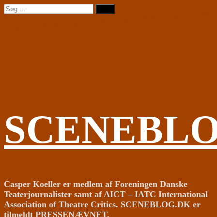
Videre
Søg
til
efter:
indhold
SCENEBL
Casper Koeller er medlem af Foreningen Danske
Teaterjournalister samt af AICT – IATC International
Association of Theatre Critics. SCENEBLOG.DK er
tilmeldt PRESSENÆVNET.