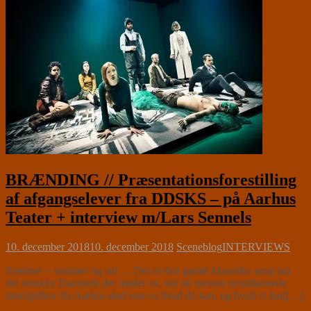
BRÆNDING // Præsentationsforestilling
af afgangselever fra DDSKS – på Aarhus
Teater + interview m/Lars Sennels
10. december 2018
10. december 2018
Sceneblog
INTERVIEWS
Sommer – sommer og sol…. Det er den gamle klassiske sang om
det smukke Danmark der møder os, når de næsten nyuddannede
skuespillere fra Aarhus skal vise os hvad de kan, og hvad vi kan[…]