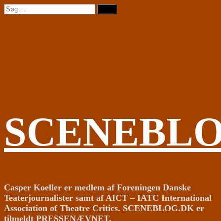
Videre
Søg
til
efter:
indhold
SCENEBL
Casper Koeller er medlem af Foreningen Danske
Teaterjournalister samt af AICT – IATC International
Association of Theatre Critics. SCENEBLOG.DK er
tilmeldt PRESSENÆVNET.