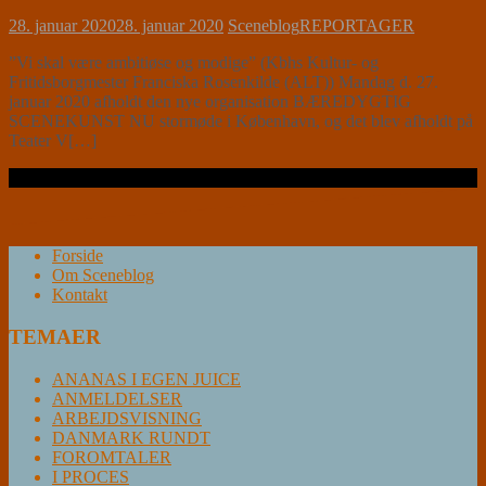
28. januar 2020
28. januar 2020
Sceneblog
REPORTAGER
”Vi skal være ambitiøse og modige” (Kbhs Kultur- og
Fritidsborgmester Franciska Rosenkilde (ALT)) Mandag d. 27.
januar 2020 afholdt den nye organisation BÆREDYGTIG
SCENEKUNST NU stormøde i København, og det blev afholdt på
Teater V[…]
Læs videre …
Forside
Om Sceneblog
Kontakt
TEMAER
ANANAS I EGEN JUICE
ANMELDELSER
ARBEJDSVISNING
DANMARK RUNDT
FOROMTALER
I PROCES