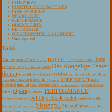
INTERVIEWS
KUNSTEN UDENOM SCENEN
LYDE PÅ SCENEN
NEKROLOGER
PERFORMANCE
QUICK'N'DIRTY
REPORTAGER
SCENEKUNSTEN I KARANTÆNE
Uncategorized
TAGS
Dans
BALLET
Aarhus
Aarhus Teater
Betty Nansen Teatret
Aveny-T
Det Kongelige Teater
Dansehallerne
Den Kongelige Ballet
drama
følelser
dramatik
Gamle Scene
humor
Husets
forestillingsmenu
klassiker
KOREOGRAFI
kunst
Internationalt
Teater
komedie
musical
Musikdramatik
kærlighed
Ny dansk dramatik
musik
musikforestilling
PERFORMANCE
Opera
Operaen
Odense
politisk teater
politik
samfundskritik
Performanceinstallation
Skuespil
Skuespilhuset
sex
Sort/Hvid
Scener i København
Østerbro Teater
Sydhavn Teater
Teatermenu
Teater Grob
Tivoli