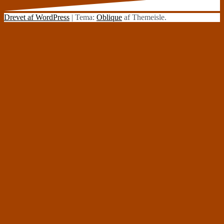
Drevet af WordPress
|
Tema:
Oblique
af Themeisle.