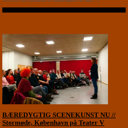
TOURS, hvor publikum er buspassagerer der alle[…]
Læs videre …
BÆREDYGTIG SCENEKUNST NU //
Stormøde, København på Teater V