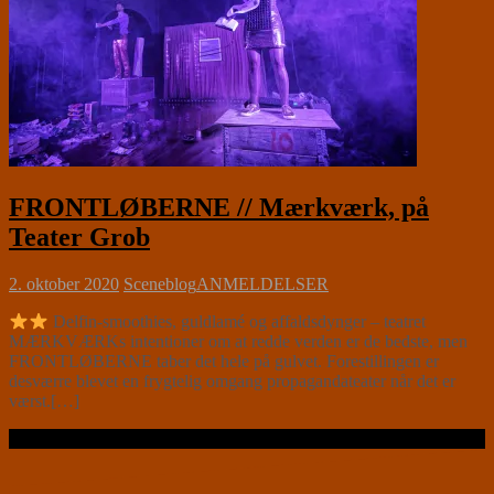
FRONTLØBERNE // Mærkværk, på
Teater Grob
2. oktober 2020
Sceneblog
ANMELDELSER
Delfin-smoothies, guldlamé og affaldsdynger – teatret
MÆRKVÆRKs intentioner om at redde verden er de bedste, men
FRONTLØBERNE taber det hele på gulvet. Forestillingen er
desværre blevet en frygtelig omgang propagandateater når det er
værst.[…]
Læs videre …