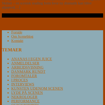
Skitser – en scenisk reading form hvor ny dramatik kan blive
afprøvet[…]
Læs videre …
Forside
Om Sceneblog
Kontakt
TEMAER
ANANAS I EGEN JUICE
ANMELDELSER
ARBEJDSVISNING
DANMARK RUNDT
FOROMTALER
I PROCES
INTERVIEWS
KUNSTEN UDENOM SCENEN
LYDE PÅ SCENEN
NEKROLOGER
PERFORMANCE