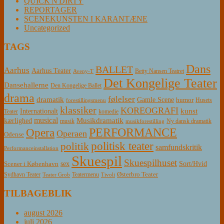
QUICK'N'DIRTY
REPORTAGER
SCENEKUNSTEN I KARANTÆNE
Uncategorized
TAGS
Dans
BALLET
Aarhus
Aarhus Teater
Betty Nansen Teatret
Aveny-T
Det Kongelige Teater
Dansehallerne
Den Kongelige Ballet
drama
følelser
dramatik
Gamle Scene
humor
Husets
forestillingsmenu
klassiker
KOREOGRAFI
kunst
Internationalt
Teater
komedie
musical
Musikdramatik
kærlighed
Ny dansk dramatik
musik
musikforestilling
PERFORMANCE
Opera
Operaen
Odense
politisk teater
politik
samfundskritik
Performanceinstallation
Skuespil
Skuespilhuset
sex
Sort/Hvid
Scener i København
Østerbro Teater
Sydhavn Teater
Teatermenu
Teater Grob
Tivoli
TILBAGEBLIK
august 2026
juli 2026