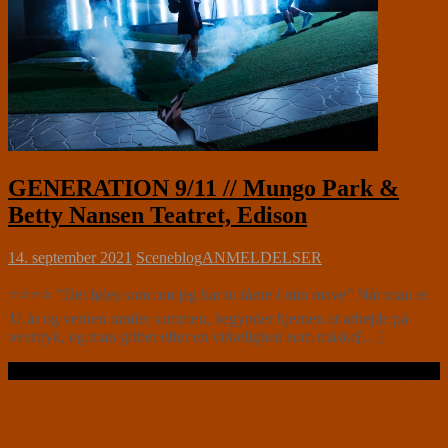
GENERATION 9/11 // Mungo Park &
Betty Nansen Teatret, Edison
14. september 2021
Sceneblog
ANMELDELSER
⭐⭐⭐⭐ ”Det føles som om jeg har to tårne i min mave” Når man er
11 år og verden ramler sammen, begynder hjernen at arbejde på
overtryk, og man griber efter en virkelighed som måske[…]
Læs videre …