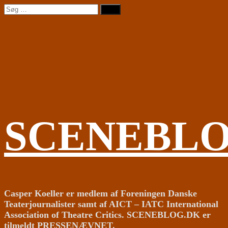
Videre
Søg
til
efter:
indhold
SCENEBL
Casper Koeller er medlem af Foreningen Danske
Teaterjournalister samt af AICT – IATC International
Association of Theatre Critics. SCENEBLOG.DK er
tilmeldt PRESSENÆVNET.