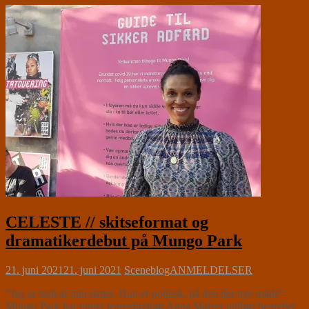
CELESTE // skitseformat og
dramatikerdebut på Mungo Park
21. juni 2021
21. juni 2021
Sceneblog
ANMELDELSER
”Jeg er stolt af min datter. Hun er politisk, på den der nye måde”
Mungo Park har under teaterdirektør Anna Malzer indført begrebet