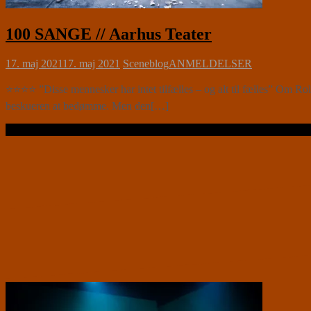
100 SANGE // Aarhus Teater
17. maj 2021
17. maj 2021
Sceneblog
ANMELDELSER
⭐⭐⭐⭐ ”Disse mennesker har intet tilfælles – og alt til fælles” Om
beskueren at bedømme. Men den[…]
Læs videre …