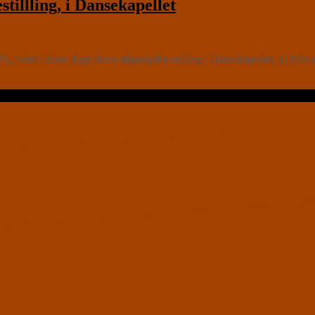
lling, i Dansekapellet
 viser i disse dage deres afgangsforestilling i Dansekapellet, så hvis d