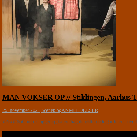
MAN VOKSER OP // Stiklingen, Aarhus T
25. november 2021
Sceneblog
ANMELDELSER
⭐⭐⭐⭐ Satchmo, smøger og bajere bag de rødternede gardiner. Tove Ditle
Læs videre …