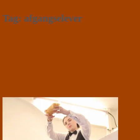
Tag:
afgangselever