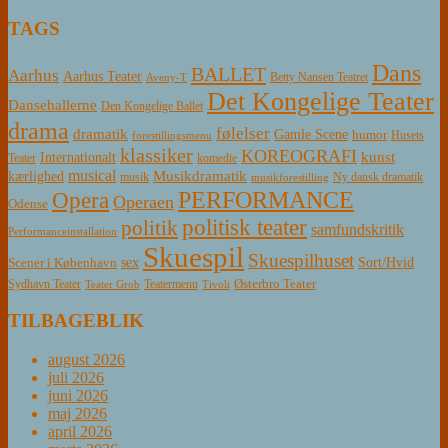
TAGS
Dans
BALLET
Aarhus
Aarhus Teater
Betty Nansen Teatret
Aveny-T
Det Kongelige Teater
Dansehallerne
Den Kongelige Ballet
drama
følelser
dramatik
Gamle Scene
humor
Husets
forestillingsmenu
klassiker
KOREOGRAFI
kunst
Internationalt
Teater
komedie
musical
Musikdramatik
kærlighed
Ny dansk dramatik
musik
musikforestilling
PERFORMANCE
Opera
Operaen
Odense
politisk teater
politik
samfundskritik
Performanceinstallation
Skuespil
Skuespilhuset
sex
Sort/Hvid
Scener i København
Østerbro Teater
Sydhavn Teater
Teatermenu
Teater Grob
Tivoli
TILBAGEBLIK
august 2026
juli 2026
juni 2026
maj 2026
april 2026