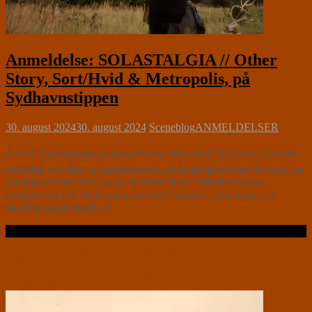
Anmeldelse: SOLASTALGIA // Other
Story, Sort/Hvid & Metropolis, på
Sydhavnstippen
30. august 2024
30. august 2024
Sceneblog
ANMELDELSER
⭐⭐⭐⭐ Apokalyptisk naturoplevelse. SOLASTALGIA er cli-fi der
underligt nok ikke er deprimerende, undergangsrammen til trods, for
Madeleine Kate McGowan & Other Story indhyller savnet,
længslen og den allestedsnærværende hjemve, i lyse toner og
ukueligt gå-på-mod[…]
Læs videre …