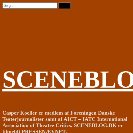
Videre
Søg
til
efter:
indhold
SCENEBL
Casper Koeller er medlem af Foreningen Danske
Teaterjournalister samt af AICT – IATC International
Association of Theatre Critics. SCENEBLOG.DK er
tilmeldt PRESSENÆVNET.