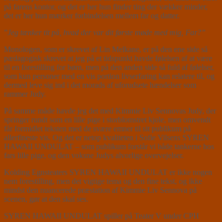
på farens kontor, og det er her hun finder ting der vækker minder,
det er her hun mærker forbindelsen mellem far og datter.
”
Jeg tænker tit på, hvad der var dit første møde med mig, Far?”
Monologen, som er skrevet af Lin Melkane, er på den ene side så
pædagogisk skrevet at jeg på et tidspunkt havde følelsen af at være
til en forestilling for børn, men på den anden side så fuld af følelser,
som kun personer med en vis portion livserfaring kan relatere til, og
dermed leve sig ind i det morads af uforudsete hændelser som
rammer Judy.
På samme måde havde jeg det med Kimmie Liv Sennovas Judy, der
springer rundt som en lille pige i storblomstret kjole, men omvendt
får formidlet teksten med de svære emner til sit publikum på
allerfineste vis. Og det er netop kvaliteten i Sofie Vilsens SYREN
HAWAII UNDULAT – som publikum forstår vi både tankerne hos
fars lille pige, og den voksne Judys alvorlige overvejelser.
Kolding Egnsteaters SYREN HAWAII UNDULAT er ikke nogen
nem forestilling, men det vigtige tema og den fine tekst, og ikke
mindst den nuancerede præstation af Kimmie Liv Sennova på
scenen, gør at den skal ses.
SYREN HAWAII UNDULAT spiller på Teater V under CPH