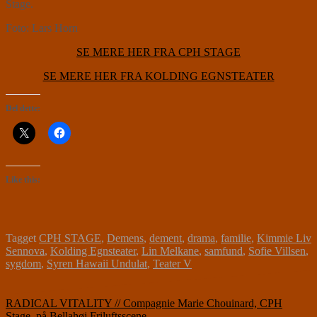
Stage.
Foto: Lars Horn
SE MERE HER FRA CPH STAGE
SE MERE HER FRA KOLDING EGNSTEATER
Del dette:
Like this:
Tagget
CPH STAGE
,
Demens
,
dement
,
drama
,
familie
,
Kimmie Liv
Sennova
,
Kolding Egnsteater
,
Lin Melkane
,
samfund
,
Sofie Villsen
,
sygdom
,
Syren Hawaii Undulat
,
Teater V
Indlægsnavigation
RADICAL VITALITY // Compagnie Marie Chouinard, CPH
Stage, på Bellahøj Friluftsscene