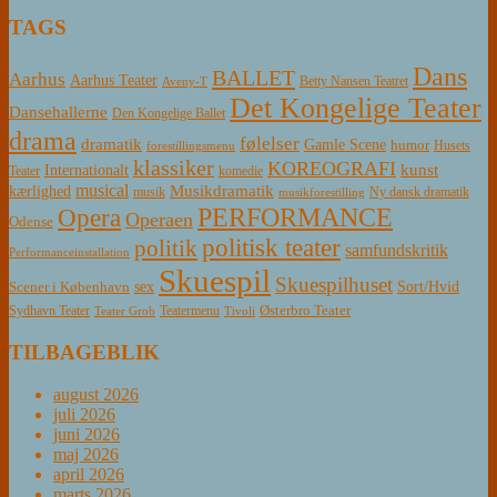
TAGS
Dans
BALLET
Aarhus
Aarhus Teater
Betty Nansen Teatret
Aveny-T
Det Kongelige Teater
Dansehallerne
Den Kongelige Ballet
drama
følelser
dramatik
Gamle Scene
humor
Husets
forestillingsmenu
klassiker
KOREOGRAFI
kunst
Internationalt
Teater
komedie
musical
Musikdramatik
kærlighed
Ny dansk dramatik
musik
musikforestilling
PERFORMANCE
Opera
Operaen
Odense
politisk teater
politik
samfundskritik
Performanceinstallation
Skuespil
Skuespilhuset
sex
Sort/Hvid
Scener i København
Østerbro Teater
Sydhavn Teater
Teatermenu
Teater Grob
Tivoli
TILBAGEBLIK
august 2026
juli 2026
juni 2026
maj 2026
april 2026
marts 2026