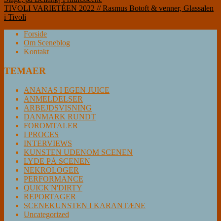
TIVOLI VARIETÉEN 2022 // Rasmus Botoft & venner, Glassalen
i Tivoli
Forside
Om Sceneblog
Kontakt
TEMAER
ANANAS I EGEN JUICE
ANMELDELSER
ARBEJDSVISNING
DANMARK RUNDT
FOROMTALER
I PROCES
INTERVIEWS
KUNSTEN UDENOM SCENEN
LYDE PÅ SCENEN
NEKROLOGER
PERFORMANCE
QUICK'N'DIRTY
REPORTAGER
SCENEKUNSTEN I KARANTÆNE
Uncategorized