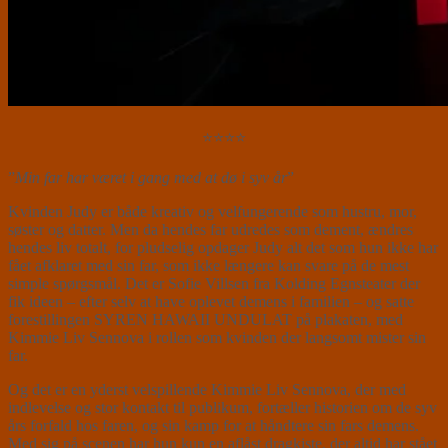
⭐⭐⭐⭐
”
Min far har været i gang med at dø i syv år
”
Kvinden Judy er både kreativ og velfungerende som hustru, mor,
søster og datter. Men da hendes far udredes som dement, ændres
hendes liv totalt, for pludselig opdager Judy alt det som hun ikke har
fået afklaret med sin far, som ikke længere kan svare på de mest
simple spørgsmål. Det er Sofie Villsen fra Kolding Egnsteater der
fik ideen – efter selv at have oplevet demens i familien – og satte
forestillingen SYREN HAWAII UNDULAT på plakaten, med
Kimmie Liv Sennova i rollen som kvinden der langsomt mister sin
far.
Og det er en yderst velspillende Kimmie Liv Sennova, der med
indlevelse og stor kontakt til publikum, fortæller historien om de syv
års forfald hos faren, og sin kamp for at håndtere sin fars demens.
Med sig på scenen har hun kun en aflåst dragkiste, der altid har stået