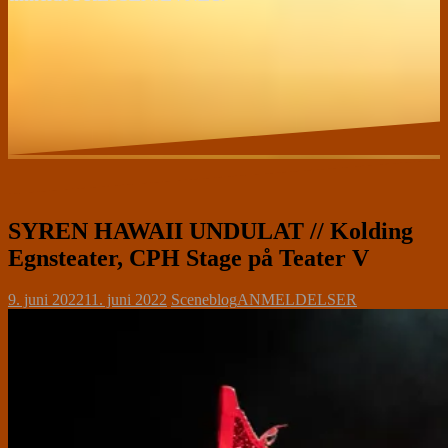
SYREN HAWAII UNDULAT // Kolding
Egnsteater, CPH Stage på Teater V
9. juni 2022
11. juni 2022
Sceneblog
ANMELDELSER