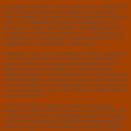
Forestillingen SKY66EN er 70% improviseret af AI, men hvem har
fodret den kunstige hjerne med information, hvem har bestemt
hvilke begrænsninger og præmisser der er gældende for SKY66ENs
virke? Det er spørgsmålet man altid må stille når nogen skyder
skylden på en maskine, men i SKY66EN fralægges ansvaret ikke,
der peges derimod direkte på publikum selv, for i 2023 lader vi os
frivilligt høste, vi sælger gladeligt vores inderste tanker for at få en
billigere tjeneste, en såkaldt gratis ydelse på nettet.
Offerlammet i Mikael Focks forestilling SKY66EN er skuespilleren
Luise Skov, der med åbent sind og mobiltelefonen tændt går på
scenen, vel vidende, at de mange små lysende prikker i luften
omkring hende, snart vil manifestere sig som et væsen med
intelligens. Publikum i salen har fået udleveret et par 3D-briller, som
SKY66EN fortæller os hvornår vi skal bruge, og så er det ellers bare
at lytte og se godt efter, for forestillingen har mere på sinde, end blot
at vise de elektronisk overlegne
visual effects
som
Artificial Mind
&
co præsenterer os for.
Luise Skov forsøger at holde igen, forsøger at kæmpe imod,
forsøger endda med en lille hvid løgn at overbevise SKY66EN om
at hendes minder er ægte, men ligegyldigt hvor hårdt hun kæmper,
så afslører SKY66EN hende, og efterlader hende totalt afklædt på
scenen. For ved hvert svar skuespilleren giver, bliver SKY66EN