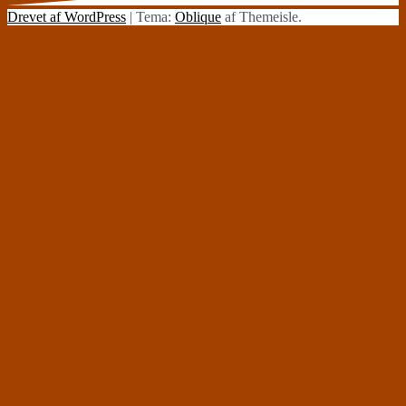
Drevet af WordPress
|
Tema:
Oblique
af Themeisle.