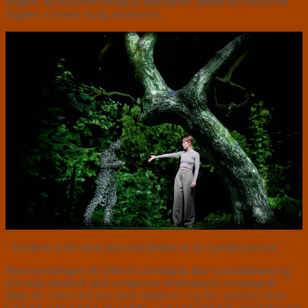
klogere, og ved hvert forsøg på undvigelse, lukker SKY66EN de
bagdøre vi troede stadig eksisterede.
”
Kindness is the most important feature to be a perfect person
.”
Men forestillingen SKY66EN er heldigvis ikke kun håbløshed og
selvvalgt blindhed, med overgivelse til teknikkens overmagt til
følge, for i form af Luise Skov møder vi – og AI – poesien i livet.
Gennem ægte minder om familie, savn og kærlighed, genskaber den