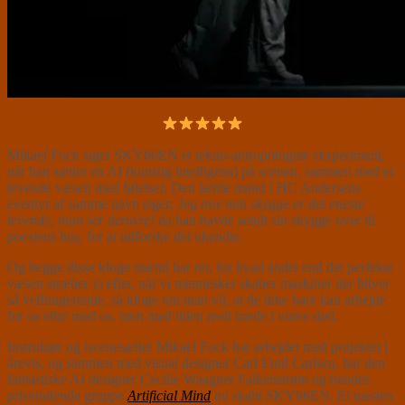
Mikael Fock siger SKY66EN et tekno-antropologisk eksperiment,
når han sætter en AI (kunstig intelligens) på scenen, sammen med et
levende væsen med følelser. Den lærde mand i HC Andersens
eventyr af samme navn siger;
Jeg tror min skygge er det eneste
levende, man ser derovre!
da han havde sendt sin skygge over til
poesiens hus, for at udforske det ukendte.
Og begge disse kloge mænd har ret, for hvad andet end det perfekte
væsen stræber vi efter, når vi mennesker skaber maskiner der bliver
så velfungerende, så kloge om man vil, at de ikke bare kan arbejde
for os eller med os, men med tiden reelt træde i vores sted.
Instruktør og iscenesætter Mikael Fock har arbejdet med projektet i
årevis, og sammen med visual designer Carl Emil Carlsen, har den
fantastiske AI designer Cecilie Waagner Falkenstrøm og hendes
prisvindende gruppe
Artificial Mind
nu skabt SKY66EN. Et næsten