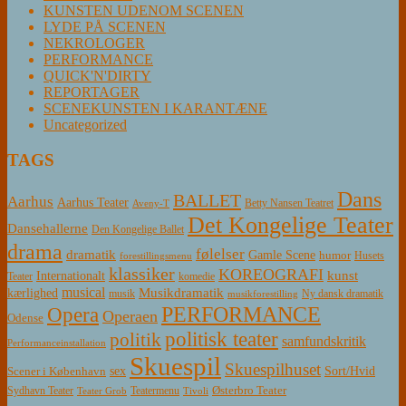
KUNSTEN UDENOM SCENEN
LYDE PÅ SCENEN
NEKROLOGER
PERFORMANCE
QUICK'N'DIRTY
REPORTAGER
SCENEKUNSTEN I KARANTÆNE
Uncategorized
TAGS
Dans
BALLET
Aarhus
Aarhus Teater
Betty Nansen Teatret
Aveny-T
Det Kongelige Teater
Dansehallerne
Den Kongelige Ballet
drama
følelser
dramatik
Gamle Scene
humor
Husets
forestillingsmenu
klassiker
KOREOGRAFI
kunst
Internationalt
Teater
komedie
musical
Musikdramatik
kærlighed
Ny dansk dramatik
musik
musikforestilling
PERFORMANCE
Opera
Operaen
Odense
politisk teater
politik
samfundskritik
Performanceinstallation
Skuespil
Skuespilhuset
sex
Sort/Hvid
Scener i København
Østerbro Teater
Sydhavn Teater
Teatermenu
Teater Grob
Tivoli