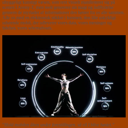
uhyggeligt kunstigt væsen, som rent visuelt manifesterer sig på
scenen i Aveny-T, men reelt genererer sin magt og indflydelse
gennem de myriader af informationer den høster fra os alle sammen.
Alle os med en elektronisk stikker i lommen, den lille uskyldigt
udseende mobil, der udleverer vores data, vores meninger og
følelser, vores
whereabouts
.
”
Hold mobilen åben under forestillingen, så vil I blive høstet.”