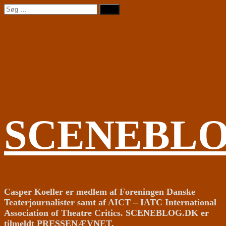
Videre
Søg
til
efter:
indhold
SCENEBL
Casper Koeller er medlem af Foreningen Danske
Teaterjournalister samt af AICT – IATC International
Association of Theatre Critics. SCENEBLOG.DK er
tilmeldt PRESSENÆVNET.