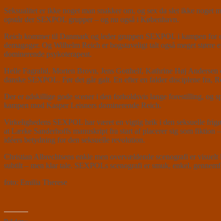
Seksualitet er ikke noget man snakker om, og sex da slet ikke noget 
opstår der SEXPOL grupper – og nu også i København.
Reich kommer til Danmark og leder gruppen SEXPOL i kampen for en fr
demagoger. Og Wilhelm Reich er bogstaveligt talt også meget større e
dominerende psykoterapeut.
Helle Fagralid, Morten Brovn, Jens Gotthelf, Kathrine Høj Andersen o
danske SEXPOL. Før det går galt. En efter en falder disciplene fra, R
Der er adskillige gode scener i den forholdsvis lange forestilling, og sp
kampen mod Kasper Leisners dominerende Reich.
Virkelighedens SEXPOL har været en vigtig brik i den seksuelle frigør
at Lærke Sanderhoffs manuskript fra start af placerer sig som fiktion
idéers betydning for den seksuelle revolution.
Christian Albrechtsens enkle men overvældende scenografi er visuelt 
subtilt – men klar tale. SEXPOLs scenografi er smuk, enkel, gennemfør
foto: Emilia Therese