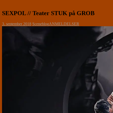
SEXPOL // Teater STUK på GROB
3. september 2018
Sceneblog
ANMELDELSER