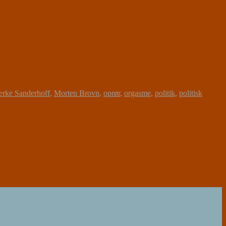
rke Sanderhoff
,
Morten Brovn
,
oprør
,
orgasme
,
politik
,
politisk