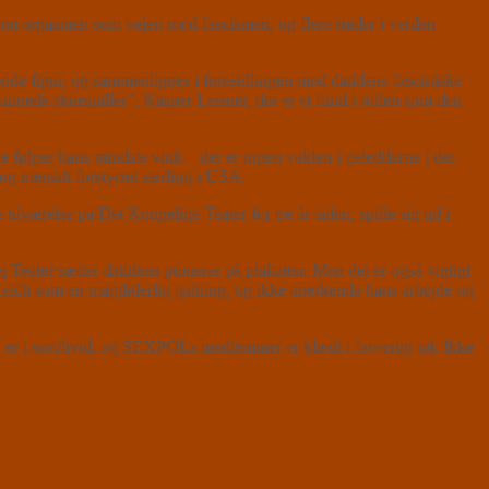
 om orgasmen som vejen mod fascismen, og flere steder i verden
e figur, og sammenlignes i forestillingen med datidens fascistiske
nnede skuespiller”, Kasper Leisner, der er et fund i rollen som den
følger hans mindste vink – der er ingen vaklen i geledderne i det
og mentalt forstyrret særling i USA.
 tilværelse på Det Kongelige Teater for tre år siden, spille sig ud i
Teater sætter datidens pionerer på plakaten. Men det er også vigtigt
 Reich som en magtliderlig galning, og ikke anerkende hans arbejde og
 er i sort/hvid, og SEXPOLs medlemmer er klædt i farverigt tøj. Ikke