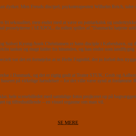
man dyrker. Men Freuds discipel, psykoterapeuten Wilhelm Reich, taler
i seksualitet, men ender med at være en patriarkalsk og undertrykkend
nd proselytterne i SEXPOL, da rollen spilles af ”Danmarks højeste udda
g Solvej Kyong-Sook Christiansen er hans disciple i København, og de 
eichs tanker og magt falder fra hinanden, og han ender som landflygtig 
ecielt var det en fornøjelse at se Helle Fagralid, der jo forlod den trygge
else i Danmark, og det er rigtig godt at Teater STUK, Grob og Aalborg 
 – baseret på virkelige hændelser – for det ville være synd at fordømme
klar, hele scenebilledet med samtidige fotos projiceret op på bagvæggen
t og tilfredsstillende – en visuel orgasme om man vil.
SE MERE