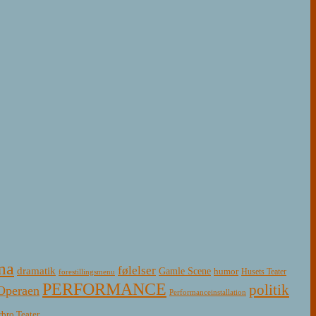
ma
følelser
dramatik
Gamle Scene
humor
Husets Teater
forestillingsmenu
PERFORMANCE
politik
Operaen
Performanceinstallation
rbro Teater