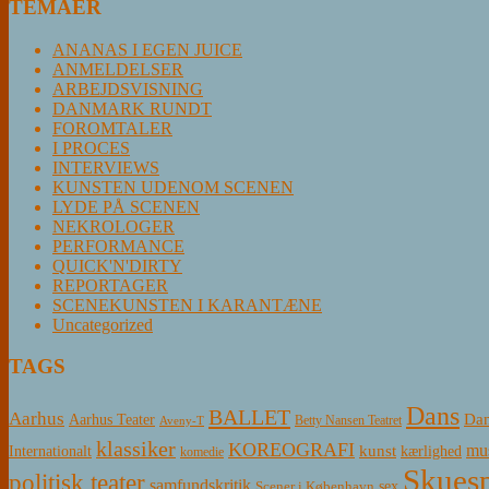
TEMAER
ANANAS I EGEN JUICE
ANMELDELSER
ARBEJDSVISNING
DANMARK RUNDT
FOROMTALER
I PROCES
INTERVIEWS
KUNSTEN UDENOM SCENEN
LYDE PÅ SCENEN
NEKROLOGER
PERFORMANCE
QUICK'N'DIRTY
REPORTAGER
SCENEKUNSTEN I KARANTÆNE
Uncategorized
TAGS
Dans
BALLET
Aarhus
Aarhus Teater
Dan
Betty Nansen Teatret
Aveny-T
klassiker
KOREOGRAFI
mus
kunst
Internationalt
kærlighed
komedie
Skuesp
politisk teater
samfundskritik
sex
Scener i København