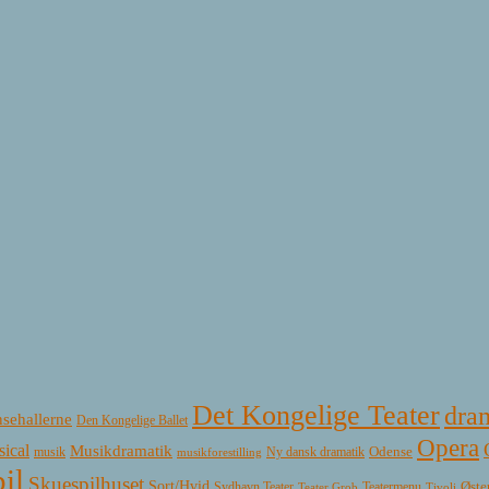
Det Kongelige Teater
dra
sehallerne
Den Kongelige Ballet
Opera
ical
Musikdramatik
Ny dansk dramatik
Odense
musik
musikforestilling
il
Skuespilhuset
Sort/Hvid
Øste
Sydhavn Teater
Teatermenu
Teater Grob
Tivoli