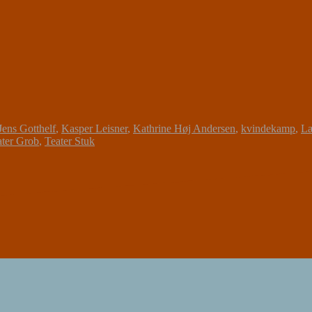
Jens Gotthelf
,
Kasper Leisner
,
Kathrine Høj Andersen
,
kvindekamp
,
Læ
ater Grob
,
Teater Stuk