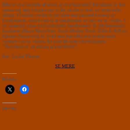
Eller er vi så tyngede af skyld, at vi er lammede? Revolution er den
eneste vej, men hvordan gør vi det, så alle er med, og ingen lades
tilbage. I Lollikes verden er det både med pastoral korsang og
Londonpunk, samt evnen til at transformere os ind i en ny verden. I
en fantastisk scene mod slutningen transformerer de fire futuristiske
karakterer (
Marie Marschner, Jacob Madsen Kvols, Rikke Lylloff og
Kjartan Hansen)
sig til, hvad man kan tolke som overlevende
væsener i en ny verden, for som det siges i forestillingen:
”Revolution er en åbning af potentialer”.
foto: Emilia Therese
SE MERE
Del dette:
Like this: