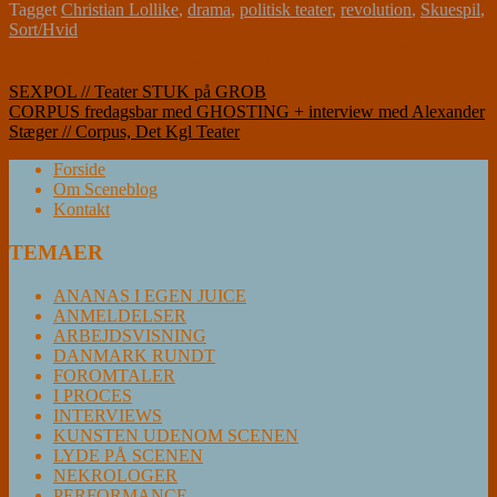
Tagget
Christian Lollike
,
drama
,
politisk teater
,
revolution
,
Skuespil
,
Sort/Hvid
Indlægsnavigation
SEXPOL // Teater STUK på GROB
CORPUS fredagsbar med GHOSTING + interview med Alexander
Stæger // Corpus, Det Kgl Teater
Forside
Om Sceneblog
Kontakt
TEMAER
ANANAS I EGEN JUICE
ANMELDELSER
ARBEJDSVISNING
DANMARK RUNDT
FOROMTALER
I PROCES
INTERVIEWS
KUNSTEN UDENOM SCENEN
LYDE PÅ SCENEN
NEKROLOGER
PERFORMANCE