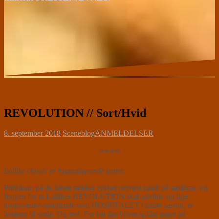
REVOLUTION // Sort/Hvid
8. september 2018
Sceneblog
ANMELDELSER
⭐⭐⭐⭐
Lollike classic er hypnotiserende teater.
Publikum på de første rækker rykker nervøst rundt på sæderne, og
frygten for at Lollikes REVOLUTION skal udvikle sig lige
kropsvæske-sprøjtende som HOSPITALET i sidste sæson, er
bestemt til stede. Og reel. For når der bliver spillet teater på