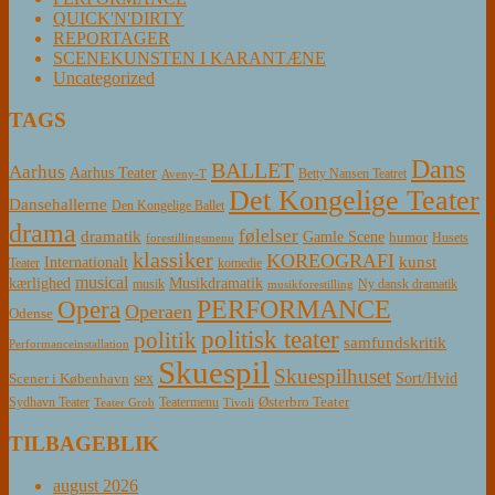
QUICK'N'DIRTY
REPORTAGER
SCENEKUNSTEN I KARANTÆNE
Uncategorized
TAGS
Dans
BALLET
Aarhus
Aarhus Teater
Betty Nansen Teatret
Aveny-T
Det Kongelige Teater
Dansehallerne
Den Kongelige Ballet
drama
følelser
dramatik
Gamle Scene
humor
Husets
forestillingsmenu
klassiker
KOREOGRAFI
kunst
Internationalt
Teater
komedie
musical
Musikdramatik
kærlighed
Ny dansk dramatik
musik
musikforestilling
PERFORMANCE
Opera
Operaen
Odense
politisk teater
politik
samfundskritik
Performanceinstallation
Skuespil
Skuespilhuset
sex
Sort/Hvid
Scener i København
Østerbro Teater
Sydhavn Teater
Teatermenu
Teater Grob
Tivoli
TILBAGEBLIK
august 2026