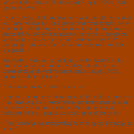
Sort/Hvid, så er det all-in på alle parametre – og REVOLUTION er
ingen undtagelse.
Hvide ansigtsløse dukkemennesker med skinnende blå læber dukker
op i skarpt hvidt lys, i et scifi-lignende rum hvor alt foregår i creepy
slow motion. Med bevægelser man normalt kun oplever under vand,
danner de hvide beboere i fremtidshuset en verden af tilbageholdte
følelser, og når de taler, er det mekaniske stemmer med PLAY
knappen på super slow, så alle forvrængede stemmer bliver dybe
som graven.
Isen smelter, fiskene dør og folk flygter. Verden eksisterer stadig,
men er nu ramt af så megen ødelæggelse på alle planer, at det
kræver handling ud over hverdagens rituelle samling af IKEA
møbler for at kunne fortsætte.
”Du lyder som en film, jeg ikke orker at se”
Men hvad skal man gøre, når man er midt i det, og det er lettere bare
at lade stå til. Og er der overhovedet nogen der kan forestille sig en
ny verden? Er løsningen en
Julemandshær
tilgang, hvor vi
nedbryder forbrugssamfundet ved at dele alting ud helt gratis?
”
Jeg er et syndigt menneske fordi jeg åd en ko, og tog flyet tilbage til
Beijing
”