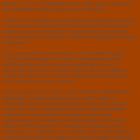
MUSICAL, hvor tre pragtfulde kvinder spiller Sanne Salomonsen
på tre forskellige stadier af hendes stormombruste liv.
Andrea Heick Gadeberg er knuselskelig som teenageren Sanne, der
f.eks. bryder ud i sangen SUI SUI mens hun kæler for en hest på
marken og siden løber hjemmefra i gummistøvler. Gadeberg har
præcis den sødme der skal til for at skabe troværdighed om den helt
unge Sanne.
Når Sanne træder ind i voksenlivet, er det Nina Maria Schjødt
Lybæk-Hansen der tager over, og med Salomonsens ikoniske
læderbukser der sidder som smurt på sangerinden, er den
supersexede Sanne som vi kendte hende fra 80’erne en realitet.
Lybæk-Hansen leverer en ovenud solid præstation som stjernen
Sanne der kunne det hele, og mere til.
Men når Sanne for alvor bliver voksen, med barn, skilsmisser og
blodpropper, overtages karakteren af en perfekt castet Gry
Trampedach, der med et helt anderledes modent udtryk entrerer
scenen som Sanne. Trampedach kan både rumme kærligheden,
modenheden og den tristesse der lægger sig over Sanne
Salomonsens liv i en årrække, hvor hun kæmper for at komme
tilbage efter blodpropperne. Forestillingens smukkeste scene er
netop med Gry Trampedach, når støttende venner transformeres til
en smuk fuldblodshest i Portugal, hvor Sanne forsøger at finde sig