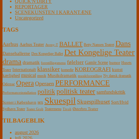
QUICK'N'DIRTY
REPORTAGER
SCENEKUNSTEN I KARANTÆNE
Uncategorized
TAGS
Dans
BALLET
Aarhus
Aarhus Teater
Betty Nansen Teatret
Aveny-T
Det Kongelige Teater
Dansehallerne
Den Kongelige Ballet
drama
følelser
dramatik
Gamle Scene
humor
Husets
forestillingsmenu
klassiker
KOREOGRAFI
kunst
Internationalt
Teater
komedie
musical
Musikdramatik
kærlighed
Ny dansk dramatik
musik
musikforestilling
PERFORMANCE
Opera
Operaen
Odense
politisk teater
politik
samfundskritik
Performanceinstallation
Skuespil
Skuespilhuset
sex
Sort/Hvid
Scener i København
Østerbro Teater
Sydhavn Teater
Teatermenu
Teater Grob
Tivoli
TILBAGEBLIK
august 2026
juli 2026