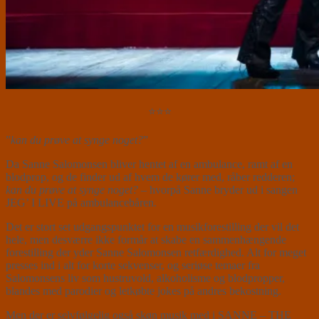
⭐⭐⭐
”
kan du prøve at synge noget?
”
Da Sanne Salomonsen bliver hentet af en ambulance, ramt af en
blodprop, og de finder ud af hvem de kører med, råber redderen;
kan du prøve at synge noget?
– hvorpå Sanne bryder ud i sangen
JEG’ I LIVE på ambulancebåren.
Det er stort set udgangspunktet for en musikforestilling der vil det
hele, men desværre ikke formår at skabe en sammenhængende
forestilling der yder Sanne Salomonsen retfærdighed. Alt for meget
presses ind i alt for korte sekvenser, og seriøse temaer fra
Salomonsens liv som hustruvold, alkoholisme og blodpropper,
blandes med parodier og letkøbte jokes på andres bekostning.
Men der er selvfølgelig også skøn musik med i SANNE – THE