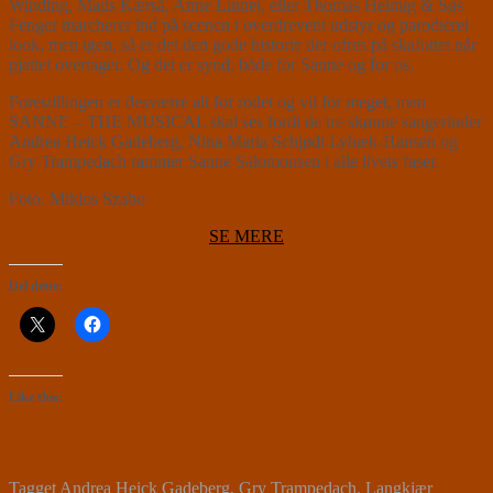
Winding, Mads Kærså, Anne Linnet, eller Thomas Helmig & Søs
Fenger marcherer ind på scenen i overdrevent udstyr og parodieret
look, men igen, så er det den gode historie der ofres på skafottet når
pjattet overtager. Og det er synd, både for Sanne og for os.
Forestillingen er desværre alt for rodet og vil for meget, men
SANNE – THE MUSICAL skal ses fordi de tre skønne sangerinder
Andrea Heick Gadeberg, Nina Maria Schjødt Lybæk-Hansen og
Gry Trampedach rammer Sanne Salomonsen i alle livets faser.
Foto. Miklos Szabo
SE MERE
Del dette:
Like this:
Tagget
Andrea Heick Gadeberg
,
Gry Trampedach
,
Langkjær