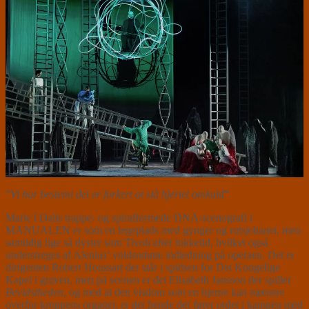
”
Vi har bestemt det er forkert at slå hjertet omkuld
”
Marie í Dalis trappe- og spiralformede DNA-scenografi i
MANUALEN er som en legeplads med gynger og rutsjebaner, men
samtidig lige så dyster som Tivoli efter lukketid, hvilket også
understreges af Alenius’ voldsomme indledning på operaen. Det er
dirigenten Robert Houssart der står i spidsen for Det Kongelige
Kapel i graven, men på scenen er det Elisabeth Jansson der spiller
Bevidstheden
, og med al den visdom som en hjerne kan mønstre
overfor kroppens organer, er det hende der fører ordet i kampen med