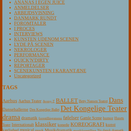
ANANAS I EGEN JUICE
ANMELDELSER
ARBEJDSVISNING
DANMARK RUNDT
FOROMTALER
I PROCES
INTERVIEWS
KUNSTEN UDENOM SCENEN
LYDE PÅ SCENEN
NEKROLOGER
PERFORMANCE
QUICK'N'DIRTY
REPORTAGER
SCENEKUNSTEN I KARANTÆNE
Uncategorized
TAGS
Dans
BALLET
Aarhus
Aarhus Teater
Betty Nansen Teatret
Aveny-T
Det Kongelige Teater
Dansehallerne
Den Kongelige Ballet
drama
følelser
dramatik
Gamle Scene
humor
Husets
forestillingsmenu
klassiker
KOREOGRAFI
kunst
Internationalt
Teater
komedie
musical
Musikdramatik
kærlighed
Ny dansk dramatik
musik
musikforestilling