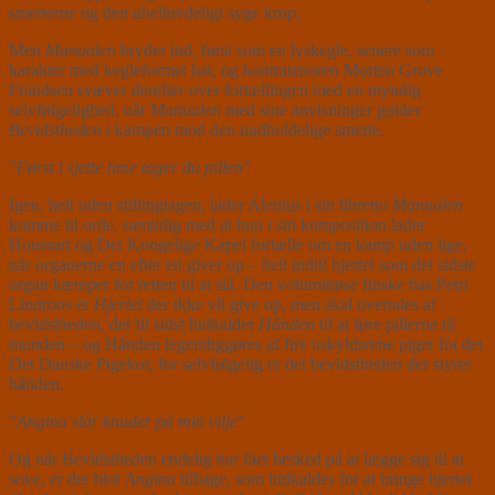
smerterne og den uhelbredeligt syge krop.
Men
Manualen
bryder ind, først som en lyskegle, senere som
karakter med kegleformet hat, og kontratenoren Morten Grove
Frandsen svæver derefter over fortællingen med en myndig
selvfølgelighed, når
Manualen
med sine anvisninger guider
Bevidstheden
i kampen mod den uudholdelige smerte.
”
Først i sjette time tager du pillen
”
Igen, helt uden stillingtagen, lader Alenius i sin libretto
Manualen
komme til orde, samtidig med at hun i sin komposition lader
Houssart og Det Kongelige Kapel fortælle om en kamp uden lige,
når organerne en efter en giver op – helt indtil hjertet som det sidste
organ kæmper for retten til at slå. Den voluminøse finske bas Petri
Lindroos er
Hjertet
der ikke vil give op, men skal overtales af
bevidstheden, der til sidst hidkalder
Hånden
til at føre pillerne til
munden – og Hånden legemliggøres af fire uskyldsrene piger fra det
Det Danske Pigekor, for selvfølgelig er det bevidstheden der styrer
hånden.
”
Angina slår knuder på min vilje
”
Og når Bevidstheden endelig har fået besked på at lægge sig til at
sove, er der blot
Angina
tilbage, som hidkaldes for at bringe hjertet