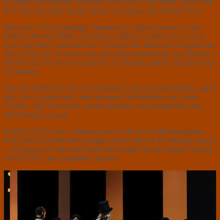
til ophør i den rørende slutscene, hvor Sofie Lund klædt i hvidt som
den frelsende engel bringer hjertet de kramper der afslutter livet.
Mens det er Det Kongelige Operakor der agerer
Smerten
, er det
Mathias Monrad Møller og Andreas Højlund Arnfred der er de to
nyrer, og Signe Asmussen der er
Lungen
der sidder på sin gynge der
ikke må gå i stå. Koret er som sædvanlig
outstanding
, og solisterne i
MANUALEN viser hvor gode de er sammen, præcis som den krop
de illuderer.
Operaen MANUALEN er nytænkende, grænseoverskridende, og til
tider svær at gribe fast i, men kroppen, bevidstheden og Louise
Alenius’ vilje til at forstå, smelter sammen i et fremragende værk
med mening og mod.
MANUALEN vises i Operaen som en del af et dobbeltprogram,
hvor
Dansk Danseteater
indtager scenen efter en 45 minutters pause
– en pause hvor man med fordel kan besøge det før omtalte Alenius
værk TÈTE, der er opstillet i foyeren.