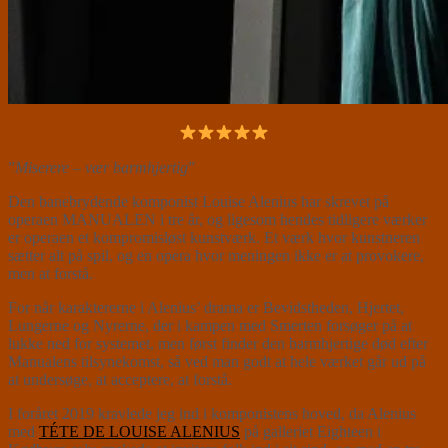
”
Miserere – vær barmhjertig
”
Den banebrydende komponist Louise Alenius har skrevet på
operaen MANUALEN i tre år, og ligesom hendes tidligere værker
er operaen et kompromisløst kunstværk. Et værk hvor kunstneren
sætter alt på spil, og en opera hvor meningen ikke er at provokere,
men at forstå.
For når karaktererne i Alenius’ drama er Bevidstheden, Hjertet,
Lungerne og Nyrerne, der i kampen med Smerten forsøger på at
lukke ned for systemet, men først finder den barmhjertige død efter
Manualens tilsynekomst, så ved man godt at hele værket går ud på
at undersøge, at acceptere, at forstå.
I foråret 2019 kravlede jeg ind i komponistens hoved, da Alenius
med
TÉTE DE LOUISE ALENIUS
på galleriet Eighteen i