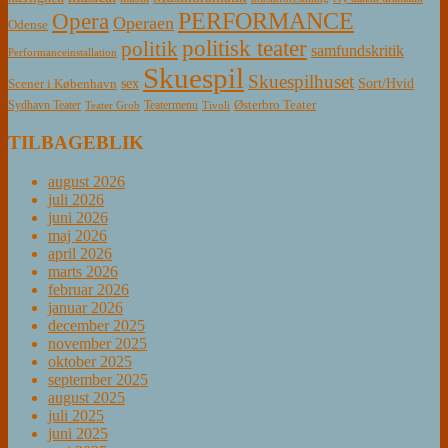
PERFORMANCE
Opera
Operaen
Odense
politisk teater
politik
samfundskritik
Performanceinstallation
Skuespil
Skuespilhuset
sex
Sort/Hvid
Scener i København
Østerbro Teater
Sydhavn Teater
Teatermenu
Teater Grob
Tivoli
TILBAGEBLIK
august 2026
juli 2026
juni 2026
maj 2026
april 2026
marts 2026
februar 2026
januar 2026
december 2025
november 2025
oktober 2025
september 2025
august 2025
juli 2025
juni 2025