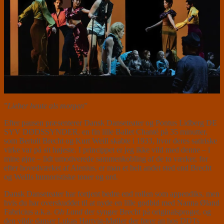
”
Lieber heute als morgen
”
Efter pausen præsenterer Dansk Danseteater og Pontus Lidberg DE
SYV DØDSSYNDER, en fin lille Ballet Chanté på 35 minutter,
som Bertolt Brecht og Kurt Weill skabte i 1933, hvor deres satiriske
virke var på sit højeste. I princippet er jeg ikke vild med denne – i
mine øjne – lidt umotiverede sammenkobling af de to værker, for
efter hovedværket af Alenius, er man et helt andet sted end Brecht
og Weills humoristiske toner og ord.
Dansk Danseteater har fortjent bedre end rollen som appendiks, men
hvis du har overskuddet til at nyde en lille godbid med Nanna Øland
Fabricius a.k.a.
Oh Land
der synger Brecht på originalsproget, og
den vilde danser Lukas Hartvig-Møller der fører an hos DDTs