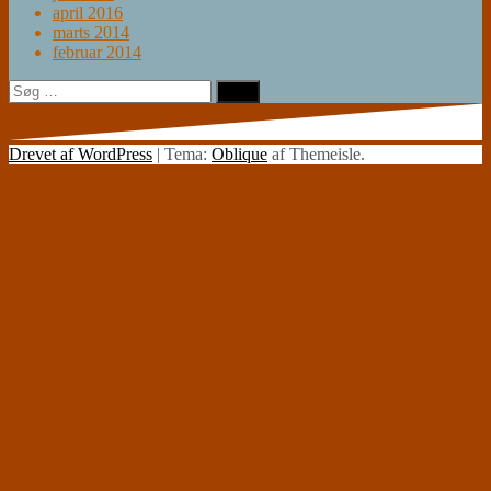
april 2016
marts 2014
februar 2014
Søg
efter:
Drevet af WordPress
|
Tema:
Oblique
af Themeisle.