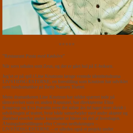
⭐⭐⭐⭐⭐
”Restaurant
Pasta med Kødsövs
”
Når sovs udtales som Zeus, og der er gået hul på E-boksen.
Jeg’et er på spil i Line Knutzons længe ventede identitetsdrama
LIVSTIDSGÆSTERNE, en forestilling som Knutzon har udviklet
som husdramatiker på Betty Nansen Teatret.
Mens dramatikeren Line Knutzon har siddet spærret inde på
tårnværelset som en anden Rapunzel, har direktørerne Elisa
Kragerup og Eva Præstiin over det sidste års tid taget store skridt i
udviklingen af teatret, hvor både samarbejder med andre aktører og
åbenhed overfor andre kunstarter er blevet en del af hverdagen.
Åbningsforestillingen efter Corona nedlukningen –
LIVSTIDSGÆSTERNE – er således også et projekt under