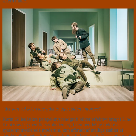
spærret inde.
”
der kan vel ikke være gået to uger, siden i morges?
”
Karin Gilles lækre perspektivscenografi bliver effektivt brugt i Line
Knutzons leg med flersomheden, og i den uendelige række af
sparsomt møblerede møderum, kun afbrudt af utallige stabler af
gamle dokumenter, kommer individet til kort, og jeg’ets sande natur