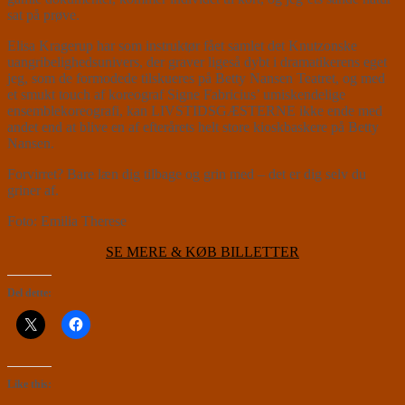
sat på prøve.
Elisa Kragerup har som instruktør fået samlet det Knutzonske
uangribelighedsunivers, der graver ligeså dybt i dramatikerens eget
jeg, som de formodede tilskueres på Betty Nansen Teatret, og med
et smukt touch af koreograf Signe Fabricius’ umiskendelige
ensemblekoreografi, kan LIVSTIDSGÆSTERNE ikke ende med
andet end at blive en af efterårets helt store kioskbaskere på Betty
Nansen.
Forvirret? Bare læn dig tilbage og grin med – det er dig selv du
griner af.
Foto: Emilia Therese
SE MERE & KØB BILLETTER
Del dette:
Like this: