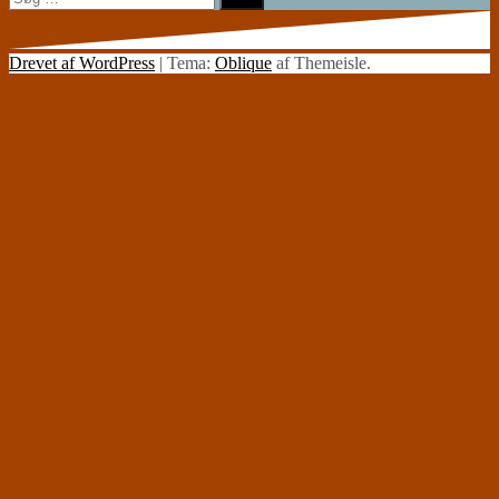
efter:
Drevet af WordPress
|
Tema:
Oblique
af Themeisle.