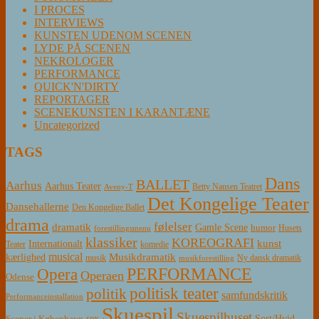
I PROCES
INTERVIEWS
KUNSTEN UDENOM SCENEN
LYDE PÅ SCENEN
NEKROLOGER
PERFORMANCE
QUICK'N'DIRTY
REPORTAGER
SCENEKUNSTEN I KARANTÆNE
Uncategorized
TAGS
Dans
BALLET
Aarhus
Aarhus Teater
Betty Nansen Teatret
Aveny-T
Det Kongelige Teater
Dansehallerne
Den Kongelige Ballet
drama
følelser
dramatik
Gamle Scene
humor
Husets
forestillingsmenu
klassiker
KOREOGRAFI
kunst
Internationalt
Teater
komedie
musical
Musikdramatik
kærlighed
Ny dansk dramatik
musik
musikforestilling
PERFORMANCE
Opera
Operaen
Odense
politisk teater
politik
samfundskritik
Performanceinstallation
Skuespil
Skuespilhuset
sex
Sort/Hvid