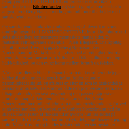
paraplyen BETTY UDVIKLER, en proces der er udviklet i
samarbejde med
Bikubenfonden
og skudt i gang allerede sidste år i
august, hvor Betty Nansen modtog otte millioner til arbejdet med
samskabende scenekunst.
Og samskabende tankevirksomhed er da også blevet Knutzons
omdrejningspunkt i LIVSTIDSGÆSTERNE, hvor ikke mindre end
seks skuespillere repræsenterer menneskets mange sider. Et
fantastisk velfungerende ensemble – Niels Ellegaard, Ena Spottag,
Elliott Crosset Hove, Tryggvi Sæberg Björnsson, Xenia
Noetzelmann og Maria Rossing – viser med al tydelighed hvordan
mennesket er sammensat som individ, med både splittede meninger,
had/kærlighed, og den evige kamp mellem fornuft og følelser.
Når en sprudlende Niels Ellegaard – som det koordinerende jeg –
kalder til orden under dagens briefing, folder de andre
personligheder sig ud, og afsløres en efter en som let genkendelige
versioner af os selv. Her kommer både den positive side frem, den
tilbageholdende, den sextrængende og den passivt aggressive.
Under de knap så flatterende sider, afsløres f.eks. Xenia
Noetzelmann med militærhjelm som det undertrykkende jeg, for ved
at gå efter stanken, og korporligt få skubbet Noetzelmann ned fra
skabet, finder resten af flokken ud af hvorfor hun har siddet på
samme plads i 1 ½ år. Hun har undertrykt det pengefikserede jeg, og
holdt Maria Rossing og hendes insisterende investeringstanker