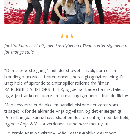
Joakim Knop er et hit, men kærligheden i Tivoli sætter sig mellem
for mange stole.
”Den allerførste gang ” indleder showet i Tivoli, som er en
blanding af musical, teaterkoncert, nostalgi og nytænkning. Et
ungt hold af spirende talenter spiller rollerne fra filmen
KÆRLIGHED VED FØRSTE HIK, og de har både charme, talent
og vilje til at kunne bære en forestilling igennem – hvis de fik lov.
Men desværre er de blot en parallel-historie der kører som
tilbageblik for de aldrende Anja og Viktor, og det er ærgerligt.
Peter Langdal kunne have skabt en flot forestilling med det hold,
og hele Anja & Viktor verdenen kunne have fået ny luft.
De gamle Anja og Viktor – Sofie Lassen-Kahlke og Robert