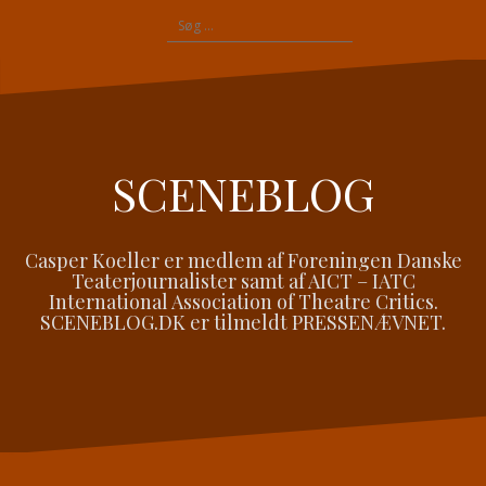
Videre
Søg
til
efter:
indhold
SCENEBLOG
Casper Koeller er medlem af Foreningen Danske
Teaterjournalister samt af AICT – IATC
International Association of Theatre Critics.
SCENEBLOG.DK er tilmeldt PRESSENÆVNET.