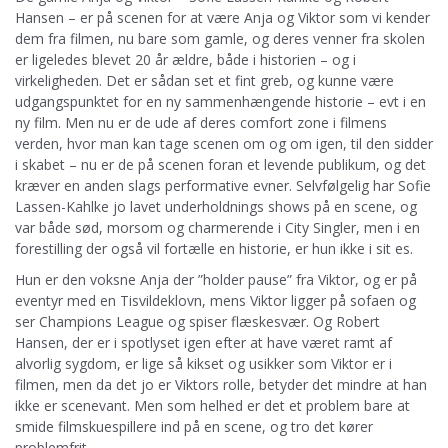
Hansen – er på scenen for at være Anja og Viktor som vi kender
dem fra filmen, nu bare som gamle, og deres venner fra skolen
er ligeledes blevet 20 år ældre, både i historien – og i
virkeligheden. Det er sådan set et fint greb, og kunne være
udgangspunktet for en ny sammenhængende historie – evt i en
ny film. Men nu er de ude af deres comfort zone i filmens
verden, hvor man kan tage scenen om og om igen, til den sidder
i skabet – nu er de på scenen foran et levende publikum, og det
kræver en anden slags performative evner. Selvfølgelig har Sofie
Lassen-Kahlke jo lavet underholdnings shows på en scene, og
var både sød, morsom og charmerende i City Singler, men i en
forestilling der også vil fortælle en historie, er hun ikke i sit es.
Hun er den voksne Anja der ”holder pause” fra Viktor, og er på
eventyr med en Tisvildeklovn, mens Viktor ligger på sofaen og
ser Champions League og spiser flæskesvær. Og Robert
Hansen, der er i spotlyset igen efter at have været ramt af
alvorlig sygdom, er lige så kikset og usikker som Viktor er i
filmen, men da det jo er Viktors rolle, betyder det mindre at han
ikke er scenevant. Men som helhed er det et problem bare at
smide filmskuespillere ind på en scene, og tro det kører
problemfrit.