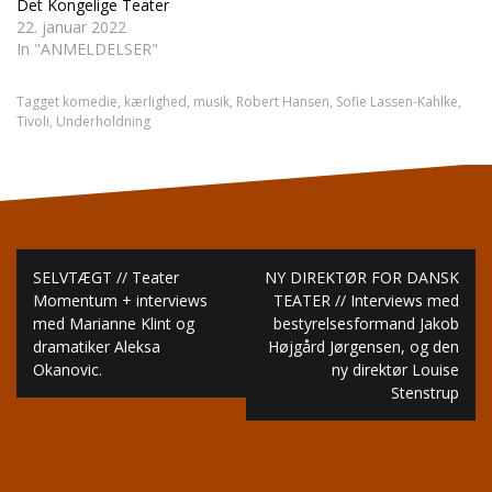
Det Kongelige Teater
22. januar 2022
In "ANMELDELSER"
Tagget
komedie
,
kærlighed
,
musik
,
Robert Hansen
,
Sofie Lassen-Kahlke
,
Tivoli
,
Underholdning
Indlægsnavigation
SELVTÆGT // Teater
NY DIREKTØR FOR DANSK
Momentum + interviews
TEATER // Interviews med
med Marianne Klint og
bestyrelsesformand Jakob
dramatiker Aleksa
Højgård Jørgensen, og den
Okanovic.
ny direktør Louise
Stenstrup