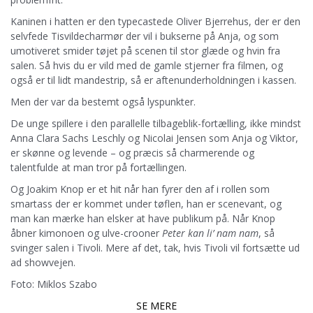
Kaninen i hatten er den typecastede Oliver Bjerrehus, der er den
selvfede Tisvildecharmør der vil i bukserne på Anja, og som
umotiveret smider tøjet på scenen til stor glæde og hvin fra
salen. Så hvis du er vild med de gamle stjerner fra filmen, og
også er til lidt mandestrip, så er aftenunderholdningen i kassen.
Men der var da bestemt også lyspunkter.
De unge spillere i den parallelle tilbageblik-fortælling, ikke mindst
Anna Clara Sachs Leschly og Nicolai Jensen som Anja og Viktor,
er skønne og levende – og præcis så charmerende og
talentfulde at man tror på fortællingen.
Og Joakim Knop er et hit når han fyrer den af i rollen som
smartass der er kommet under tøflen, han er scenevant, og
man kan mærke han elsker at have publikum på. Når Knop
åbner kimonoen og ulve-crooner
Peter kan li’ nam nam
, så
svinger salen i Tivoli. Mere af det, tak, hvis Tivoli vil fortsætte ud
ad showvejen.
Foto: Miklos Szabo
SE MERE