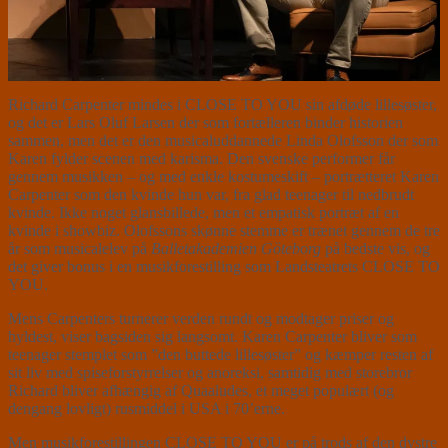
Richard Carpenter mindes i CLOSE TO YOU sin afdøde lillesøster,
og det er Lars Oluf Larsen der som fortælleren binder historien
sammen, men det er den musicaluddannede Linda Olofsson der som
Karen fylder scenen med karisma. Den svenske performer får
gennem musikken – og med enkle kostumeskift – portrætteret Karen
Carpenter som den kvinde hun var, fra glad teenager til nedbrudt
kvinde. Ikke noget glansbillede, men et empatisk portræt af en
kvinde i showbiz. Olofssons skønne stemme er trænet gennem de tre
år som musicalelev på
Balletakademien Göteborg
på bedste vis, og
det giver bonus i en musikforestilling som Landsteatrets CLOSE TO
YOU.
Mens Carpenters turnerer verden rundt og modtager priser og
hyldest, viser bagsiden sig langsomt. Karen Carpenter bliver som
teenager stemplet som ”den buttede lillesøster” og kæmper resten af
sit liv med spiseforstyrrelser og anoreksi, samtidig med storebror
Richard bliver afhængig af Quaaludes, et meget populært (og
dengang lovligt) rusmiddel i USA i 70’erne.
Men musikforestillingen CLOSE TO YOU er på trods af den dystre