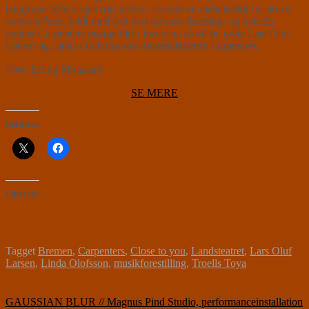
baggrund ikke nogen trist affære, snarere en melankolsk tur
down
memory lane,
fyldt med soft pop og easy listening, og hvis du
kender Carpenters mange hits i forvejen, så vil du nyde Lars Oluf
Larsen og Linda Olofsson som søskendeparret Carpenters.
Foto: Erling Mølgaard
SE MERE
Del dette:
Like this:
Tagget
Bremen
,
Carpenters
,
Close to you
,
Landsteatret
,
Lars Oluf
Larsen
,
Linda Olofsson
,
musikforestilling
,
Troells Toya
Indlægsnavigation
GAUSSIAN BLUR // Magnus Pind Studio, performanceinstallation