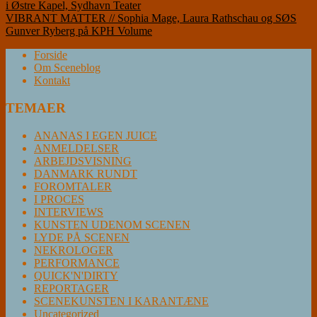
i Østre Kapel, Sydhavn Teater
VIBRANT MATTER // Sophia Mage, Laura Rathschau og SØS
Gunver Ryberg på KPH Volume
Forside
Om Sceneblog
Kontakt
TEMAER
ANANAS I EGEN JUICE
ANMELDELSER
ARBEJDSVISNING
DANMARK RUNDT
FOROMTALER
I PROCES
INTERVIEWS
KUNSTEN UDENOM SCENEN
LYDE PÅ SCENEN
NEKROLOGER
PERFORMANCE
QUICK'N'DIRTY
REPORTAGER
SCENEKUNSTEN I KARANTÆNE
Uncategorized