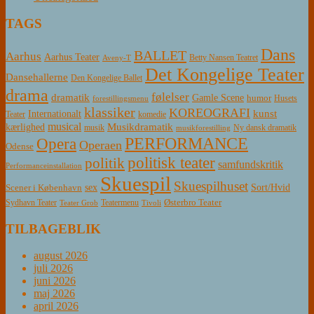
TAGS
Dans
BALLET
Aarhus
Aarhus Teater
Betty Nansen Teatret
Aveny-T
Det Kongelige Teater
Dansehallerne
Den Kongelige Ballet
drama
følelser
dramatik
Gamle Scene
humor
Husets
forestillingsmenu
klassiker
KOREOGRAFI
kunst
Internationalt
Teater
komedie
musical
Musikdramatik
kærlighed
Ny dansk dramatik
musik
musikforestilling
PERFORMANCE
Opera
Operaen
Odense
politisk teater
politik
samfundskritik
Performanceinstallation
Skuespil
Skuespilhuset
sex
Sort/Hvid
Scener i København
Østerbro Teater
Sydhavn Teater
Teatermenu
Teater Grob
Tivoli
TILBAGEBLIK
august 2026
juli 2026
juni 2026
maj 2026
april 2026