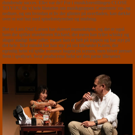
dundrende succes. Eller var de? For i musikforestillingen CLOSE
TO YOU får vi hele historien om musikgruppen Carpenters’ op- og
nedture, og om hvordan et liv der glimter på overfladen, kan dække
over et sort hul med spiseforstyrrelser og misbrug.
Det er Lars Oluf Larsen har skrevet manuskriptet, og det er også
ham der spiller storebroren Richard, der mens han tyller whisky og
sluger stadigt flere piller, mener han er helt på toppen og har styr på
det hele. Ikke mindst har han styr på sin lillesøster Karen, der
egentlig helst vil spille trommer bagest på scenen, men bliver presset
frem i spotlyset, hvor producerne helst ser den pæne lillesøster.