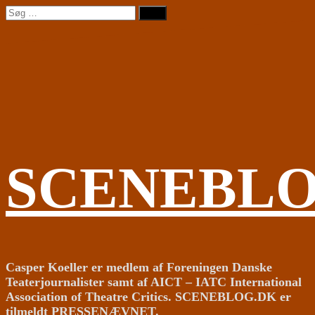
Videre
Søg
til
efter:
indhold
SCENEBL
Casper Koeller er medlem af Foreningen Danske
Teaterjournalister samt af AICT – IATC International
Association of Theatre Critics. SCENEBLOG.DK er
tilmeldt PRESSENÆVNET.