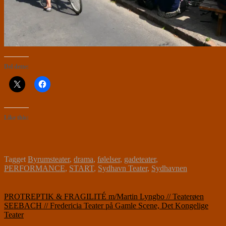
Del dette:
Like this:
Tagget
Byrumsteater
,
drama
,
følelser
,
gadeteater
,
PERFORMANCE
,
START
,
Sydhavn Teater
,
Sydhavnen
Indlægsnavigation
PROTREPTIK & FRAGILITÉ m/Martin Lyngbo // Teaterøen
SEEBACH // Fredericia Teater på Gamle Scene, Det Kongelige
Teater