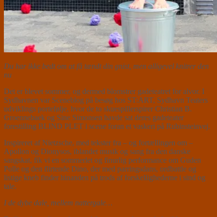
Du har ikke bedt om at få tændt din gnist, men alligevel knitrer den
nu
Det er blevet sommer, og dermed blomstrer gadeteatret for alvor. I
Sydhavnen var Sceneblog på besøg hos ST:ART, Sydhavn Teaters
udviklings portefølje, hvor de to skuespillerspirer Christian B.
Groennebaek og Sine Simonsen havde sat deres gadeteater
forestilling BLIND PLET i scene foran et vaskeri på Rubinsteinvej.
Inspireret af Nietzsche, med tekster fra – og fortællingen om –
Apollon og Dionysos, iblandet musik og sang fra den danske
sangskat, fik vi en sommerlet og finurlig performance om Guden
Polle og den flirtende Dino, der med parringsdans, ordbattle og
listige kneb finder hinanden på trods af forskellighederne i sind og
tale.
I de dybe dale, mellem nattergale…