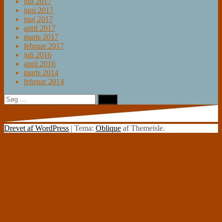
juli 2017
juni 2017
maj 2017
april 2017
marts 2017
februar 2017
juli 2016
april 2016
marts 2014
februar 2014
Søg
efter:
Drevet af WordPress
|
Tema:
Oblique
af Themeisle.