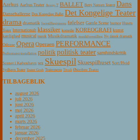
Dans
BALLET
Aarhus
Aarhus Teater
Betty Nansen Teatret
Aveny-T
Det Kongelige Teater
Dansehallerne
Den Kongelige Ballet
drama
følelser
dramatik
Gamle Scene
humor
Husets
forestillingsmenu
klassiker
KOREOGRAFI
kunst
Internationalt
Teater
komedie
musical
Musikdramatik
kærlighed
Ny dansk dramatik
musik
musikforestilling
PERFORMANCE
Opera
Operaen
Odense
politisk teater
politik
samfundskritik
Performanceinstallation
Skuespil
Skuespilhuset
sex
Sort/Hvid
Scener i København
Østerbro Teater
Sydhavn Teater
Teatermenu
Teater Grob
Tivoli
TILBAGEBLIK
august 2026
juli 2026
juni 2026
maj 2026
april 2026
marts 2026
februar 2026
januar 2026
december 2025