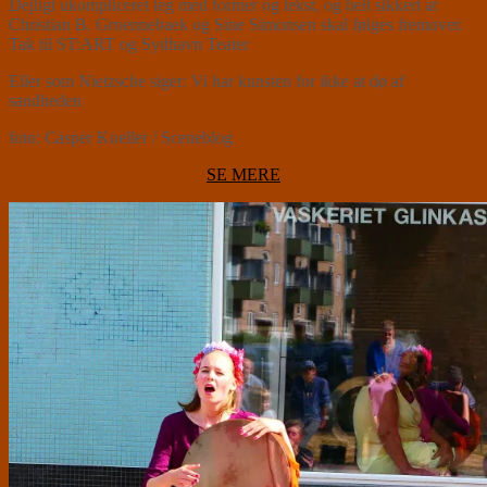
Dejligt ukompliceret leg med former og tekst, og helt sikkert at
Christian B. Groennebaek og Sine Simonsen skal følges fremover.
Tak til ST:ART og Sydhavn Teater
Eller som Nietzsche siger: Vi har kunsten for ikke at dø af
sandheden
foto: Casper Koeller / Sceneblog
SE MERE