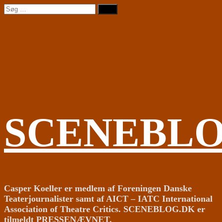
Videre
Søg
til
efter:
indhold
SCENEBL
Casper Koeller er medlem af Foreningen Danske
Teaterjournalister samt af AICT – IATC International
Association of Theatre Critics. SCENEBLOG.DK er
tilmeldt PRESSENÆVNET.