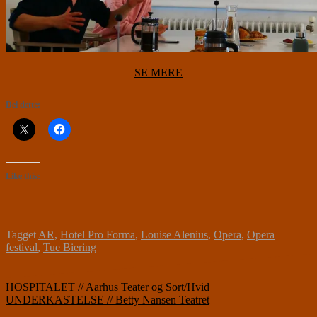
SE MERE
Del dette:
Like this:
Tagget
AR
,
Hotel Pro Forma
,
Louise Alenius
,
Opera
,
Opera
festival
,
Tue Biering
Indlægsnavigation
HOSPITALET // Aarhus Teater og Sort/Hvid
UNDERKASTELSE // Betty Nansen Teatret