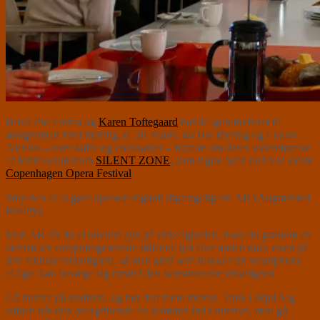
Hotel Pro Forma og
Karen Toftegaard
havde igen inviteret til
morgenmad med mening, d. 20. marts, da Tue Biering og Louise
Alenius – over kaffe og croissanter – fortalte om deres videreførelse
af fortielsesoperaen
SILENT ZONE
, som lagde byen ned ved sidste
Copenhagen Opera Festival
.
Step two er at gøre operaen digitalt tilgængelig via AR (Augmented
Reality).
Med AR får du et udvidet syn på virkeligheden, hvor du gennem en
skærm ser computergenerede billeder, lyd eller anden data, oven på
den faktiske virkelighed, så man altså som tilskuer sin smartphone
el.lign. kan bevæge sig rundt i den konstruerede virkelighed.
Gå tættere på violinen, og hør den mere intenst. Træk i skjul bag
sofaen når den overgribende far kommer ind i rummet, men gå