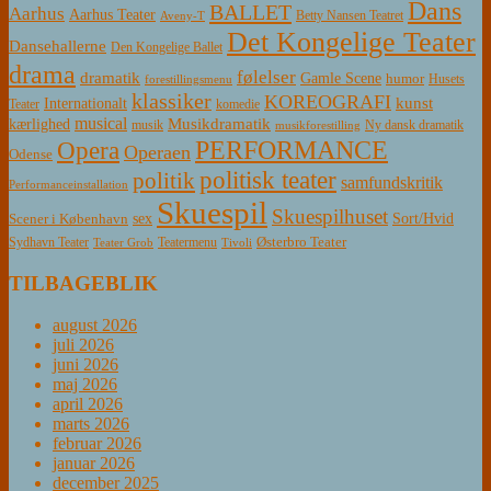
Dans
BALLET
Aarhus
Aarhus Teater
Betty Nansen Teatret
Aveny-T
Det Kongelige Teater
Dansehallerne
Den Kongelige Ballet
drama
følelser
dramatik
Gamle Scene
humor
Husets
forestillingsmenu
klassiker
KOREOGRAFI
kunst
Internationalt
Teater
komedie
musical
Musikdramatik
kærlighed
Ny dansk dramatik
musik
musikforestilling
PERFORMANCE
Opera
Operaen
Odense
politisk teater
politik
samfundskritik
Performanceinstallation
Skuespil
Skuespilhuset
sex
Sort/Hvid
Scener i København
Østerbro Teater
Sydhavn Teater
Teatermenu
Teater Grob
Tivoli
TILBAGEBLIK
august 2026
juli 2026
juni 2026
maj 2026
april 2026
marts 2026
februar 2026
januar 2026
december 2025