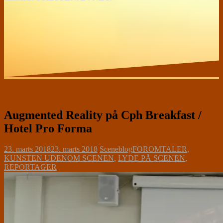
Augmented Reality på Cph Breakfast /
Hotel Pro Forma
23. marts 2018
23. marts 2018
Sceneblog
FOROMTALER
,
KUNSTEN UDENOM SCENEN
,
LYDE PÅ SCENEN
,
REPORTAGER