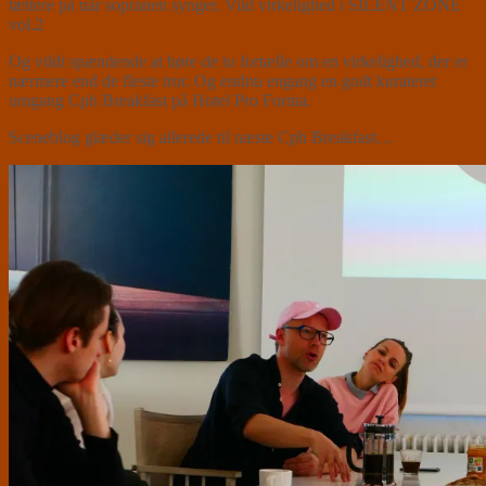
tættere på når sopranen synger. Vild virkelighed i SILENT ZONE
vol.2
Og vildt spændende at høre de to fortælle om en virkelighed, der er
nærmere end de fleste tror. Og endnu engang en godt kurateret
omgang Cph Breakfast på Hotel Pro Forma.
Sceneblog glæder sig allerede til næste Cph Breakfast…