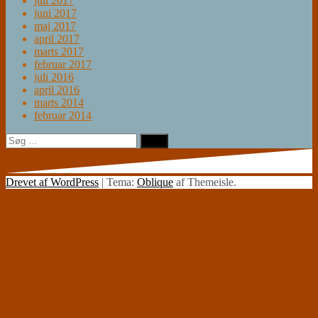
juli 2017
juni 2017
maj 2017
april 2017
marts 2017
februar 2017
juli 2016
april 2016
marts 2014
februar 2014
Søg
efter:
Drevet af WordPress
|
Tema:
Oblique
af Themeisle.