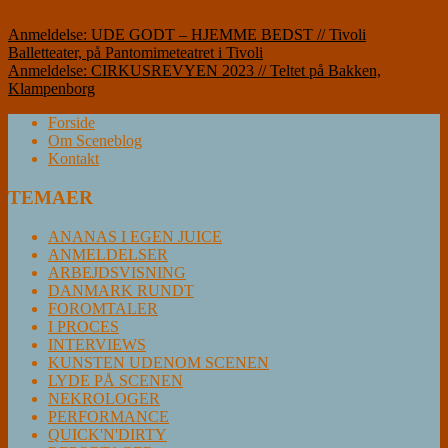
Indlægsnavigation
Anmeldelse: UDE GODT – HJEMME BEDST // Tivoli
Balletteater, på Pantomimeteatret i Tivoli
Anmeldelse: CIRKUSREVYEN 2023 // Teltet på Bakken,
Klampenborg
Forside
Om Sceneblog
Kontakt
TEMAER
ANANAS I EGEN JUICE
ANMELDELSER
ARBEJDSVISNING
DANMARK RUNDT
FOROMTALER
I PROCES
INTERVIEWS
KUNSTEN UDENOM SCENEN
LYDE PÅ SCENEN
NEKROLOGER
PERFORMANCE
QUICK'N'DIRTY