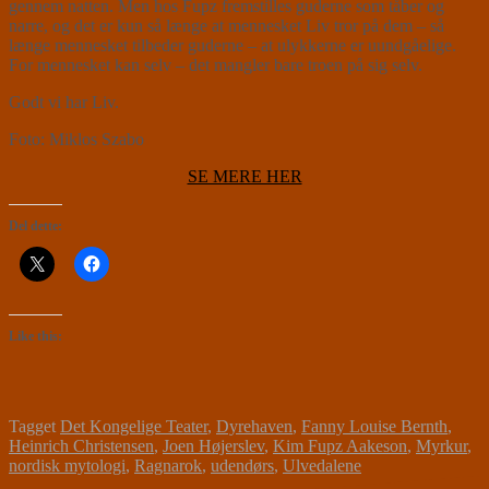
gennem natten. Men hos Fupz fremstilles guderne som tåber og
narre, og det er kun så længe at mennesket Liv tror på dem – så
længe mennesket tilbeder guderne – at ulykkerne er uundgåelige.
For mennesket kan selv – det mangler bare troen på sig selv.
Godt vi har Liv.
Foto: Miklos Szabo
SE MERE HER
Del dette:
Like this:
Tagget
Det Kongelige Teater
,
Dyrehaven
,
Fanny Louise Bernth
,
Heinrich Christensen
,
Joen Højerslev
,
Kim Fupz Aakeson
,
Myrkur
,
nordisk mytologi
,
Ragnarok
,
udendørs
,
Ulvedalene