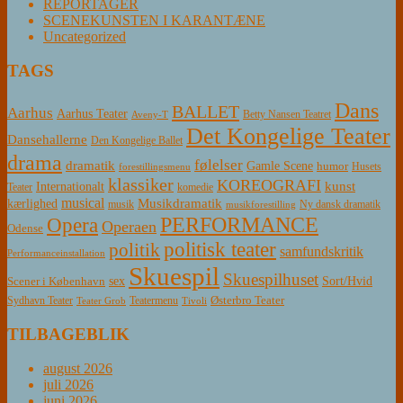
REPORTAGER
SCENEKUNSTEN I KARANTÆNE
Uncategorized
TAGS
Dans
BALLET
Aarhus
Aarhus Teater
Betty Nansen Teatret
Aveny-T
Det Kongelige Teater
Dansehallerne
Den Kongelige Ballet
drama
følelser
dramatik
Gamle Scene
humor
Husets
forestillingsmenu
klassiker
KOREOGRAFI
kunst
Internationalt
Teater
komedie
musical
Musikdramatik
kærlighed
Ny dansk dramatik
musik
musikforestilling
PERFORMANCE
Opera
Operaen
Odense
politisk teater
politik
samfundskritik
Performanceinstallation
Skuespil
Skuespilhuset
sex
Sort/Hvid
Scener i København
Østerbro Teater
Sydhavn Teater
Teatermenu
Teater Grob
Tivoli
TILBAGEBLIK
august 2026
juli 2026
juni 2026