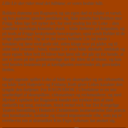
Lille Liv der rider mod det håbløse, er vores bedste håb
.
Balders drømme om Ragnarok og sin egen død er måske et varsel,
og hos guderne spreder panikken sig, ikke mindst hos Balders mor
Frigg. Men lige lidt nytter det, for med sindrig list får Loke – den
nordiske mytologis klassiske skurk – både Jætterne på krigsstien, og
på trods af Friggs beskyttende besværgelser, også sendt Balder til de
evige jagtmarker. Og så er det vores heltinde Liv må træde i
karakter, og først med gode råd, siden kloge svar på gåder, og til
sidst med sværdet i hånd, vinder Liv over både dårskab, ondskab og
store egoer. Men helt fri bliver hun først når det går op for hende, at
det er troen på det guddommelige der får ilden til at blusse, og kun
ved hendes insisteren på at kærligheden overvinder alt, genvindes
freden.
Meget sigende spilles Loke af både en skuespiller og en cirkusartist,
og både Joen Højerslev og Fridamy Roth giver Lokes karakter den
tyngde den fortjener. For RAGNAROK i Ulvedalene er en stor
smeltedigel af skuespillere, cirkusartister og rockmusikere, og med
Myrkur
i spidsen for Ragnarok-bandet der trykker den af med
dødsriffs og tung, melodiøs,
black metal
rock
, har Det Kongelige
Teaters forestilling i Heinrich Christensens iscenesættelse fået præcis
den tumultariske, kaotiske og visuelt imponerende
vibe,
som jeg er
overbevist om at dramatiker Kim Fupz Aakeson har ønsket sig.