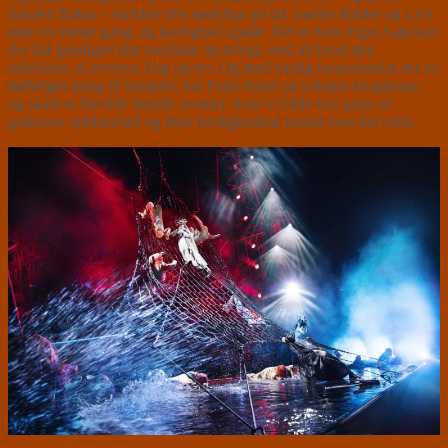
Stanley Bakar – trækker den dødelige pil ud, mødes Balder og Livs
øjne for første gang, og kærlighed opstår. Det er Kim Fupz Aakeson
der har gendigtet den nordiske mytologi, med alt hvad den
indebærer af eventyr, krig og tro. Og med vanlig fornemmelse for os
dødeliges trang til mirakler, har Fupz drejet på volume-knapperne,
og skabt et fint lille familie eventyr, hvor vi både kan grine af
gudernes opblæsthed og fejre kærlighedens triumf over det onde.