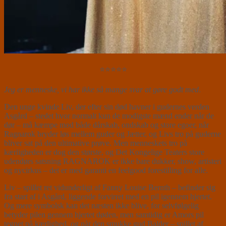
⭐⭐⭐⭐⭐
Jeg er menneske, vi har ikke så mange svar at gøre godt med
.
Den unge kvinde Liv, der efter sin død havner i gudernes verden
Asgård – stedet hvor normalt kun de modigste mænd ender når de
dør – må kæmpe mod både dårskab, ondskab og store egoer, når
Ragnarok bryder løs mellem guder og Jætter, og Livs tro på guderne
bliver sat på den ultimative prøve. Men menneskets tro på
kærligheden er dog den største, og Det Kongelige Teaters store
udendørs satsning RAGNAROK er ikke bare dukker, show, artisteri
og nycirkus – det er med garanti en feelgood forestilling for alle.
Liv – spillet ret vidunderligt af Fanny Louise Bernth – befinder sig
fra start af i Asgård, liggende forvirret med en pil igennem hjertet.
Og mere symbolsk kan det næsten ikke blive, for selvfølgelig
betyder pilen gennem hjertet døden, men samtidig er Amors pil
tegnet på kærlighed, og når den smukke gud Balder – spillet af