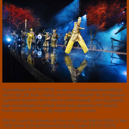
Forestillingen RAGNAROK er som teatrets udendørsforestillinger
altid er det, lidt fersk i starten, hvor lyset afslørende får de tegneserie
oppustede kostumer til at virke en anelse komiske, men til gengæld
tager forestillingen et kæmpe skridt mod stjernerne efter pausen,
hvor mørket har lagt sig, og magien for alvor opstår.
Med ild, vand og kostumer der kan ses klart på bageste række af den
3.000 sæder store publikumsopbygning, brager RAGNAROK