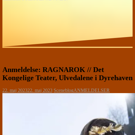
Anmeldelse: RAGNAROK // Det
Kongelige Teater, Ulvedalene i Dyrehaven
22. maj 2023
22. maj 2023
Sceneblog
ANMELDELSER