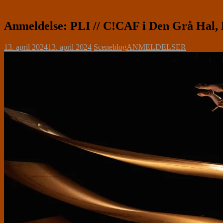
Anmeldelse: PLI // C!CAF i Den Grå Hal
13. april 2024
13. april 2024
Sceneblog
ANMELDELSER