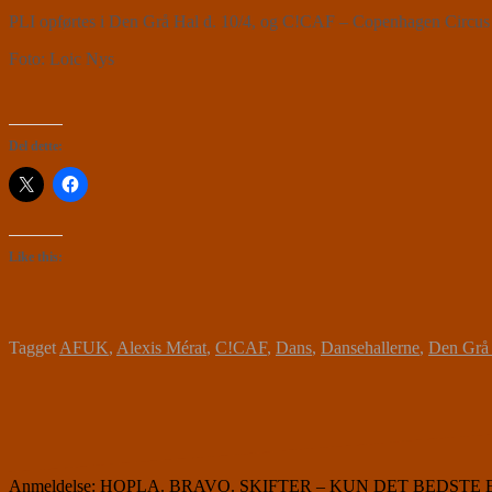
PLI opførtes i Den Grå Hal d. 10/4, og C!CAF – Copenhagen Circus Ar
Foto: Loic Nys
Del dette:
Like this:
Tagget
AFUK
,
Alexis Mérat
,
C!CAF
,
Dans
,
Dansehallerne
,
Den Grå
Indlægsnavigation
Anmeldelse: HOPLA. BRAVO. SKIFTER – KUN DET BEDSTE ER