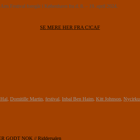
ts Festival foregår i København fra d. 8. – 19. april 2024.
SE MERE HER FRA C!CAF
 Hal
,
Domitille Martin
,
festival
,
Inbal Ben Haim
,
Kitt Johnson
,
Nycirku
 GODT NOK // Riddersalen