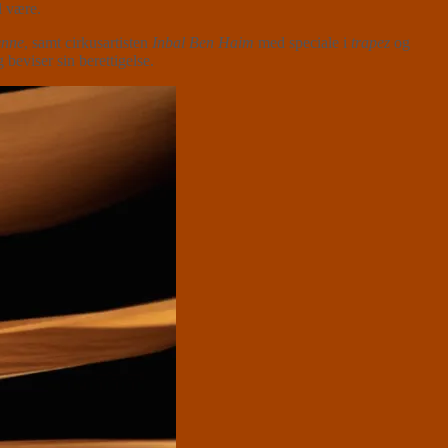
l være.
enne
, samt cirkusartisten
Inbal Ben Haim
med speciale i
trapez
og
 beviser sin berettigelse.