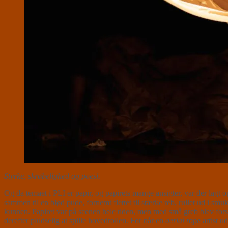
Styrke, skrøbelighed og poesi
.
Og da temaet i PLI er papir, og papirets mange ansigter, var der lagt o
sammen til en blød pude, fornemt flettet til stærke reb, rullet ud i sm
kunnen. Papiret var på scenen hele tiden, men med små greb blev forske
derefter pludselig at spille hovedrollen. For når en
aerial rope
artist 