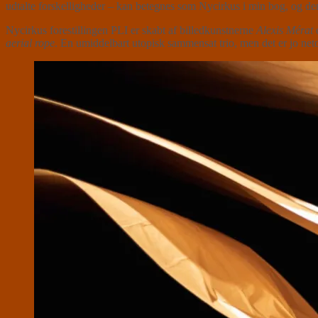
udtalte forskelligheder – kan betegnes som Nycirkus i min bog, og de
Nycirkus forestillingen PLI er skabt af billedkunstnerne
Alexis Mérat
aerial rope
. En umiddelbart utopisk sammensat trio, men det er jo netop