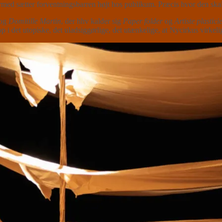
rmed sætter forventningsbarren højt hos publikum. Præcis hvor den ska
og
Domitille Martin
, der hhv kalder sig
Paper folder
og
Artiste plastici
 i det utopiske, det uladsiggørlige, det utænkelige, at Nycirkus virkelig