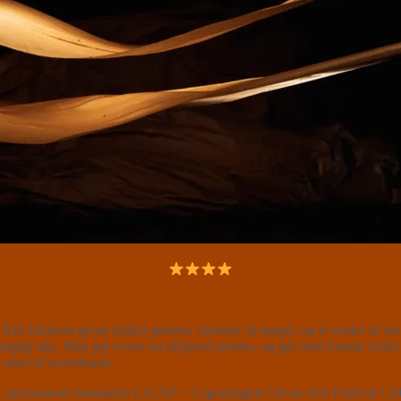
Kitt Johnson gerne kalder genren, rummer så meget, og er under så stor
daglig tale. Men jeg vover nu alligevel pelsen, og går med Dansk Artis
 afart af scenekunst.
æsenterer biennalen C!CAF – Copenhagen Circus Arts Festival i 2024, s