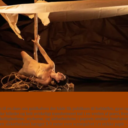
p til en dans om guldkalven der både fik publikum til forbløffes, gyse og
ukke billeder og helt uvirkeligt transformeret ind i en verden af poesi,
llighederne, styrkerne, og sårbarhederne i papirets struktur fremhævet 
uden sikkerhedsnet hænger 8-9 meter over scenegulvet i et stykke papir 