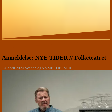
Anmeldelse: NYE TIDER // Folketeatret
14. april 2024
Sceneblog
ANMELDELSER