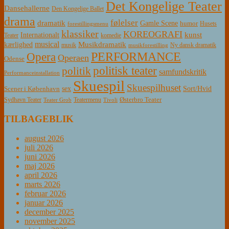
Det Kongelige Teater
Dansehallerne
Den Kongelige Ballet
drama
følelser
dramatik
Gamle Scene
humor
Husets
forestillingsmenu
klassiker
KOREOGRAFI
kunst
Internationalt
Teater
komedie
musical
Musikdramatik
kærlighed
Ny dansk dramatik
musik
musikforestilling
PERFORMANCE
Opera
Operaen
Odense
politisk teater
politik
samfundskritik
Performanceinstallation
Skuespil
Skuespilhuset
sex
Sort/Hvid
Scener i København
Østerbro Teater
Sydhavn Teater
Teatermenu
Teater Grob
Tivoli
TILBAGEBLIK
august 2026
juli 2026
juni 2026
maj 2026
april 2026
marts 2026
februar 2026
januar 2026
december 2025
november 2025