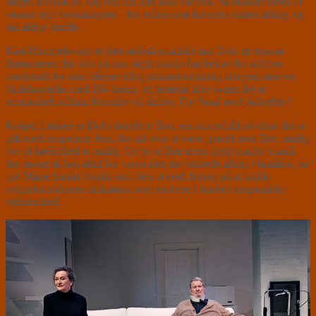
meget at byde på. Og som om det ikke var nok, så blander deres to
sønner sig i beslutningen – for rollen som forældre slutter aldrig, og
må aldrig skuffe.
Kim Hammelsvang er den melodramatiske søn Bob, en ensom
dramalærer, der selv på one-night stands har behov for at blive
anerkendt for sine følelser (dog primært omkring arbejdet med en
skolekomedie med 164 børn), og bestemt ikke synes det er
acceptabelt at hans forældre vil skilles.
For hvad med Juleaften?
Kasper Leisner er Bobs storebror Ben, en succesfuld advokat der er
gift med terapeuten Jess, der ud over at være gravid med Ben, stadig
tror at kærlighed er mulig. Og hvor Ben er en rigtig macho mand,
der mener at han altid har været den der ordnede alting i familien, så
gør Marie Sandø Jondal som Jess et reelt forsøg på at tackle
svigerforældrenes skilsmisse som en krise i hendes terapeutiske
virksomhed.