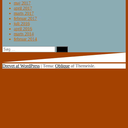
maj 2017
april 2017
marts 2017
februar 2017
juli 2016
april 2016
marts 2014
februar 2014
Søg
efter:
Drevet af WordPress
|
Tema:
Oblique
af Themeisle.