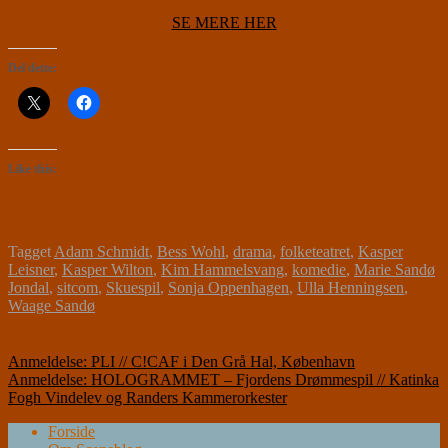
SE MERE HER
Del dette:
Like this:
Tagget
Adam Schmidt
,
Bess Wohl
,
drama
,
folketeatret
,
Kasper
Leisner
,
Kasper Wilton
,
Kim Hammelsvang
,
komedie
,
Marie Sandø
Jondal
,
sitcom
,
Skuespil
,
Sonja Oppenhagen
,
Ulla Henningsen
,
Waage Sandø
Indlægsnavigation
Anmeldelse: PLI // C!CAF i Den Grå Hal, København
Anmeldelse: HOLOGRAMMET – Fjordens Drømmespil // Katinka
Fogh Vindelev og Randers Kammerorkester
Forside