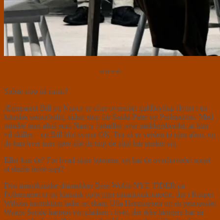
⭐⭐⭐⭐
Sidste stop på ruten?
Ægteparret Bill og Nancy er efter overstået guldbryllup flyttet i en
kønsløs seniorbolig, sidste stop før Sankt Peter og Perleporten. Med
mindre man altså som Nancy fortæller over middagsbordet, at hun
vil skilles – og Bill blot svarer OK. For så er verden jo igen åben, og
de kan hver især gøre alle de ting de altid har ønsket sig.
Eller kan de? For hvad siger børnene, og har de overhovedet noget
at skulle have sagt?
Den amerikanske dramatiker Bess Wohls NYE TIDER på
Folketeatret er en klassisk opbygget situationskomedie, der i Kasper
Wiltons instruktion lader en skarp Ulla Henningsen og en genopstået
Waage Sandø kæmpe om pladsen i livet, der ikke længere har så