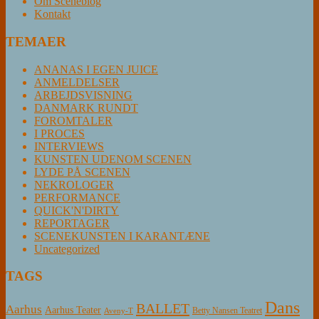
Om Sceneblog
Kontakt
TEMAER
ANANAS I EGEN JUICE
ANMELDELSER
ARBEJDSVISNING
DANMARK RUNDT
FOROMTALER
I PROCES
INTERVIEWS
KUNSTEN UDENOM SCENEN
LYDE PÅ SCENEN
NEKROLOGER
PERFORMANCE
QUICK'N'DIRTY
REPORTAGER
SCENEKUNSTEN I KARANTÆNE
Uncategorized
TAGS
Dans
BALLET
Aarhus
Aarhus Teater
Betty Nansen Teatret
Aveny-T