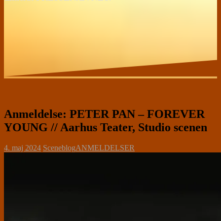
Anmeldelse: PETER PAN – FOREVER
YOUNG // Aarhus Teater, Studio scenen
4. maj 2024
Sceneblog
ANMELDELSER