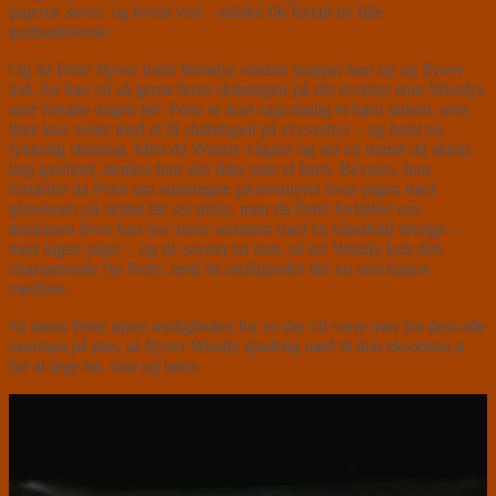
pigerne sover, og hvem ved – måske får fortalt en lille
godnathistorie.
Og da Peter flyver forbi Wendys vindue stopper han op og flyver
ind, for han vil så gerne have slutningen på det eventyr som Wendys
mor fortalte dagen før. Peter er kort sagt stadig et barn indeni, som
ikke kan vente med at få slutningen på et eventyr – og helst en
lykkelig slutning. Men da Wendy vågner og ser en mand stå skjult
bag gardinet, tænker hun slet ikke som et barn. Bevares, hun
fortæller da Peter om slutningen på eventyret hvor pigen med
glasskoen på slottet får sin prins, men da Peter fortæller om
ønskeøen hvor han bor alene sammen med en håndfuld drenge –
men ingen piger – og de savner en mor, så ser Wendy kun den
charmerende fyr Peter, med de muligheder det nu end kunne
medføre.
Så mens Peter øjner muligheden for en der vil være mor for dem alle
sammen på øen, så flyver Wendy gladelig med til den eksotiske ø
for at lege far, mor og børn.