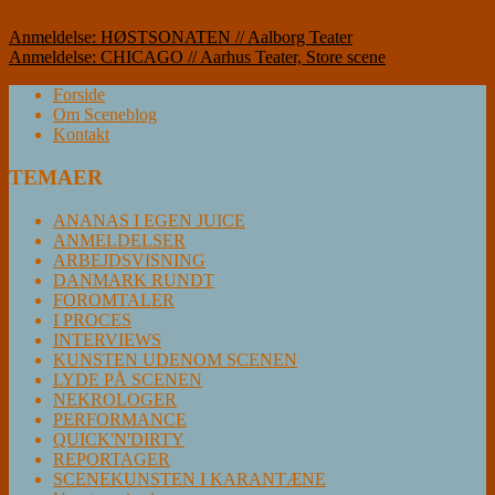
Indlægsnavigation
Anmeldelse: HØSTSONATEN // Aalborg Teater
Anmeldelse: CHICAGO // Aarhus Teater, Store scene
Forside
Om Sceneblog
Kontakt
TEMAER
ANANAS I EGEN JUICE
ANMELDELSER
ARBEJDSVISNING
DANMARK RUNDT
FOROMTALER
I PROCES
INTERVIEWS
KUNSTEN UDENOM SCENEN
LYDE PÅ SCENEN
NEKROLOGER
PERFORMANCE
QUICK'N'DIRTY
REPORTAGER
SCENEKUNSTEN I KARANTÆNE