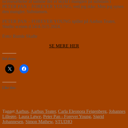
iscenesættelse af samme der er skyld i manglen på substans i
PETER PAN – FOREVER YOUNG, ved jeg ikke. Men jeg synes
den mangler. Substansen.
PETER PAN – FOREVER YOUNG spiller på Aarhus Teater,
Studio scenen d 24/4-31/5 2024.
Foto: Rumle Skafte
SE MERE HER
Del dette:
Like this:
Tagget
Aarhus
,
Aarhus Teater
,
Carla Eleonora Feigenberg
,
Johannes
Lilleøre
,
Laura Løwe
,
Peter Pan - Forever Young
,
Sigrid
Johannesen
,
Simon Mathew
,
STUDIO