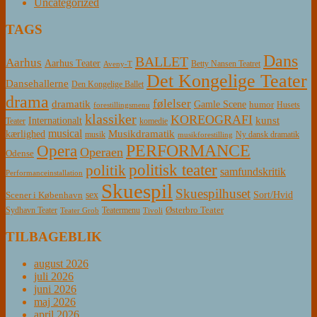
Uncategorized
TAGS
Dans
BALLET
Aarhus
Aarhus Teater
Betty Nansen Teatret
Aveny-T
Det Kongelige Teater
Dansehallerne
Den Kongelige Ballet
drama
følelser
dramatik
Gamle Scene
humor
Husets
forestillingsmenu
klassiker
KOREOGRAFI
kunst
Internationalt
Teater
komedie
musical
Musikdramatik
kærlighed
Ny dansk dramatik
musik
musikforestilling
PERFORMANCE
Opera
Operaen
Odense
politisk teater
politik
samfundskritik
Performanceinstallation
Skuespil
Skuespilhuset
sex
Sort/Hvid
Scener i København
Østerbro Teater
Sydhavn Teater
Teatermenu
Teater Grob
Tivoli
TILBAGEBLIK
august 2026
juli 2026
juni 2026
maj 2026
april 2026