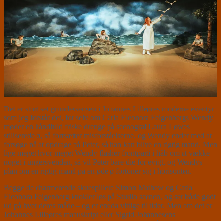
Det er stort set grundessensen i Johannes Lilleøres moderne eventyr
som jeg forstår det, for selv om Carla Eleonora Feigenbergs Wendy
møder en håndfuld friske drenge på scenograf Laura Løwes
stiliserede ø, så fortsætter misforståelserne, og Wendy ender med at
forsøge på at opdrage på Peter, så han kan blive en rigtig mand. Men
lige meget hvor meget Wendy flasher frontparti i håb om at vække
noget i ungersvenden, så vil Peter bare die for evigt, og Wendys
plan om en rigtig mand på en øde ø fortoner sig i horisonten.
Begge de charmerende skuespillere Simon Mathew og Carla
Eleonora Feigenberg knokler løs på Studio scenen, og ser både godt
ud på hver deres måde – og er endda vittige til tider. Men om det er
Johannes Lilleøres manuskript eller Sigrid Johannesens