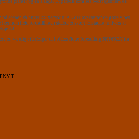
grønne planter og en slange. Et paradis som ses bedst igennem de
 på scenen så bliver
connected
til AI, der oversætter de gode vibes
igennem hele forestillingen skabte et svært forståeligt univers af
lige AI.
e en værdig efterfølger til holdets flotte forestilling
SKY66EN
fra
VENY-T