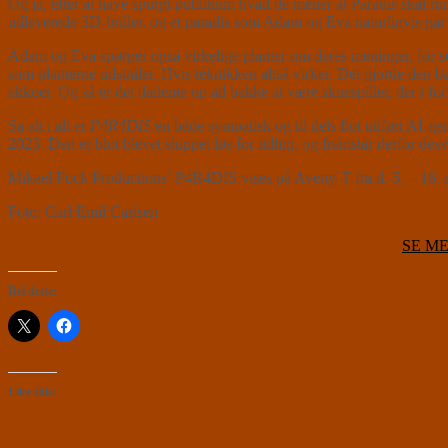
Og ja, efter at have spurgt publikum hvad de mener at Paradis skal 
udleverede 3D-briller, og et paradis som Adam og Eva naturligvis går i
Adam og Eva spørger også virkelige planter om deres meninger, for 
som planterne udstråler. Hvis teknikken altså virker. Det gjorde den ba
ekkoer. Og så er det dæleme op ad bakke at være skuespiller, der i fo
Så alt i alt er
P4R4DIS
en både sympatisk og til dels flot udført AI-gene
2023. Den er blot blevet sluppet løs for tidligt, og fremstår derfor des
Mikael Fock Productions’ P4R4DIS vises på Aveny-T fra d. 5. – 16. 
Foto: Carl Emil Carlsen
SE ME
Del dette:
Like this: