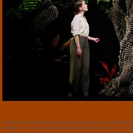
Når man skal definere Paradis, tænker de fleste nok på alt det bedste d
intelligens – ved navn
Dawn
skal skabe et Paradis på Aveny-T’s scene,
og meninger – og det er da også bl.a. det fine budskab der ligger bag