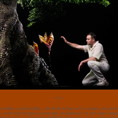
⭐⭐⭐
er findes, og intet dårligt – det skulle da lige være en slange, som den
 er der brug for input og meninger fra publikum. For kun sådan fungerer
 Mikael Focks AI-forestilling
P4R4DIS
. Problemet er bare, at forestilli