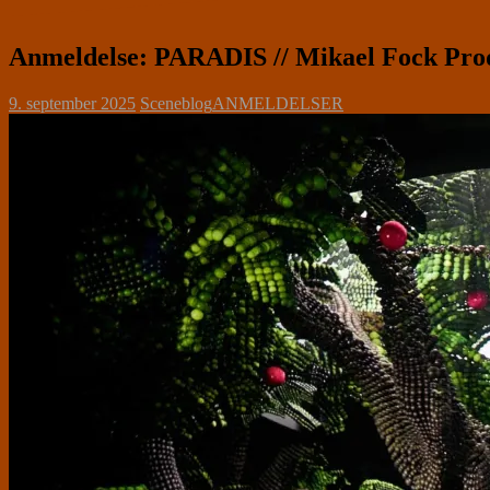
Anmeldelse: PARADIS // Mikael Fock Prod
9. september 2025
Sceneblog
ANMELDELSER