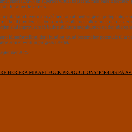
rumme, skaber
Dawn
en superflot virtuel bagscene, med både æbletræer, 
nd i for at redde verden.
som publikum bliver man også bedt om at medbringe en potteplante, som
re ikke til premieren – lige som skuespillernes mikrofoner, der desværre 
rvejen skal improvisere ift både publikumsinteraktionen og den uberegne
ret klimafortælling, der i bund og grund bestemt har potentiale til at vær
værre som et work in progress i stedet.
september 2025.
RE HER FRA MIKAEL FOCK PRODUCTIONS’ P4R4DIS PÅ A