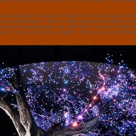
den grundlæggende udfordring i at kombinere det virtuelle med det virke
n med billedkunstner Carl Emil Carlsen og iscenesætter Mikael Fock pr
lingen premiere før produktionen er på plads. Og der var desværre alt for 
rlod de to aldeles udmærkede skuespillere Luise Kirsten Skov og Mathias