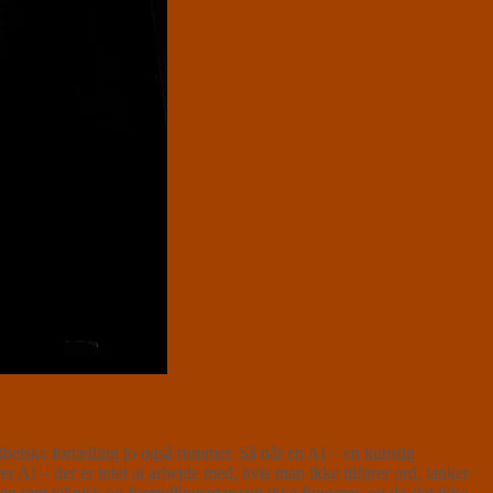
 bibelske fortælling jo også rummer. Så når en AI – en kunstig
 AI – der er intet at arbejde med, hvis man ikke tilfører ord, tanker
ngen rent teknisk og formidlingsmæssigt ikke fungerer, og da slet ikke