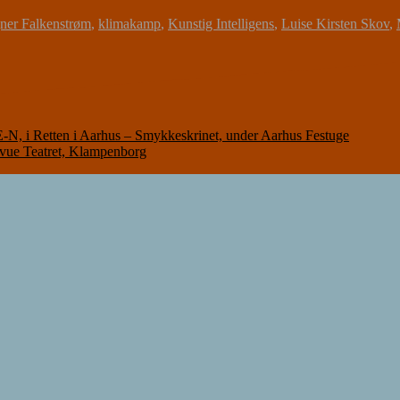
ner Falkenstrøm
,
klimakamp
,
Kunstig Intelligens
,
Luise Kirsten Skov
,
Retten i Aarhus – Smykkeskrinet, under Aarhus Festuge
 Teatret, Klampenborg