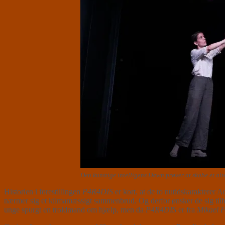
Den kunstige intelligens Dawn prøver at skabe et alt
Historien i forestillingen
P4R4DIS
er kort, at de to nutidskarakterer
nærmer sig et klimamæssigt sammenbrud. Og derfor ønsker de sig tilba
unge spurgt en troldmand om hjælp, men da
P4R4DIS
er fra
Mikael F