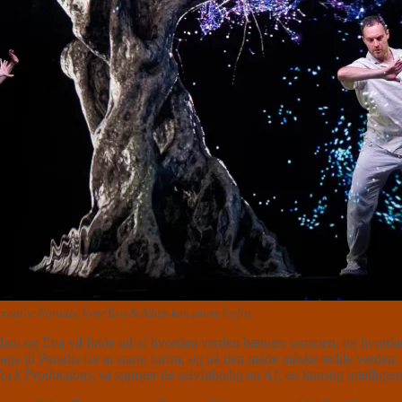
ernativt Paradis, hvor Eva & Adam kan starte forfra.
 Adam og Eva vil finde ud af hvordan verden hænger sammen, og hvordan 
ge til Paradis for at starte forfra, og på den måde måske redde verden
ock Productions
, så spørger de selvfølgelig en AI, en kunstig intellig