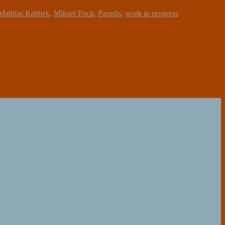
Mathias Rahbek
,
Mikael Fock
,
Paradis
,
work in progress