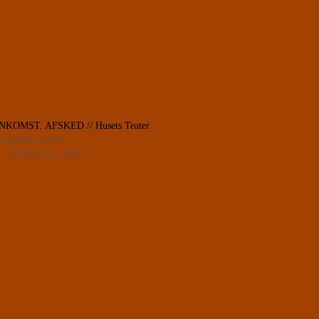
NKOMST. AFSKED // Husets Teater
. december 2017
n "ANMELDELSER"