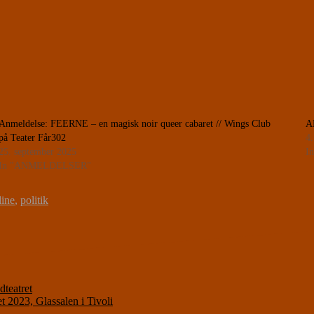
Anmeldelse: FEERNE – en magisk noir queer cabaret // Wings Club
A
på Teater Får302
4
25. september 2025
I
In "ANMELDELSER"
line
,
politik
teatret
023, Glassalen i Tivoli