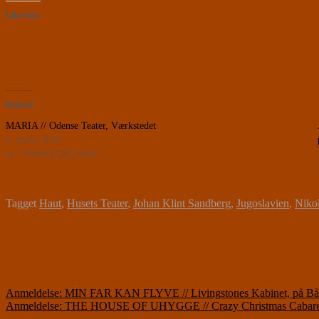
Like this:
Related
MARIA // Odense Teater, Værkstedet
5. marts 2022
In "ANMELDELSER"
Tagget
Haut
,
Husets Teater
,
Johan Klint Sandberg
,
Jugoslavien
,
Niko
Indlægsnavigation
Anmeldelse: MIN FAR KAN FLYVE // Livingstones Kabinet, på Båd
Anmeldelse: THE HOUSE OF UHYGGE // Crazy Christmas Cabaret 2