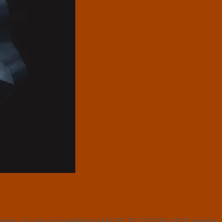
hitlisterne. Og selv om forestillingen MADE IN YUGOSLAVIA mangler