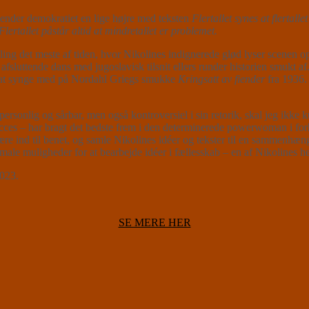
sender demokratiet en lige højre med teksten
Flertallet synes at flertall
Flertallet påstår altid at mindretallet er problemet.
et meste af tiden, hvor Nikolines indignerede glød lyser scenen op, o
fsluttende dans med jugoslavisk tilsnit ellers runder historien smukt af. 
 til at synge med på Nordahl Griegs smukke
Kringsatt av fiender
fra 1936. 
er personlig og sårbar, men også kontroversiel i sin retorik, skal jeg ik
ces – har bragt det bedste frem i den determinerede powerwoman i forhol
 ind til benet, og samle Nikolines idéer og tekster til en sammenhængend
timale muligheder for at bearbejde idéer i fællesskab – en af Nikoli
023.
SE MERE HER