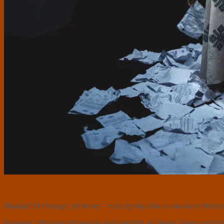
Mamita! Du hænger på korset – men jeg kan ikke se om du er frelsere
Rapperen Nikoline indtager de skrå brædder på Husets Teater med d