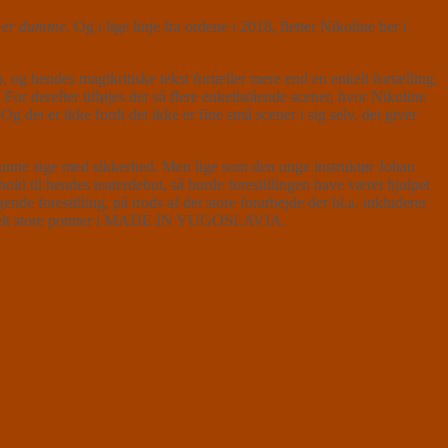
et er dumme
. Og i lige linje fra ordene i 2018, fletter Nikoline her i
g hendes magtkritiske tekst fortæller mere end en enkelt fortælling.
For derefter tilføjes der så flere enkeltstående scener, hvor Nikoline
Og det er ikke fordi det ikke er fine små scener i sig selv, det giver
ke kunne sige med sikkerhed. Men lige som den unge instruktør Johan
d til hendes teaterdebut, så burde forestillingen have været hjulpet
e forestilling, på trods af det store forarbejde der bl.a. inkluderer
nes helt store pointer i MADE IN YUGOSLAVIA.