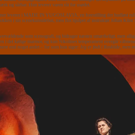
ærk og sårbar. Hun leverer varen råt for usødet.
ner leverer i MADE IN YUGOSLAVIA, en forestilling der hudløst rull
ken i sin scenekunstdebut, men flot hjulpet af instruktør Johan Klint
ervældende som scenografi, og bidrager næsten umærkeligt, men alligev
sen i det kølige marmor, og kun Nikolines temperament overgår våbnenes
 mere end noget andet – for som hun siger:
Jeg er født i Roskilde, men 