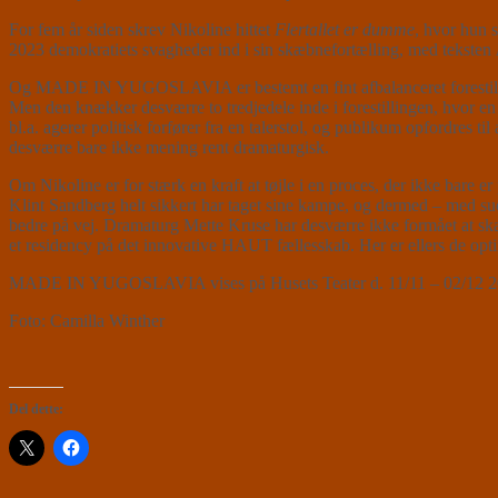
For fem år siden skrev Nikoline hittet
Flertallet er dumme
, hvor hun 
2023 demokratiets svagheder ind i sin skæbnefortælling, med teksten
Og MADE IN YUGOSLAVIA er bestemt en fint afbalanceret forestilling d
Men den knækker desværre to tredjedele inde i forestillingen, hvor en a
bl.a. agerer politisk forfører fra en talerstol, og publikum opfordres
desværre bare ikke mening rent dramaturgisk.
Om Nikoline er for stærk en kraft at tøjle i en proces, der ikke bare 
Klint Sandberg helt sikkert har taget sine kampe, og dermed – med suc
bedre på vej. Dramaturg Mette Kruse har desværre ikke formået at skære
et residency på det innovative HAUT fællesskab. Her er ellers de op
MADE IN YUGOSLAVIA vises på Husets Teater d. 11/11 – 02/12 2
Foto: Camilla Winther
Del dette: