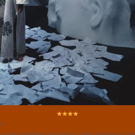
n.
en samme selvfølgelighed som hendes hits indtager førstepladser på 