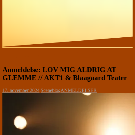
Anmeldelse: LOV MIG ALDRIG AT
GLEMME // AKT1 & Blaagaard Teater
17. november 2024
Sceneblog
ANMELDELSER