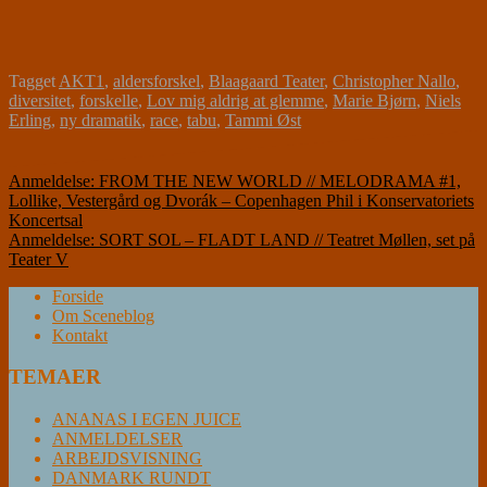
Tagget
AKT1
,
aldersforskel
,
Blaagaard Teater
,
Christopher Nallo
,
diversitet
,
forskelle
,
Lov mig aldrig at glemme
,
Marie Bjørn
,
Niels
Erling
,
ny dramatik
,
race
,
tabu
,
Tammi Øst
Indlægsnavigation
Anmeldelse: FROM THE NEW WORLD // MELODRAMA #1,
Lollike, Vestergård og Dvorák – Copenhagen Phil i Konservatoriets
Koncertsal
Anmeldelse: SORT SOL – FLADT LAND // Teatret Møllen, set på
Teater V
Forside
Om Sceneblog
Kontakt
TEMAER
ANANAS I EGEN JUICE
ANMELDELSER
ARBEJDSVISNING
DANMARK RUNDT