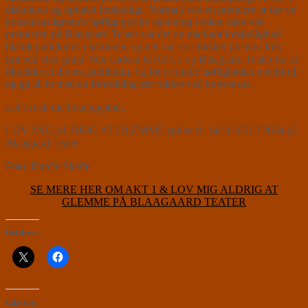
diskuteret og opfattet forskelligt. Normalt ved en premiere er der en
konsensuslignende høfligt positiv stemning i salen, men ved
premieren på Blaagaard Teater var der en markant forskellighed
blandt publikums reaktioner, og der var stor forskel på hvor folk
grinede eller græd. Stor cadeau til AKT1 og Blaagaard Teater for at
tiltrække et diverst publikum, og for at smide høfligheden overbord,
og gå all in med en forestilling der rokker ved konsensus.
Let’s rock the boat together.
LOV MIG ALDRIG AT GLEMME spiller d. 14/11-07/12 2024 på
Blaagaard Teater.
Foto: Rumle Skafte
SE MERE HER OM AKT 1 & LOV MIG ALDRIG AT
GLEMME PÅ BLAAGAARD TEATER
Del dette:
Like this: