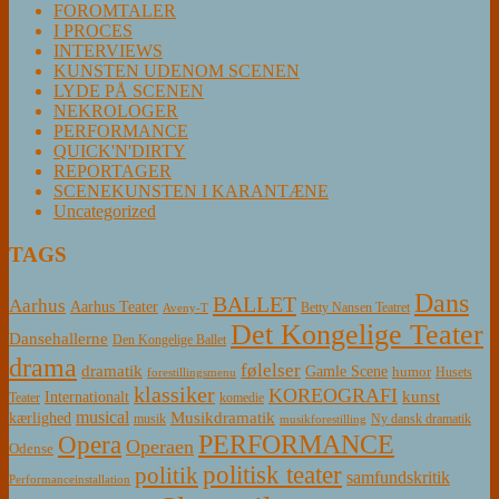
FOROMTALER
I PROCES
INTERVIEWS
KUNSTEN UDENOM SCENEN
LYDE PÅ SCENEN
NEKROLOGER
PERFORMANCE
QUICK'N'DIRTY
REPORTAGER
SCENEKUNSTEN I KARANTÆNE
Uncategorized
TAGS
Dans
BALLET
Aarhus
Aarhus Teater
Betty Nansen Teatret
Aveny-T
Det Kongelige Teater
Dansehallerne
Den Kongelige Ballet
drama
følelser
dramatik
Gamle Scene
humor
Husets
forestillingsmenu
klassiker
KOREOGRAFI
kunst
Internationalt
Teater
komedie
musical
Musikdramatik
kærlighed
Ny dansk dramatik
musik
musikforestilling
PERFORMANCE
Opera
Operaen
Odense
politisk teater
politik
samfundskritik
Performanceinstallation