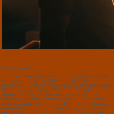
⭐⭐⭐⭐⭐
Nej, det går ikke Noa!
AKT1 og Blaagaard Teater lader for tiden Niels Erling iscenesætte
Marie Bjørns LOV MIG ALDRIG AT GLEMME på
Nørrebrogade, og historien om forelskelsen mellem den unge mand i
30’erne og den modne kvinde i 60’erne, er et fuldmodent
kammerspil af de bedre. For ikke alene er der den markante
aldersforskel mellem de to, der er også forskel på de forelskede
menneskers hudfarve, så der er nok af fordomme og udskammende
relationer at tage fat på. Og da makkerparret Erling og Bjørn som
bekendt ikke ved noget bedre – så er det en intens leg med følelser