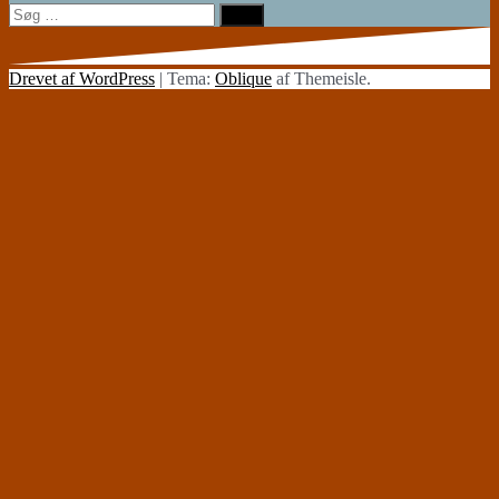
Søg
efter:
Drevet af WordPress
|
Tema:
Oblique
af Themeisle.