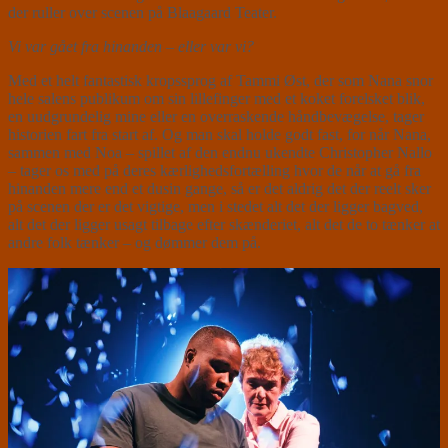
der ruller over scenen på Blaagaard Teater.
Vi var gået fra hinanden – eller var vi?
Med et helt fantastisk kropssprog af Tammi Øst, der som Nana snor
hele salens publikum om sin lillefinger med et koket forelsket blik,
en uudgrundelig mine eller en overraskende håndbevægelse, tager
historien fart fra start af. Og man skal holde godt fast, for når Nana,
sammen med Noa – spillet af den endnu ukendte Christopher Nallo
– tager os med på deres kærlighedsfortælling hvor de når at gå fra
hinanden mere end et dusin gange, så er det aldrig det der reelt sker
på scenen der er det vigtige, men i stedet alt det der ligger bagved,
alt det der ligger usagt tilbage efter skænderiet, alt det de to tænker at
andre folk tænker – og dømmer dem på.