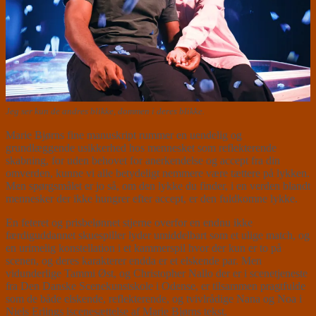
Jeg ser kun de andres blikke, dommen i deres blikke.
Marie Bjørns fine manuskript rummer en uendelig og
grundlæggende usikkerhed hos mennesket som reflekterende
skabning, for uden behovet for anerkendelse og accept fra din
omverden, kunne vi alle betydeligt nemmere være tættere på lykken.
Men spørgsmålet er jo så, om den lykke du finder, i en verden blandt
mennesker der ikke hungrer efter accept, er den fuldkomne lykke.
En feteret og prisbelønnet stjerne overfor en endnu ikke
færdiguddannet skuespiller lyder umiddelbart som et ulige match, og
en urimelig konstellation i et kammerspil hvor der kun er to på
scenen, og deres karakterer endda er et elskende par. Men
vidunderlige Tammi Øst, og Christopher Nallo der er i scenetjeneste
fra Den Danske Scenekunstskole i Odense, er tilsammen pragtfulde
som de både elskende, reflekterende, og tvivlrådige Nana og Noa i
Niels Erlings iscenesættelse af Marie Bjørns tekst.