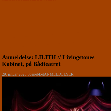
Anmeldelse: LILITH // Livingstones
Kabinet, på Bådteatret
29. januar 2023
Sceneblog
ANMELDELSER