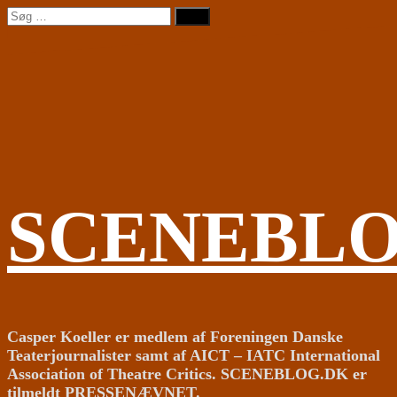
Videre
Søg
til
efter:
indhold
SCENEBL
Casper Koeller er medlem af Foreningen Danske
Teaterjournalister samt af AICT – IATC International
Association of Theatre Critics. SCENEBLOG.DK er
tilmeldt PRESSENÆVNET.