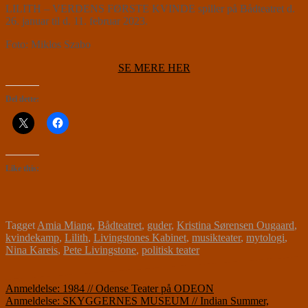
LILITH – VERDENS FØRSTE KVINDE spiller på Bådteatret d.
26. januar til d. 11. februar 2023.
Foto: Miklos Szabo
SE MERE HER
Del dette:
Like this:
Tagget
Amia Miang
,
Bådteatret
,
guder
,
Kristina Sørensen Ougaard
,
kvindekamp
,
Lilith
,
Livingstones Kabinet
,
musikteater
,
mytologi
,
Nina Kareis
,
Pete Livingstone
,
politisk teater
Indlægsnavigation
Anmeldelse: 1984 // Odense Teater på ODEON
Anmeldelse: SKYGGERNES MUSEUM // Indian Summer,