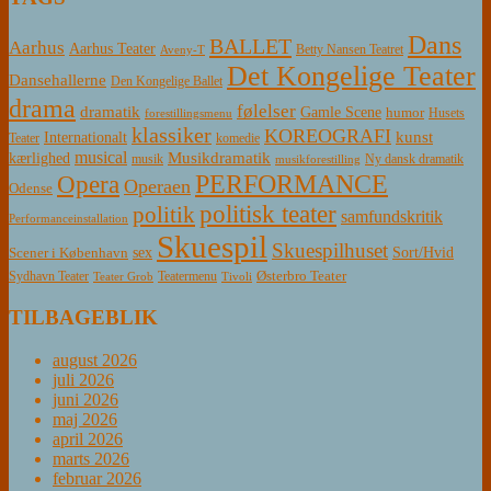
Dans
BALLET
Aarhus
Aarhus Teater
Betty Nansen Teatret
Aveny-T
Det Kongelige Teater
Dansehallerne
Den Kongelige Ballet
drama
følelser
dramatik
Gamle Scene
humor
Husets
forestillingsmenu
klassiker
KOREOGRAFI
kunst
Internationalt
Teater
komedie
musical
Musikdramatik
kærlighed
Ny dansk dramatik
musik
musikforestilling
PERFORMANCE
Opera
Operaen
Odense
politisk teater
politik
samfundskritik
Performanceinstallation
Skuespil
Skuespilhuset
sex
Sort/Hvid
Scener i København
Østerbro Teater
Sydhavn Teater
Teatermenu
Teater Grob
Tivoli
TILBAGEBLIK
august 2026
juli 2026
juni 2026
maj 2026
april 2026
marts 2026
februar 2026