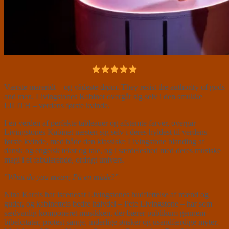
Værste mareridt – og vådeste drøm. They resist the authority of gods
and men. Livingstones Kabinet overgår sig selv i den smukke
LILITH – verdens første kvinde.
I en verden af perfekte tableauer og afstemte farver, overgår
Livingstones Kabinet næsten sig selv i deres hyldest til verdens
første kvinde, med både den klassiske Livingstone blanding af
dansk og engelsk tekst og tale, og i særdeleshed med deres musiske
magi i et fabulerende, ordrigt univers.
”
What do you mean
;
På en måde
?”
Nina Kareis har iscenesat Livingstones hudflettelse af mænd og
guder, og kabinettets bedre halvdel – Pete Livingstone – har som
sædvanlig komponeret musikken, der bærer publikum gennem
bibelcitater, protest sange, inderlige ønsker og usandfærdige myter.