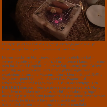
Chiangmai pølser med både and og kylling, serveret på glødende kul på
bordet, så røgen kunne give fornemmelsen af bilos i Bangkok.
Dagens snacks var bl.a.
Chiangmai pølser
på glødende kul –
serveret rygende varme på bordet, så man nærmest kunne fornemme
osen fra bilerne i Bangkok. Og der var Soja marengs med Cashew
nød, tang og wasabicreme, samt sprøde gyldne kugler med
eksplosioner af smag fra Massaman Curry. Men vi fik også
Kylling
Satay
med sprødt kyllingeskind, samt
Pad Krapow
med and –
serveret elegant i små æggeskaller. Og så var der selvfølgelig en
KIIN KIIN-klassiker – den klassiske sydøstasiatiske snack
Miang
Kam,
hvor et lækkert mix af bl.a. betelblade, skalotteløg, ingefær,
limeskal og frisk chili, samt jordnødder og ristet kokos bliver blandet
ved bordet, for til sidst at blive lagt i et sprødt salatblad
(coverbilledet), som du så indtager i en enkelt mundfuld.