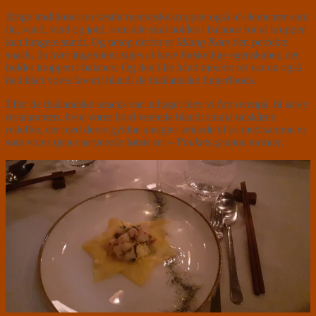
Ifølge traditionel tro består menneskekroppen også af elementer som
ild, vand, vind og jord, som alle skal holdes i balance for at kroppen
kan fungere sundt. Og netop derfor er
Miang Kam
den perfekte
snack, da hver ingrediens siges at have forskellige egenskaber, der
holder kroppen i balance. Og den lille hånd mixede ret var da også
helt klart vores favorit blandt de thailandske fingerfoods.
Efter de thailandske snacks var indtaget blev vi ført ovenpå, til selve
restauranten, hvor vores bord ventede blandt smukt udskårne
relieffer, der med deres gyldne ansigter smilede til os med samme ro
som vores tjener serverede første ret –
Phukets grønne marker
.