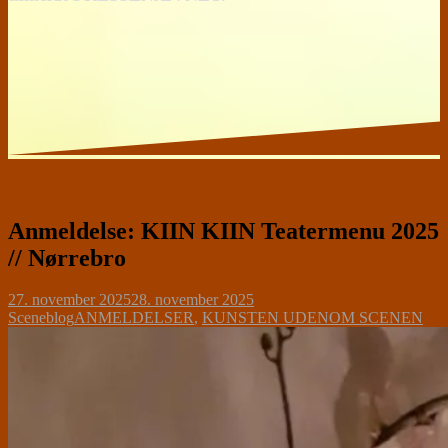
Anmeldelse: KIIN KIIN Teatermenu 2025
// Nørrebro
27. november 2025
28. november 2025
Sceneblog
ANMELDELSER
,
KUNSTEN UDENOM SCENEN