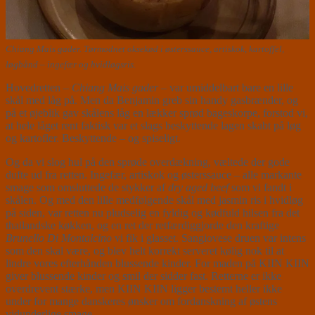
Chiang Mais gader. Tørmodnet oksekød i østerssauce, artiskok, kartoffel,
løgbånd – ingefær og hvidløgsris.
Hovedretten –
Chiang Mais gader
– var umiddelbart bare en lille
skål med låg på. Men da Benjamin greb sin handy gasbrænder, og
på et øjeblik gav skålens låg en lækker sprød bageskorpe, forstod vi,
at hele låget rent faktisk var et slags beskyttende lagen skabt på løg
og kartofler. Beskyttende – og spiseligt.
Og da vi slog hul på den sprøde overdækning, væltede der gode
dufte ud fra retten. Ingefær, artiskok og østerssauce – alle markante
smage som omsluttede de stykker af
dry aged beef
som vi fandt i
skålen. Og med den lille medfølgende skål med jasmin ris i hvidløg
på siden, var retten nu pludselig en fyldig og kødfuld hilsen fra det
thailandske køkken, og en ret der retfærdiggjorde den kraftige
Brunello Di Montalcino
vi fik i glasset. Sangiovese druen var intens
som den skal være, og blev helt korrekt serveret kølig nok til at
lindre vores efterhånden blussende kinder. For maden på KIIN KIIN
giver blussende kinder og smil der sidder fast. Retterne er ikke
overdrevent stærke, men KIIN KIIN ligger bestemt heller ikke
under for mange danskeres ønsker om fordanskning af østens
vidunderlige smage.