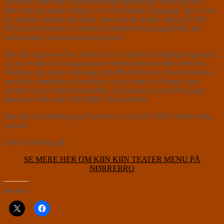
af en tuile, der med sit passionsfrugt-mandelkage ophav giver et
både sødt og sprødt indtryk af en Thailandsk solopgang. Igen en ret
der blander indtryk og smage, men som de øvrige retter på KIIN
KIN, giver desserten et ekstremt afbalanceret smagsbillede, der
understreger restaurantens høje klasse.
Som det sig bør ved en Teater menu er tiden selvfølgelig begrænset,
og der er ikke tid til lange pauser mellem retterne. Men med den
effektive og venlige betjening på KIIN KIIN lever Teater menuen
op til alle standarder på området, og hvis man er til lange dybe
samtaler og en helaftensoplevelse, så kan man jo en anden gang
prøve den helt store
KIIN KIIN Tasting Menu
.
Men før en forestilling på Nørrebro, så er KIIN KIIN Teater menu
perfekt.
Foto: Sceneblog.dk
SE MERE HER OM KIIN KIIN TEATER MENU PÅ
NØRREBRO
Del dette: