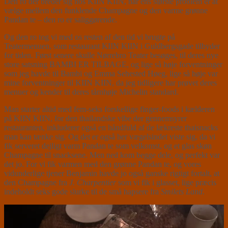
Den ro der breder sig hos KIIN KIIN, når ens største problem er at
vælge mellem den funklende Champagne og den varme grønne
Pandan te – den ro er saliggørende.
Og den ro tog vi med os resten af den tid vi brugte på
Teatermenuen, som restaurant KIIN KIIN i Guldbergsgade tilbyder
for tiden. Først senere skulle Nørrebro Teater besøges, til deres nye
store satsning BAMBI ER TILBAGE, og lige så høje forventninger
som jeg havde til Bambi og Emma Sehested Høeg, lige så høje var
mine forventninger til KIIN KIIN, da jeg tidligere har prøvet deres
menuer og kender til deres tårnhøje Michelin standard.
Man starter altid med fem-seks forskellige finger-foods i kælderen
på KIIN KIIN, for den thailandske vibe der gennemsyrer
restauranten, inkluderer også en håndfuld af de lækreste thaisnacks
man kan tænke sig. Og det er også her vægelsindet viste sig, da vi
fik serveret dejligt varm Pandan te som velkomst, og et glas skøn
Champagne til snacksene. Men ned kom begge dele, og perfekt var
det jo. For vi fik varmen med den grønne Pandan te, og vores
vidunderlige tjener Benjamin havde jo også ganske rigtigt fortalt, at
den Champagne fra
J. Charpentier
som vi fik i glasset, lige præcis
indeholdt seks gode slurke til de små hapsere fra
Smilets Land
.