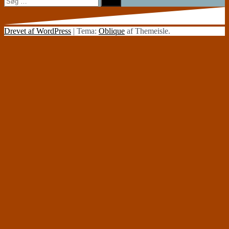
efter:
Drevet af WordPress
|
Tema:
Oblique
af Themeisle.