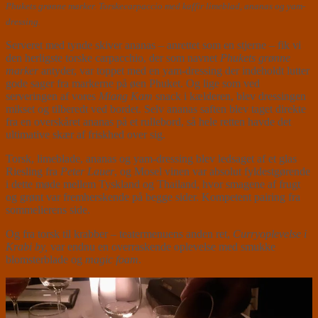
Phukets grønne marker. Torskecarpaccio med kaffir limeblad, ananas og yam-
dressing.
Serveret med tynde skiver ananas – anrettet som en stjerne – fik vi
den herligste torske carpacchio, der som navnet
Phukets grønne
marker
antyder, var toppet med en yam-dressing der indeholdt lutter
gode sager fra markerne på øen Phuket. Og lige som ved
serveringen af vores
Miang Kam
snack i kælderen, blev dressingen
mikset og tilberedt ved bordet. Selv ananas saften blev taget direkte
fra en overskåret ananas på et rullebord, så hele retten havde det
ultimative skær af friskhed over sig.
Torsk, limeblade, ananas og yam-dressing blev ledsaget af et glas
Riesling fra
Peter Lauer
, og Mosel vinen var absolut fyldestgørende
i dette møde mellem Tyskland og Thailand, hvor smagene af frugt
og grønt var fremherskende på begge sider. Kompetent pairing fra
sommelierens side.
Og fra torsk til krabber – teatermenuens anden ret,
Curryoplevelse i
Krabi by,
var endnu en overraskende oplevelse med smukke
blomsterblade og
magic foam
.