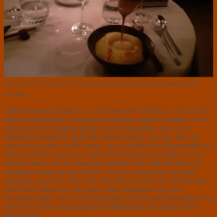
Curryoplevelse i Krabi by. Aromatisk gul krabbecurry med hjemmelavede
risnudler.
Teater menuens anden ret –
Curryoplevelse i Krabi by
– var en skål
med karrygult skum, overstrøet med friske orange kronblade fra en
blomst, som vi fejlagtigt antog var en morgenfrue, men var af
thailandsk oprindelse og havde samme tekstur og smag. Men da
tjeneren kom med en lille kande, og overhældte den skummende ret
med en delikat karrysauce, forsvandt skummet på magisk vis, og i
bunden fandt vi nu de skønneste risnudler, der samlede retten om
smagsoplevelsen og den Yellow Crab der havde gemt sig under
skummet, og nu bar retten hele vejen hjem. Retten var således ikke
kun hokus pokus med
the magic foam dissappearing
, som
Benjamin sagde, det var reelt en godbid ud over det sædvanlige hvis
man er til det fine og smagfulde krabbekød fra den lækre
Yellow
Rock Crab
.