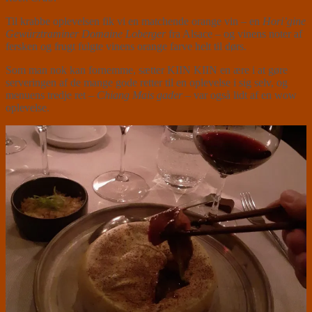
Til krabbe oplevelsen fik vi en matchende orange vin – en
Hori’gine
Gewürztraminer Domaine Loberger
fra Alsace – og vinens noter af
fersken og frugt fulgte vinens orange farve helt til dørs.
Som man nok kan fornemme, sætter KIIN KIIN en ære i at gøre
serveringen af de mange gode retter til en oplevelse i sig selv, og
menuens tredje ret –
Chiang Mais gader
– var også lidt af en wow
oplevelse.