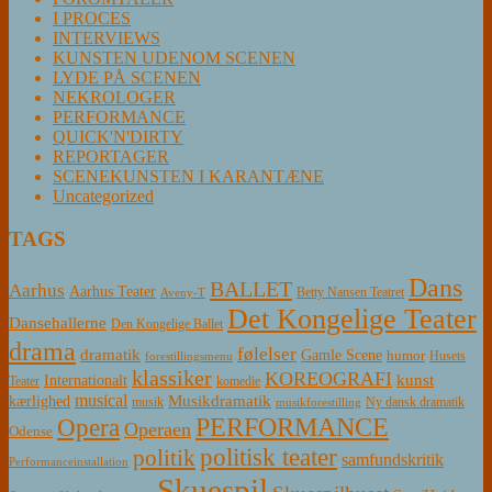
I PROCES
INTERVIEWS
KUNSTEN UDENOM SCENEN
LYDE PÅ SCENEN
NEKROLOGER
PERFORMANCE
QUICK'N'DIRTY
REPORTAGER
SCENEKUNSTEN I KARANTÆNE
Uncategorized
TAGS
Dans
BALLET
Aarhus
Aarhus Teater
Betty Nansen Teatret
Aveny-T
Det Kongelige Teater
Dansehallerne
Den Kongelige Ballet
drama
følelser
dramatik
Gamle Scene
humor
Husets
forestillingsmenu
klassiker
KOREOGRAFI
kunst
Internationalt
Teater
komedie
musical
Musikdramatik
kærlighed
Ny dansk dramatik
musik
musikforestilling
PERFORMANCE
Opera
Operaen
Odense
politisk teater
politik
samfundskritik
Performanceinstallation
Skuespil