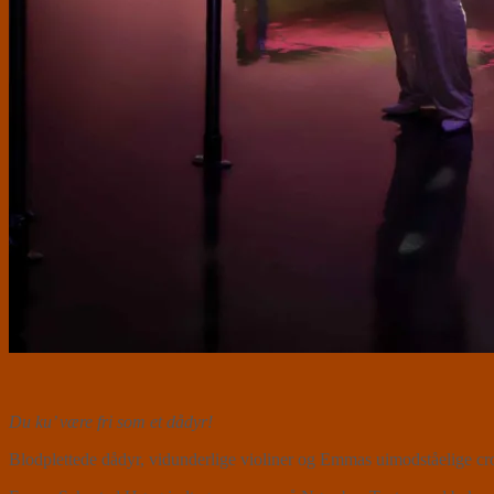
Du ku’ være fri som et dådyr!
Blodplettede dådyr, vidunderlige violiner og Emmas uimodståelige c