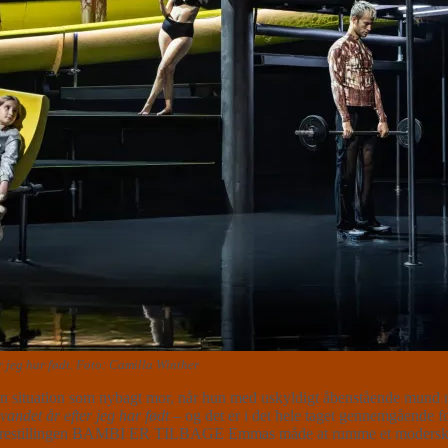
r jeg har født. Foto: Camilla Winther
en situation som nybagt mor, når hun med uskyldigt åbenstående mund m
andet år efter jeg har født
– og det er i det hele taget gennemgående f
 forestillingen BAMBI ER TILBAGE Emmas måde at rumme et moderskab