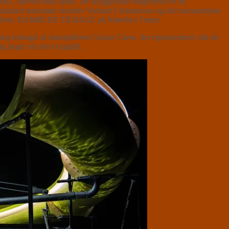
AKE
, skrevet med spray. De skyggefulde omgivelser er en
unkelt instruktør Jennifer Vedsted Christiansen og det tværæstetiske
 det hele. BAMBI ER TILBAGE på Nørrebro Teater.
g ledsaget af skuespilleren Gustav Giese, der repræsenterer alle de
g jæger når det er jagttid.