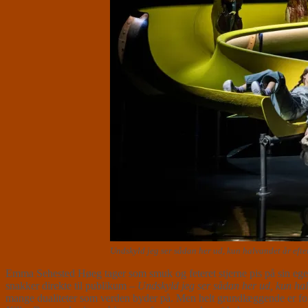
Undskyld jeg ser sådan her ud, kun halvandet år efte
Emma Sehested Høeg tager som smuk og feteret stjerne pis på sin eg
snakker direkte til publikum –
Undskyld jeg ser sådan her ud, kun halv
mange dualiteter som verden byder på. Men helt grundlæggende er