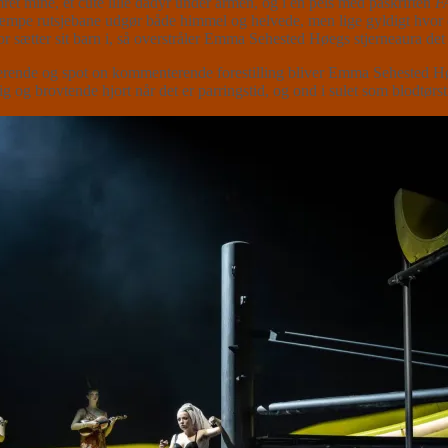
 mine, et cute lille dådyr under armen, og i en pels med påskriften
F
æmpe rutsjebane udgør både himmel og helvede, men lige gyldigt hvor d
r sætter sit barn i, så overstråler Emma Sehested Høegs stjerneaura
erende og spot on kommenterende forestilling bliver Emma Sehested Høe
 og brovtende hjort når det er parringstid, og ond i sulet som blodtørsti