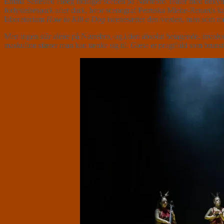
Emma Sehested Høeg indtager scenen på Nørrebro Teater med bekymret
forlystelsespark after dark, hvor scenograf Petruska Miehe-Renards k
laboratorium
How to Kill a Dog
iscenesætter den verden, man som mo
Men ingen står alene på Nørrebro, og i den absolut betagende, involv
maskuline sfærer man kan tænke sig til. Giese er pragtfuld som brunstig