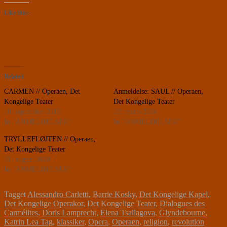
Like this:
Related
CARMEN // Operaen, Det
Anmeldelse: SAUL // Operaen,
Kongelige Teater
Det Kongelige Teater
18. september 2019
22. marts 2024
In "ANMELDELSER"
In "ANMELDELSER"
TRYLLEFLØJTEN // Operaen,
Det Kongelige Teater
31. august 2020
In "ANMELDELSER"
Tagget
Alessandro Carletti
,
Barrie Kosky
,
Det Kongelige Kapel
,
Det Kongelige Operakor
,
Det Kongelige Teater
,
Dialogues des
Carmélites
,
Doris Lamprecht
,
Elena Tsallagova
,
Glyndebourne
,
Katrin Lea Tag
,
klassiker
,
Opera
,
Operaen
,
religion
,
revolution