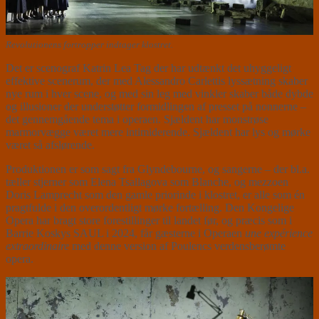
Revolutionens fortropper indtager klostret.
Det er scenograf Katrin Lea Tag der har udtænkt det uhyggeligt
effektive scenerum, der med Alessandro Carlettis lyssætning skaber
nye rum i hver scene, og med sin leg med vinkler skaber både dybde
og illusioner der understøtter formidlingen af presset på nonnerne –
det gennemgående tema i operaen. Sjældent har monstrøse
marmorvægge været mere intimiderende. Sjældent har lys og mørke
været så afslørende.
Produktionen er som sagt fra Glyndebourne, og sangerne – der bl.a.
tæller stjerner som Elena Tsallagova som Blanche, og mezzoen
Doris Lamprecht som den gamle priorinde i klostret, er alle som én
pragtfulde i den overordentligt mørke fortælling. Den Kongelige
Opera har bragt store forestillinger til landet før, og præcis som i
Barrie Koskys SAUL i 2024, får gæsterne i Operaen
une expérience
extraordinaire
med denne version af Poulencs verdensberømte
opera.