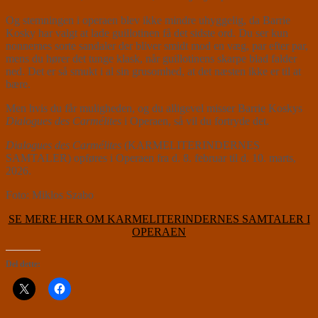
Og stemningen i operaen blev ikke mindre uhyggelig, da Barrie
Kosky har valgt at lade guillotinen få det sidste ord. Du ser kun
nonnernes sorte sandaler der bliver smidt mod en væg, par efter par,
mens du hører det tunge klask, når guillotinens skarpe blad falder
ned. Det er så smukt i al sin grusomhed, at det næsten ikke er til at
bære.
Men hvis du får muligheden, og du alligevel misser Barrie Koskys
Dialogues des Carmélites
i Operaen, så vil du fortryde det.
Dialogues des Carmélites
(KARMELITERINDERNES
SAMTALER) opføres i Operaen fra d. 8. februar til d. 10. marts,
2026.
Foto: Miklos Szabo
SE MERE HER OM KARMELITERINDERNES SAMTALER I
OPERAEN
Del dette: