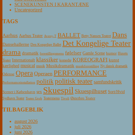
SCENEKUNSTEN I KARANTÆNE
Uncategorized
TAGS
Dans
BALLET
Aarhus
Aarhus Teater
Betty Nansen Teatret
Aveny-T
Det Kongelige Teater
Dansehallerne
Den Kongelige Ballet
drama
følelser
dramatik
Gamle Scene
humor
Husets
forestillingsmenu
klassiker
KOREOGRAFI
kunst
Internationalt
Teater
komedie
musical
Musikdramatik
kærlighed
Ny dansk dramatik
musik
musikforestilling
PERFORMANCE
Opera
Operaen
Odense
politisk teater
politik
samfundskritik
Performanceinstallation
Skuespil
Skuespilhuset
sex
Sort/Hvid
Scener i København
Østerbro Teater
Sydhavn Teater
Teatermenu
Teater Grob
Tivoli
TILBAGEBLIK
august 2026
juli 2026
juni 2026