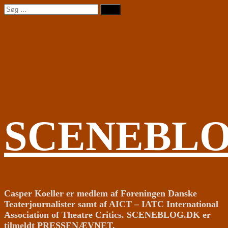
Videre
Søg
til
efter:
indhold
SCENEBL
Casper Koeller er medlem af Foreningen Danske
Teaterjournalister samt af AICT – IATC International
Association of Theatre Critics. SCENEBLOG.DK er
tilmeldt PRESSENÆVNET.