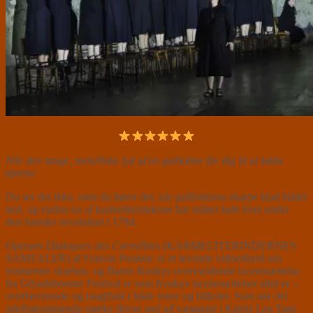
Når den tunge, metalliske lyd af en guillotine får dig til at lukke
øjnene.
Du ser det ikke, men du hører det, når guillotinens skarpe blad falder
ned, og endnu en af karmeliterinderne har måttet lade livet under
den franske revolution i 1794.
Operaen
Dialogues des Carmélites
(KARMELITERINDERNES
SAMTALER) af Francis Poulenc er et levende vidnesbyrd om
nonnernes skæbne, og Barrie Koskys overvældende iscenesættelse
fra Glyndebourne Festival er som Koskys iscenesættelser altid er –
overbevisende og magtfuld i både toner og billeder. Som når det
udefrakommende mørke driver ned ad væggene i Katrin Lea Tags