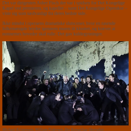
Det var dirigenten Asher Fisch der var i spidsen for Det Kongelige
Kapel ved premieren, og kapellet – samt Det Kongelige Operakor –
viste sig som sædvanligt fra deres bedste side.
Ikke mindst i operaens dramatiske slutscener, hvor en rasende
folkemængde bryder igennem muren til klostret, og kræver at
nonnernes hoveder skal rulle. Det gav kuldegysninger.
Michael Kristensen, William Pedersen, Det Kongelige Operakor.