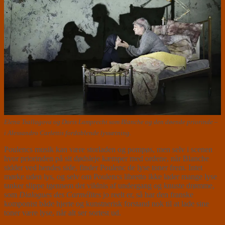
Elena Tsallagova og Doris Lamprecht som Blanche og den døende priorinde –
i Alessandro Carlettis fordoblende lyssætning.
Poulencs musik kan være storladen og pompøs, men selv i scenen
hvor priorinden på sit dødsleje kæmper med ordene, når Blanche
sidder ved hendes side, finder Poulenc de lyse toner frem. Intet
mørke uden lys, og selv om Poulencs libretto ikke lader mange lyse
tanker slippe igennem det vildnis af undergang og knuste drømme,
som
Dialogues des Carmélites
jo reelt er, så har den franske
komponist både hjerte og kunstnerisk forstand nok til at lade sine
toner være lyse, når alt ser sortest ud.