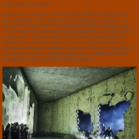
imponerende scenografi.
Historien om nonnerne i karmeliterordenen bliver fortalt gennem
den unge Blanche, der efter eget ønske tilslutter sig ordenen, og
tager navnet
Søster Blanche af Kristi Dødsangst
, for resten af sit liv
at leve et stille liv i bøn bag klostrets trygge mure. Men ikke alene
skal Blanche i sin spirituelle fordybelse overfor priorinden tage
stilling til hvorfor hun er i klostret, hun bliver til sidst også sat
overfor den ultimative prøvelse – om hun vil frasige sig nonneløftet
for at redde livet når revolutionsgarden stormer klostret, eller lide
martyrdøden hånd i hånd med de andre nonner.