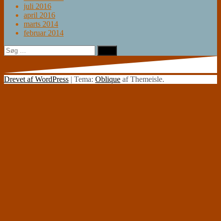
juli 2016
april 2016
marts 2014
februar 2014
Søg
efter:
Drevet af WordPress
|
Tema:
Oblique
af Themeisle.