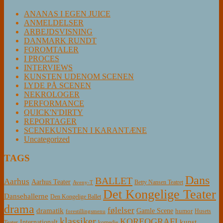
ANANAS I EGEN JUICE
ANMELDELSER
ARBEJDSVISNING
DANMARK RUNDT
FOROMTALER
I PROCES
INTERVIEWS
KUNSTEN UDENOM SCENEN
LYDE PÅ SCENEN
NEKROLOGER
PERFORMANCE
QUICK'N'DIRTY
REPORTAGER
SCENEKUNSTEN I KARANTÆNE
Uncategorized
TAGS
Dans
BALLET
Aarhus
Aarhus Teater
Betty Nansen Teatret
Aveny-T
Det Kongelige Teater
Dansehallerne
Den Kongelige Ballet
drama
følelser
dramatik
Gamle Scene
humor
Husets
forestillingsmenu
klassiker
KOREOGRAFI
kunst
Internationalt
Teater
komedie