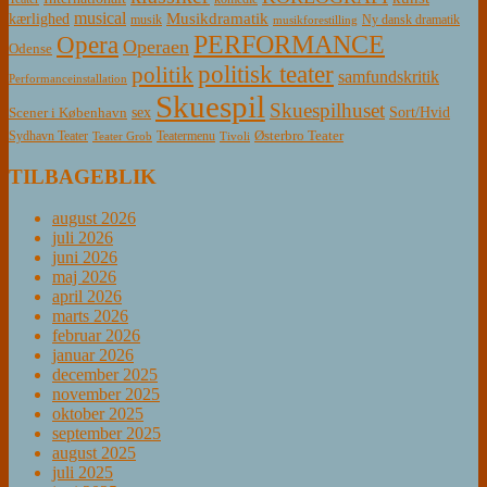
musical
Musikdramatik
kærlighed
Ny dansk dramatik
musik
musikforestilling
PERFORMANCE
Opera
Operaen
Odense
politisk teater
politik
samfundskritik
Performanceinstallation
Skuespil
Skuespilhuset
sex
Sort/Hvid
Scener i København
Østerbro Teater
Sydhavn Teater
Teatermenu
Teater Grob
Tivoli
TILBAGEBLIK
august 2026
juli 2026
juni 2026
maj 2026
april 2026
marts 2026
februar 2026
januar 2026
december 2025
november 2025
oktober 2025
september 2025
august 2025
juli 2025