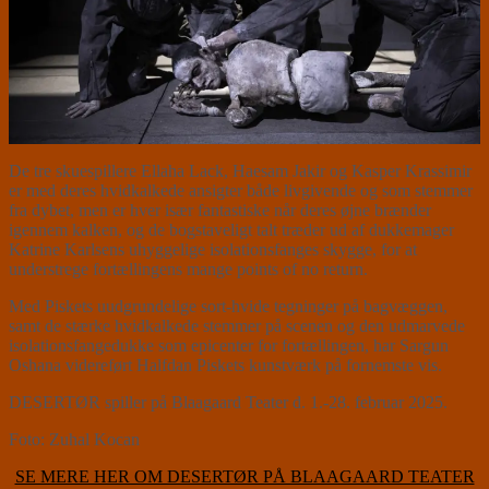
De tre skuespillere Ellaha Lack, Haesam Jakir og Kasper Krassimir
er med deres hvidkalkede ansigter både livgivende og som stemmer
fra dybet, men er hver især fantastiske når deres øjne brænder
igennem kalken, og de bogstaveligt talt træder ud af dukkemager
Katrine Karlsens uhyggelige isolationsfanges skygge, for at
understrege fortællingens mange points of no return.
Med Piskets uudgrundelige sort-hvide tegninger på bagvæggen,
samt de stærke hvidkalkede stemmer på scenen og den udmarvede
isolationsfangedukke som epicenter for fortællingen, har Sargun
Oshana videreført Halfdan Piskets kunstværk på fornemste vis.
DESERTØR spiller på Blaagaard Teater d. 1.-28. februar 2025.
Foto: Zuhal Kocan
SE MERE HER OM DESERTØR PÅ BLAAGAARD TEATER