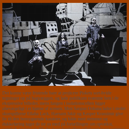
Det kunne være fristende bare at projicere Piskets sort-hvide
tegninger op på bagvæggen, og lade publikum svømme hen i de
ekspressive billeder, mens fangen i isolationscellen ligger
ubevægeligt i et hjørne af scenen. Men Sargun Oshana lader i stedet
skuespillerne Ellaha Lack, Haesam Jakir og Kasper Krassimir give
liv til den hensygnende karakter, og både med stemmer og
dukkeføring tager de tre os med på fortællingen om opvækst,