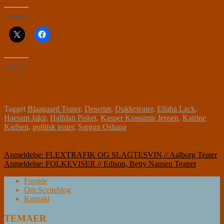
Del dette:
Like this:
Tagget
Blaagaard Teater
,
Desertør
,
Dukketeater
,
Ellaha Lack
,
Haesam Jakir
,
Halfdan Pisket
,
Kasper Krassimir Jensen
,
Katrine
Karlsen
,
politisk teater
,
Sargun Oshana
Indlægsnavigation
Anmeldelse: FLEXTRAFIK OG SLAGTESVIN // Aalborg Teater
Anmeldelse: FOLKEVISER // Edison, Betty Nansen Teatret
Forside
Om Sceneblog
Kontakt
TEMAER