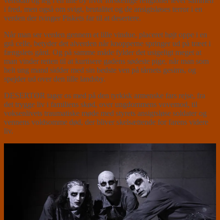
venskab og leg i en lille by hvor forskellige religioner lever sammen
i fred, men også om svigt, brutalitet og de ansigtsløses terror i en
verden der tvinger Piskets far til at desertere.
Når man ser verden gennem et lille vindue, placeret højt oppe i en
grå celle, betyder det alverden når knopperne springer ud på træet i
fængslets gård. Og på samme måde fylder det usigeligt meget at
man vinder retten til at kurtisere gadens sødeste pige, når man som
helt ung mand sidder med sin bedste ven på tårnets gesims, og
spejder ud over den lille landsby.
DESERTØR tager os med på den tyrkisk armenske fars rejse, fra
det trygge liv i familiens skød, over ungdommens vovemod, til
voksenlivets traumatiske møde med styrets ansigtsløse soldater og
vennens voldsomme død, der bliver skelsættende for farens videre
liv.