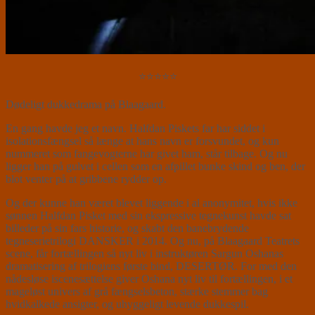
⭐⭐⭐⭐⭐
Dødeligt dukkedrama på Blaagaard.
En gang havde jeg et navn. Halfdan Piskets far har siddet i
isolationsfængsel så længe at hans navn er forsvundet, og kun
nummeret som fangevogterne har givet ham, står tilbage. Og nu
ligger han på gulvet i cellen som en afpillet bunke skind og ben, der
blot venter på at gribbene rydder op.
Og der kunne han været blevet liggende i al anonymitet, hvis ikke
sønnen Halfdan Pisket med sin ekspressive tegnekunst havde sat
billeder på sin fars historie, og skabt den banebrydende
tegneserietrilogi DANSKER i 2014. Og nu, på Blaagaard Teatrets
scene, får fortællingen så nyt liv i instruktøren Sargun Oshanas
dramatisering af trilogiens første bind, DESERTØR. For med den
nådesløse iscenesættelse giver Oshana nyt liv til fortællingen, i et
mageløst univers af grå fængselsbeton, stærke stemmer bag
hvidkalkede ansigter, og uhyggeligt levende dukkespil.