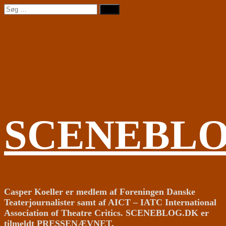
Videre
Søg
til
efter:
indhold
SCENEBL
Casper Koeller er medlem af Foreningen Danske
Teaterjournalister samt af AICT – IATC International
Association of Theatre Critics. SCENEBLOG.DK er
tilmeldt PRESSENÆVNET.