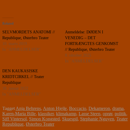
Related
SELVMORDETS ANATOMI //
Anmeldelse: DØDEN I
Republique, Østerbro Teater
VENEDIG – DET
10. marts 2019
FORTRÆNGTES GENKOMST
In "ANMELDELSER"
// Republique, Østerbro Teater
8. oktober 2025
In "ANMELDELSER"
DEN KAUKASISKE
KRIDTCIRKEL // Teater
Republique
18. januar 2022
In "ANMELDELSER"
Tagget
Anja Behrens
,
Anton Hjejle
,
Boccacio
,
Dekameron
,
drama
,
Karen-Maria Bille
,
klassiker
,
klimakamp
,
Lasse Steen
,
oprør
,
politik
,
Siff Vintersol
,
Simon Kongsted
,
Skuespil
,
Stephanie Nguyen
,
Teater
Republique
,
Østerbro Teater