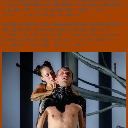
historier til hinanden, er det i dramatiker Karen-Maria Billes version
en gruppe på fem, der i et postapokalyptisk landskab efter
klimakatastrofen fortæller sagn og historier.
Moraler, samt læren om menneskets svagheder, fristelser og sejre er
stadig præsente i fortællingerne på Republique, og tilføjede
elementer som ophævelse af kønnet, så karaktererne jævnligt kan
skifte køn undervejs, slipper spillerne fri – og lader historierne
fortælles uden snærende bånd og forventninger.