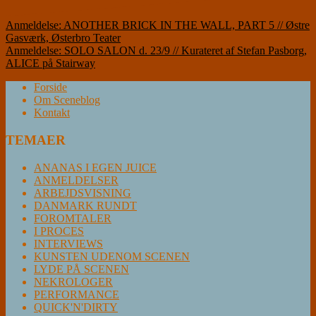
Indlægsnavigation
Anmeldelse: ANOTHER BRICK IN THE WALL, PART 5 // Østre
Gasværk, Østerbro Teater
Anmeldelse: SOLO SALON d. 23/9 // Kurateret af Stefan Pasborg,
ALICE på Stairway
Forside
Om Sceneblog
Kontakt
TEMAER
ANANAS I EGEN JUICE
ANMELDELSER
ARBEJDSVISNING
DANMARK RUNDT
FOROMTALER
I PROCES
INTERVIEWS
KUNSTEN UDENOM SCENEN
LYDE PÅ SCENEN
NEKROLOGER
PERFORMANCE
QUICK'N'DIRTY