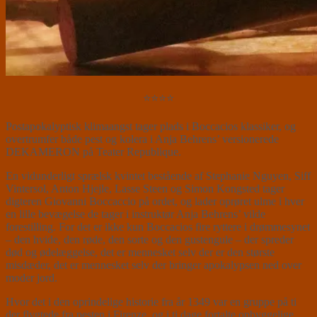
⭐⭐⭐⭐
Postapokalyptisk klimaangst tager plads i Boccacios klassiker, og
overtrumfer både pest og kolera i Anja Behrens’ versionerede
DEKAMERON på Teater Republique.
En vidunderligt sprælsk kvintet bestående af Stephanie Nguyen, Siff
Vintersol, Anton Hjejle, Lasse Steen og Simon Kongsted tager
digteren Giovanni Boccaccio på ordet, og lader oprøret ulme i hver
en lille bevægelse de tager i instruktør Anja Behrens’ vilde
forestilling. For det er ikke kun Boccacios fire ryttere i drømmesynet
– den hvide, den røde, den sorte og den gustengule – der spreder
død og ødelæggelse, det er mennesket selv der er den største
misdæder, det er mennesket selv der bringer apokalypsen ned over
moder jord.
Hvor det i den oprindelige historie fra år 1349 var en gruppe på ti
der flygtede fra pesten i Firenze, og i ti dage fortalte opbyggelige