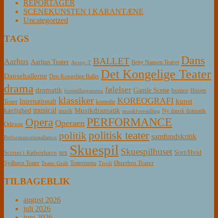
REPORTAGER
SCENEKUNSTEN I KARANTÆNE
Uncategorized
TAGS
Dans
BALLET
Aarhus
Aarhus Teater
Betty Nansen Teatret
Aveny-T
Det Kongelige Teater
Dansehallerne
Den Kongelige Ballet
drama
følelser
dramatik
Gamle Scene
humor
Husets
forestillingsmenu
klassiker
KOREOGRAFI
kunst
Internationalt
Teater
komedie
musical
Musikdramatik
kærlighed
Ny dansk dramatik
musik
musikforestilling
PERFORMANCE
Opera
Operaen
Odense
politisk teater
politik
samfundskritik
Performanceinstallation
Skuespil
Skuespilhuset
sex
Sort/Hvid
Scener i København
Østerbro Teater
Sydhavn Teater
Teatermenu
Teater Grob
Tivoli
TILBAGEBLIK
august 2026
juli 2026
juni 2026