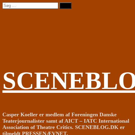
Videre
Søg
til
efter:
indhold
SCENEBL
Casper Koeller er medlem af Foreningen Danske
Teaterjournalister samt af AICT – IATC International
Association of Theatre Critics. SCENEBLOG.DK er
tilmeldt PRESSENÆVNET.