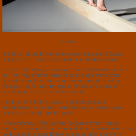
⭐⭐⭐⭐
Strindbergs glødende
upstairs/downstairs
drama fra 1800-tallet,
fortolket med en moderne koreografs fornemmelse for følelser.
En fortættet handling, som dramaet i August Strindbergs Frk Julie
fra 1888, er gefundenes fressen for en koreograf som Stephen
Shropshire, der ikke alene er en mester udi samspillet mellem
bevægelser og følelser, men også tør fortolke en klassiker, der
sejrrigt har gået verden rundt som skuespil.
Handlingen i Strindbergs drama er i princippet simpel:
Adelsfrøkenen Julie knalder husets tjener Jean i køkkenet, men
fortryder, og tager sit eget liv i skam.
Men hvorfor søger Miss Julie sex i køkkenet, hvad er hendes
egentlige dagsorden? Er det et overgreb fra overklassekvindens side,
mod den stakkels tjener der ikke tør sige nej til sin arbejdsgiver?