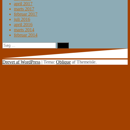
april 2017
marts 2017
februar 2017
juli 2016
april 2016
marts 2014
februar 2014
Søg
efter:
Drevet af WordPress
|
Tema:
Oblique
af Themeisle.