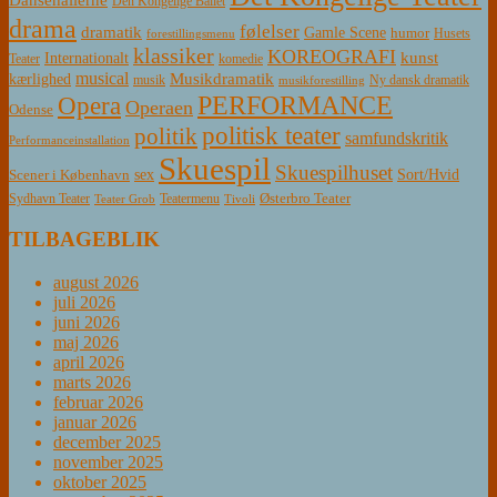
Den Kongelige Ballet
drama
følelser
dramatik
Gamle Scene
humor
Husets
forestillingsmenu
klassiker
KOREOGRAFI
kunst
Internationalt
Teater
komedie
musical
Musikdramatik
kærlighed
Ny dansk dramatik
musik
musikforestilling
PERFORMANCE
Opera
Operaen
Odense
politisk teater
politik
samfundskritik
Performanceinstallation
Skuespil
Skuespilhuset
sex
Sort/Hvid
Scener i København
Østerbro Teater
Sydhavn Teater
Teatermenu
Teater Grob
Tivoli
TILBAGEBLIK
august 2026
juli 2026
juni 2026
maj 2026
april 2026
marts 2026
februar 2026
januar 2026
december 2025
november 2025
oktober 2025