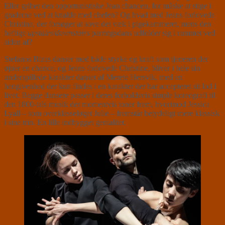
Eller griber den opportunistiske Jean chancen, for måske at stige i
graderne ved at knalde med chefen? Og hvad med Jeans forlovede
Christine, der forsøger at sove det væk i pigekammeret, mens den
heftige
upstairs/downstairs
parringsdans udfolder sig i rummet ved
siden af?
Stefanos Bizas danser med både styrke og kraft som tjeneren der
øjner en chance, og Jeans forlovede Christine, bliver i hele sin
underspillede karakter danset af Merete Hersvik, med en
hengivenhed der kun findes i en karakter der har accepteret sit lod i
livet. Begge dansere passer i deres forholdsvis simple koreografi til
den 1800-tals musik der momentvis toner frem, hvorimod Jessica
Lyall – som overklasseløget Julie – fremstår betydeligt mere klassisk
i sine trin. En lille indbygget genialitet.