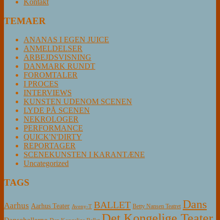
Kontakt
TEMAER
ANANAS I EGEN JUICE
ANMELDELSER
ARBEJDSVISNING
DANMARK RUNDT
FOROMTALER
I PROCES
INTERVIEWS
KUNSTEN UDENOM SCENEN
LYDE PÅ SCENEN
NEKROLOGER
PERFORMANCE
QUICK'N'DIRTY
REPORTAGER
SCENEKUNSTEN I KARANTÆNE
Uncategorized
TAGS
Dans
BALLET
Aarhus
Aarhus Teater
Betty Nansen Teatret
Aveny-T
Det Kongelige Teater
Dansehallerne