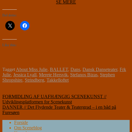
SE MERE
Del dette:
Like this:
Tagget
About Miss Julie
,
BALLET
,
Dans
,
Dansk Danseteater
,
Frk
Julie
,
Jessica Lyall
,
Merete Hersvik
,
Stefanos Bizas
,
Stephen
Shropshire
,
Strindberg
,
Takkelloftet
Indlægsnavigation
FORMIDLING AF UAFHÆNGIG SCENEKUNST //
Udviklingsplatformen for Scenekunst
DANNER // Det Flydende Teater & Teatergrad – i en båd på
Furesøen
Forside
Om Sceneblog