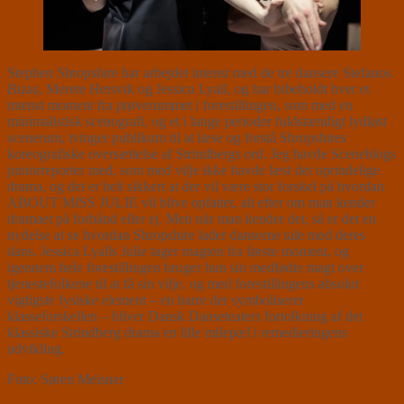
Stephen Shropshire har arbejdet intenst med de tre dansere Stefanos
Bizas, Merete Hersvik og Jessica Lyall, og har bibeholdt hver et
intenst moment fra prøverummet i forestillingen, som med en
minimalistisk scenografi, og et i lange perioder fuldstændigt lydløst
scenerum, tvinger publikum til at læse og forstå Shropshires
koreografiske oversættelse af Strindbergs ord. Jeg havde Sceneblogs
juniorreporter med, som med vilje ikke havde læst det oprindelige
drama, og det er helt sikkert at der vil være stor forskel på hvordan
ABOUT MISS JULIE vil blive opfattet, alt efter om man kender
dramaet på forhånd eller ej. Men når man kender det, så er det en
nydelse at se hvordan Shropshire lader danserne tale med deres
dans. Jessica Lyalls Julie tager magten fra første moment, og
igennem hele forestillingen bruger hun sin medfødte magt over
tjenestefolkene til at få sin vilje, og med forestillingens absolut
vigtigste fysiske element – en barre der symboliserer
klasseforskellen – bliver Dansk Danseteaters fortolkning af det
klassiske Strindberg drama en lille milepæl i remedieringens
udvikling.
Foto: Søren Meisner