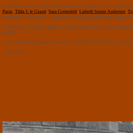
I København er de originale fire performere suppleret af 11 danske dans
Paras
,
Tilda J. le Grand
,
Sara Grotenfelt
,
Lisbeth Sonne Andersen
,
To
formidabel – men ulige – kamp mod tyngdekraft og skarpe klinger, når 
Den første af i alt seks opførsler i denne weekend var foran Christians
og tårer.
Leen De Wilde og Mole Wetherells A STRING SECTION – RECKLESS 
– GO SEE!