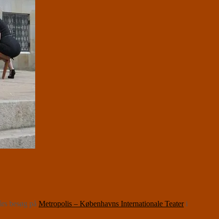
 års besøg på
Metropolis – Københavns Internationale Teater
i