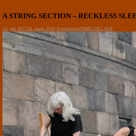
A STRING SECTION – RECKLESS SLEEPE
16. juli 2017
24. marts 2018
Sceneblog
ANMELDELSER