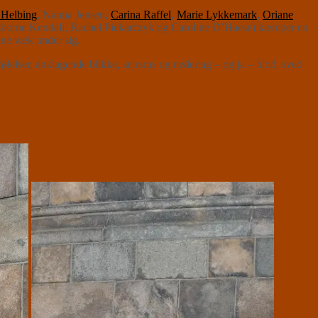
 Helbing
, Nanna Jensen,
Carina Raffel
,
Marie Lykkemark
,
Oriane
Osborne Kendall, Rachel Piekarczyk og Caroline D’Haese) kæmper en
ene væk under sig.
følelser, anklagende blikke, sejrsrus og nederlag – og ja – blod, sved