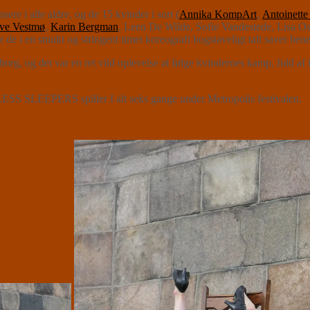
ere i alle aldre, og de 15 kvinder i sort (
Annika KompArt
,
Antoinette
ve Vestmø
,
Karin Bergman
, Leen De Wilde, Sofie Vandestede, Lisa 
de i en smukt og stringent timet koreografi bogstaveligt talt saver ben
borg, og det var en ret vild oplevelse at følge kvindernes kamp, fuld af 
SLEEPERS spiller I alt seks gange under Metropolis festivalen.