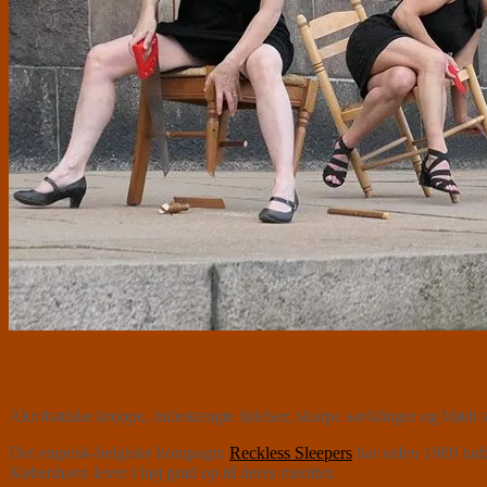
Akrobatiske kroppe, indestængte følelser, skarpe savklinger og blødt 
Det engelsk-belgiske kompagni
Reckless Sleepers
har siden 1989 haft
København lever i høj grad op til deres meritter.