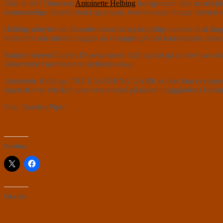
Eller er det? Danseren
Antoinette Helbing
har igennem flere år arbejd
menneskelige tilhørsforhold og empati, hvor kroppen bruger latteren 
Helbing udnytter sin iboende elasticitet og kropslige kunnen til at fa
fornemme når latteren bygges op i kroppen på den karismatiske danse
Naturforskeren Charles Darwin troede fuldt og fast på at latter var udl
falder mere i nærværende skribents smag.
Antoinette Helbings THE LAUGHING GAME er ikke kun et eksperiment, 
ingen der var efterladt uden et stort smil på læben i baggården i Helsi
Foto: Karsten Piper
Del dette:
Like this: