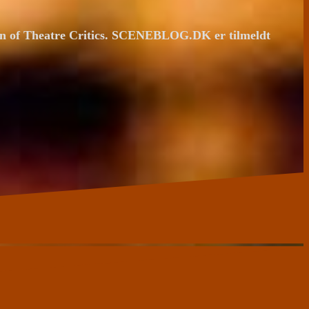
ion of Theatre Critics. SCENEBLOG.DK er tilmeldt