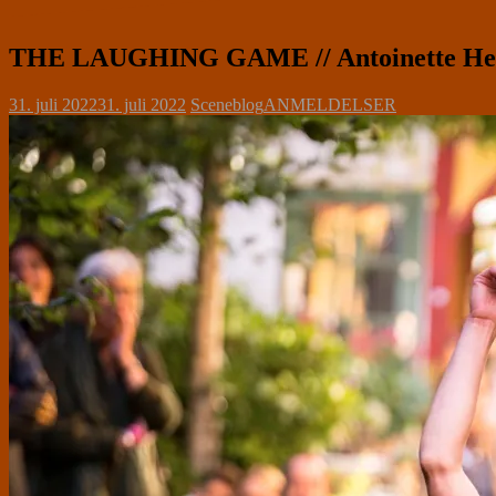
THE LAUGHING GAME // Antoinette He
31. juli 2022
31. juli 2022
Sceneblog
ANMELDELSER