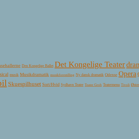
Det Kongelige Teater
dra
sehallerne
Den Kongelige Ballet
Opera
ical
Musikdramatik
Ny dansk dramatik
Odense
musik
musikforestilling
il
Skuespilhuset
Sort/Hvid
Øste
Sydhavn Teater
Teatermenu
Teater Grob
Tivoli