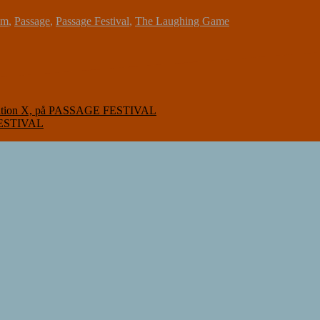
om
,
Passage
,
Passage Festival
,
The Laughing Game
tion X, på PASSAGE FESTIVAL
FESTIVAL