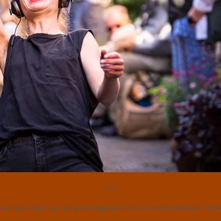
⭐⭐⭐
beviset på at latter og smil grundlæggende er social kommunikation mel