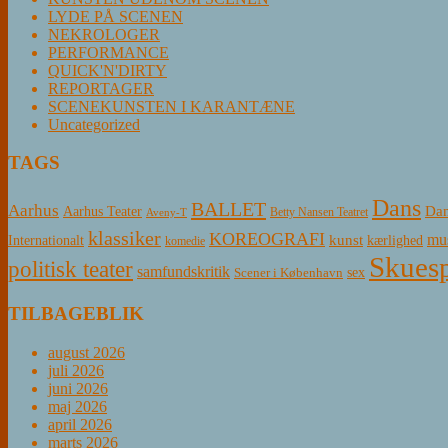
LYDE PÅ SCENEN
NEKROLOGER
PERFORMANCE
QUICK'N'DIRTY
REPORTAGER
SCENEKUNSTEN I KARANTÆNE
Uncategorized
TAGS
Dans
BALLET
Aarhus
Aarhus Teater
Dan
Betty Nansen Teatret
Aveny-T
klassiker
KOREOGRAFI
mus
kunst
Internationalt
kærlighed
komedie
Skuesp
politisk teater
samfundskritik
sex
Scener i København
TILBAGEBLIK
august 2026
juli 2026
juni 2026
maj 2026
april 2026
marts 2026