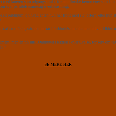
et med latteren som udgangspunkt, for at udforske fænomenet som kan t
som svar på følelsesmæssig overbelastning.
nge sit publikum, og hvad enten hun har front mod sit ”offer”, eller hun
r.
øst af en refleks, når den opstår i forbindelse med at man bliver kildet,
men en fin lille 30minutters lektion i overgivelse, for selv om jeg
ngør.
SE MERE HER