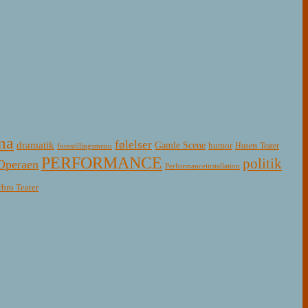
ma
følelser
dramatik
Gamle Scene
humor
Husets Teater
forestillingsmenu
PERFORMANCE
politik
Operaen
Performanceinstallation
rbro Teater