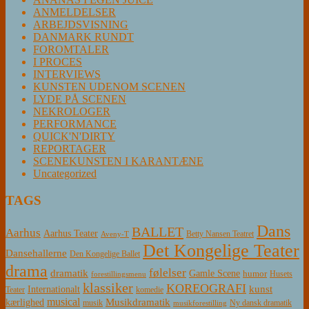
ANMELDELSER
ARBEJDSVISNING
DANMARK RUNDT
FOROMTALER
I PROCES
INTERVIEWS
KUNSTEN UDENOM SCENEN
LYDE PÅ SCENEN
NEKROLOGER
PERFORMANCE
QUICK'N'DIRTY
REPORTAGER
SCENEKUNSTEN I KARANTÆNE
Uncategorized
TAGS
Dans
BALLET
Aarhus
Aarhus Teater
Betty Nansen Teatret
Aveny-T
Det Kongelige Teater
Dansehallerne
Den Kongelige Ballet
drama
følelser
dramatik
Gamle Scene
humor
Husets
forestillingsmenu
klassiker
KOREOGRAFI
kunst
Internationalt
Teater
komedie
musical
Musikdramatik
kærlighed
Ny dansk dramatik
musik
musikforestilling