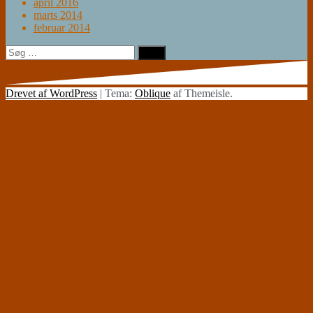
april 2016
marts 2014
februar 2014
Søg
efter:
Drevet af WordPress
|
Tema:
Oblique
af Themeisle.