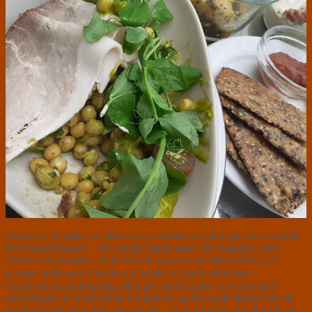
Næste ret på fadet var lidt af en overraskelse, da ingen af os kendte
hovedingrediensen – de danske Ingrid ærter. De lysegule ærter
minder om kikærter, og kræver da også en del tilberedelse, på
samme måde som kikærter også gør sig bedst efter både
iblødsætning og kogning. Men på samme måde som ærterne i
anretningen lå skjult blandt det grønne og den gode skinke, så var
smagen hvad jeg kalder afventende – først anonym, for derefter at