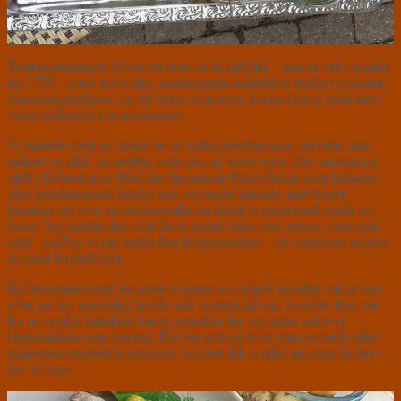
Teateranretningen bliver serveret på et sølvfad – man er vel i et palæ
fra 1755 – men bare rolig, anretningens indhold er heldigvis tilrettet
omstændighederne, og de lækre små retter kunne lige så godt have
været indholdet i en picnickurv.
Vi startede med en yderst let og luftig ørredmousse, serveret med
radiser og dild, og perfekt som start på vores egen lille teaterpicnic
midt i København. Med den føromtalte Pinot Grigio som ledsager
gled ørredmoussen hurtigt ned, og straks kastede min fynske
ledsager sig over en sommersalat på dansk rygeost med agurk og
karse. Jeg tænkte den ville have passet bedre ind senere, men som
sagt – på Fyn er der ingen fine fornemmelser – og rygeosten smagte
da også fortræffeligt.
En hønsesalat med dampede svampe og syltede agurker fulgte lige
efter, og jeg personligt havde nok stoppet lidt op, hvis det ikke var
for en syndig håndfuld bacon crumble der var strøet ud over
hønsesalaten som topping. Det var præcis hvad man savnede efter
salaternes cremede konsistens, og bare lidt syndig må man da have
lov til være.