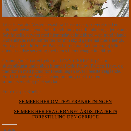
Til sidst var der Vesterhavsost fra Thise mejeri, serveret med en
kolossalt velsmagende rabarberchutney med fennikel og stjerne anis.
Selvfølgelig serveret med hjemmelavet knækbrød – en trend blandt
Københavns restauranter der for min skyld gerne må holde længe.
For også på Odd Fellow Palæet har de knækket koden, og løfter
aftenens sidste servering med deres hjemmebagte knækbrød.
Grønnegårds Teatret byder med DEN GERRIGE på stor
skuespilkunst under åben himmel i Odd Fellow Palæets Have, og
traditionen med picnic før forestillingen lever i bedste velgående.
For Odd Fellow Palæets teateranretning i det fri er en
sommerservering på et sølvfad.
Foto: Casper Koeller
SE MERE HER OM TEATERANRETNINGEN
SE MERE HER FRA GRØNNEGÅRDS TEATRETS
FORESTILLING DEN GERRIGE
Del dette: