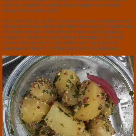
tage form i munden, og endelig træde i karakter som fortrinlig
ledsager til den røgede skinke.
Det er ikke så tit at jeg bliver overrasket over nye ingredienser, men
danske Ingrid ærter skal jeg helt sikkert prøve igen. Og blandet med
nye danske kartofler vendt med grov sennep, syltede rødløg og
estragon, var skinken og Ingrid ærterne fabelagtige. Gode retter
kræver gode ingredienser, men handler også i høj grad om at
sammensætte delene til en helhed der fungerer på tallerkenen.