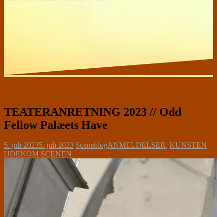
TEATERANRETNING 2023 // Odd
Fellow Palæets Have
5. juli 2023
5. juli 2023
Sceneblog
ANMELDELSER
,
KUNSTEN
UDENOM SCENEN