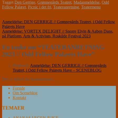
Tagget
Den Gerrige
,
Grønnegårds Teatret
,
Madanmeldelse
,
Odd
Fellow Palæet
,
Picnic i det fri
,
Teateranretning
,
Teatermenu
Indlægsnavigation
Anmeldelse: DEN GERRIGE // Grønnegårds Teatret, i Odd Fellow
Palæets Have
Anmeldelse: VORTEX DELIGHT // Snorre Elvin & Aaben Dans,
på Platform, Arts & Activism, Roskilde Festival 2023
En tanke om “
TEATERANRETNING
2023 // Odd Fellow Palæets Have
”
Pingback:
Anmeldelse: DEN GERRIGE // Grønnegårds
Teatret, i Odd Fellow Palæets Have – SCENEBLOG
Der er lukket for kommentarer.
Forside
Om Sceneblog
Kontakt
TEMAER
ANANAS I EGEN JUICE