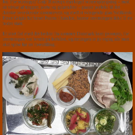
for. For scenograf Gøje Rostrups mørkegrå sceneopbygning – med
sit virvar af trapper, porte og gelændere – passer perfekt til det
danske overskyede sommervejr, og med et svingende glas Siciliansk
Pinot Grigio fra huset Purato i hånden, kunne anretningen ikke få en
bedre start.
Et stort fad med det bedste fra sommer Danmark kom prompte, for
anretningen var bestilt på forhånd, og timingen er jo vigtig når man
skal spise før en forestilling.