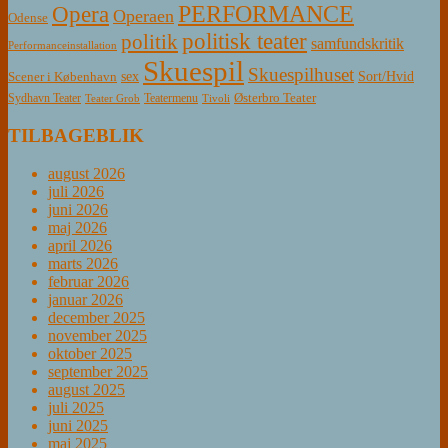
PERFORMANCE
Opera
Operaen
Odense
politisk teater
politik
samfundskritik
Performanceinstallation
Skuespil
Skuespilhuset
sex
Sort/Hvid
Scener i København
Østerbro Teater
Sydhavn Teater
Teatermenu
Teater Grob
Tivoli
TILBAGEBLIK
august 2026
juli 2026
juni 2026
maj 2026
april 2026
marts 2026
februar 2026
januar 2026
december 2025
november 2025
oktober 2025
september 2025
august 2025
juli 2025
juni 2025
maj 2025