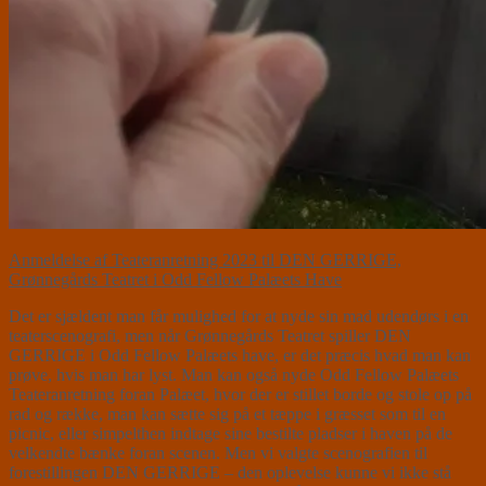
Anmeldelse af Teateranretning 2023 til DEN GERRIGE,
Grønnegårds Teatret i Odd Fellow Palæets Have
Det er sjældent man får mulighed for at nyde sin mad udendørs i en
teaterscenografi, men når Grønnegårds Teatret spiller DEN
GERRIGE i Odd Fellow Palæets have, er det præcis hvad man kan
prøve, hvis man har lyst. Man kan også nyde Odd Fellow Palæets
Teateranretning foran Palæet, hvor der er stillet borde og stole op på
rad og række, man kan sætte sig på et tæppe i græsset som til en
picnic, eller simpelthen indtage sine bestilte pladser i haven på de
velkendte bænke foran scenen. Men vi valgte scenografien til
forestillingen DEN GERRIGE – den oplevelse kunne vi ikke stå