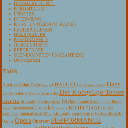
DANMARK RUNDT
FOROMTALER
I PROCES
INTERVIEWS
KUNSTEN UDENOM SCENEN
LYDE PÅ SCENEN
NEKROLOGER
PERFORMANCE
QUICK'N'DIRTY
REPORTAGER
SCENEKUNSTEN I KARANTÆNE
Uncategorized
TAGS
Dans
BALLET
Aarhus
Aarhus Teater
Betty Nansen Teatret
Aveny-T
Det Kongelige Teater
Dansehallerne
Den Kongelige Ballet
drama
følelser
dramatik
Gamle Scene
humor
Husets
forestillingsmenu
klassiker
KOREOGRAFI
kunst
Internationalt
Teater
komedie
musical
Musikdramatik
kærlighed
Ny dansk dramatik
musik
musikforestilling
PERFORMANCE
Opera
Operaen
Odense
politisk teater