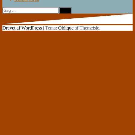
Søg
efter:
Drevet af WordPress
|
Tema:
Oblique
af Themeisle.