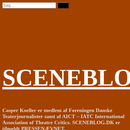
Videre
Søg
til
efter:
indhold
SCENEBL
Casper Koeller er medlem af Foreningen Danske
Teaterjournalister samt af AICT – IATC International
Association of Theatre Critics. SCENEBLOG.DK er
tilmeldt PRESSENÆVNET.