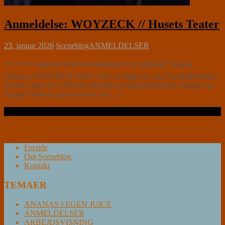
Anmeldelse: WOYZECK // Husets Teater
23. januar 2026
Sceneblog
ANMELDELSER
⭐⭐⭐⭐⭐ Afgrund! Ethvert menneske er en afgrund! Sargun
Oshanas WOYZECK bliver svær at lægge fra sig. Georg Büchners
invasive tekst fra 1836 har allerede sat sig godt fast hos mange, og
Sargun Oshanas gyserversion på[…]
Læs videre …
Forside
Om Sceneblog
Kontakt
TEMAER
ANANAS I EGEN JUICE
ANMELDELSER
ARBEJDSVISNING