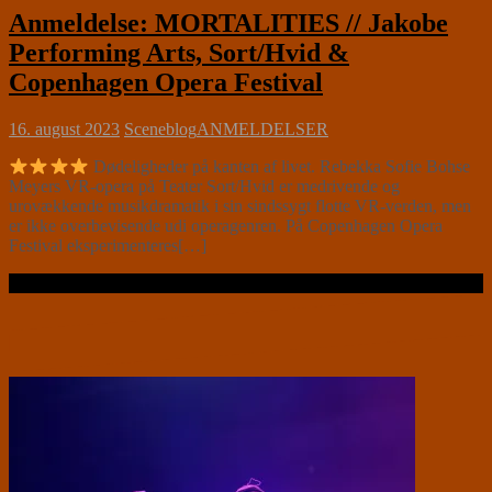
Anmeldelse: MORTALITIES // Jakobe
Performing Arts, Sort/Hvid &
Copenhagen Opera Festival
16. august 2023
Sceneblog
ANMELDELSER
Dødeligheder på kanten af livet. Rebekka Sofie Bohse
Meyers VR-opera på Teater Sort/Hvid er medrivende og
urovækkende musikdramatik i sin sindssygt flotte VR-verden, men
er ikke overbevisende udi operagenren. På Copenhagen Opera
Festival eksperimenteres[…]
Læs videre …