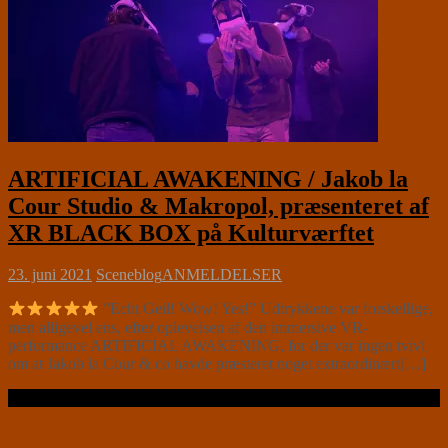
ARTIFICIAL AWAKENING / Jakob la
Cour Studio & Makropol, præsenteret af
XR BLACK BOX på Kulturværftet
23. juni 2021
Sceneblog
ANMELDELSER
”Echt Geil! Wow! Yes!” Udtrykkene var forskellige,
men alligevel ens, efter oplevelsen af den immersive VR-
performance ARTIFICIAL AWAKENING, for der var ingen tvivl
om at Jakob la Cour & co havde præsteret noget extraordinært[…]
Læs videre …