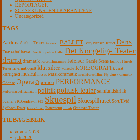
REPORTAGER
SCENEKUNSTEN I KARANTÆNE
Uncategorized
TAGS
Dans
BALLET
Aarhus
Aarhus Teater
Betty Nansen Teatret
Aveny-T
Det Kongelige Teater
Dansehallerne
Den Kongelige Ballet
drama
følelser
dramatik
Gamle Scene
humor
Husets
forestillingsmenu
klassiker
KOREOGRAFI
kunst
Internationalt
Teater
komedie
musical
Musikdramatik
kærlighed
Ny dansk dramatik
musik
musikforestilling
PERFORMANCE
Opera
Operaen
Odense
politisk teater
politik
samfundskritik
Performanceinstallation
Skuespil
Skuespilhuset
sex
Sort/Hvid
Scener i København
Østerbro Teater
Sydhavn Teater
Teatermenu
Teater Grob
Tivoli
TILBAGEBLIK
august 2026
juli 2026