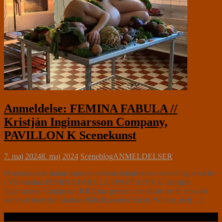
Anmeldelse: FEMINA FABULA //
Kristján Ingimarsson Company,
PAVILLON K Scenekunst
7. maj 2024
8. maj 2024
Sceneblog
ANMELDELSER
Overraskende intimt samspil mellem fabulerende urkraft og levet liv
i VR-værket FEMINA FABULA i PAVILLON K. Kristján
Ingimarsson Company (KIC) har gennem de sidste tre år arbejdet
sammen med den skotske billedkunstner Kirsty Whiten, der[…]
Læs videre …