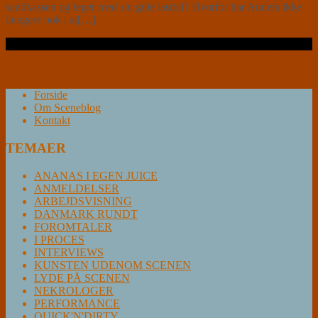
sandkassen og leger med sin gule lastbil? Hvorfor har Anders ikke
længere nok i at[…]
Læs videre …
Forside
Om Sceneblog
Kontakt
TEMAER
ANANAS I EGEN JUICE
ANMELDELSER
ARBEJDSVISNING
DANMARK RUNDT
FOROMTALER
I PROCES
INTERVIEWS
KUNSTEN UDENOM SCENEN
LYDE PÅ SCENEN
NEKROLOGER
PERFORMANCE
QUICK'N'DIRTY