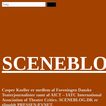
Videre
Søg
til
efter:
indhold
SCENEBL
Casper Koeller er medlem af Foreningen Danske
Teaterjournalister samt af AICT – IATC International
Association of Theatre Critics. SCENEBLOG.DK er
tilmeldt PRESSENÆVNET.