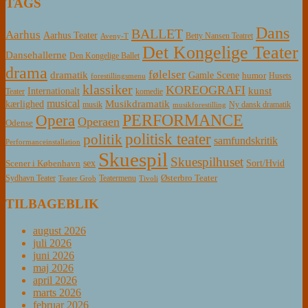
TAGS
Dans
BALLET
Aarhus
Aarhus Teater
Betty Nansen Teatret
Aveny-T
Det Kongelige Teater
Dansehallerne
Den Kongelige Ballet
drama
følelser
dramatik
Gamle Scene
humor
Husets
forestillingsmenu
klassiker
KOREOGRAFI
kunst
Internationalt
Teater
komedie
musical
Musikdramatik
kærlighed
Ny dansk dramatik
musik
musikforestilling
PERFORMANCE
Opera
Operaen
Odense
politisk teater
politik
samfundskritik
Performanceinstallation
Skuespil
Skuespilhuset
sex
Sort/Hvid
Scener i København
Østerbro Teater
Sydhavn Teater
Teatermenu
Teater Grob
Tivoli
TILBAGEBLIK
august 2026
juli 2026
juni 2026
maj 2026
april 2026
marts 2026
februar 2026