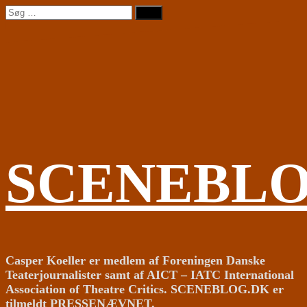
Videre
Søg
til
efter:
indhold
SCENEBL
Casper Koeller er medlem af Foreningen Danske
Teaterjournalister samt af AICT – IATC International
Association of Theatre Critics. SCENEBLOG.DK er
tilmeldt PRESSENÆVNET.