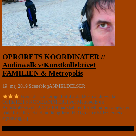
OPRØRETS KOORDINATER //
Audiowalk v/Kunstkollektivet
FAMILIEN & Metropolis
19. maj 2019
Sceneblog
ANMELDELSER
Fremtidens ubærlige fortid afdækkes i audiowalken
OPRØRETS KOORDINATER, hvor Metropolis og
Kunstkollektivet FAMILIEN har skabt en fortælling om oprør, der
både fortælles i datid, nutid og fremtid. Og det er både værkets
styrke og[…]
Læs videre …