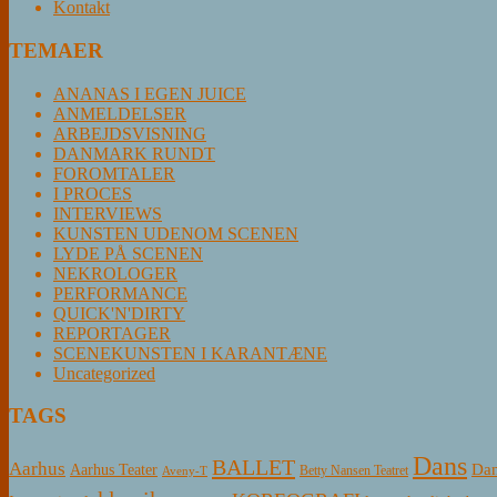
Kontakt
TEMAER
ANANAS I EGEN JUICE
ANMELDELSER
ARBEJDSVISNING
DANMARK RUNDT
FOROMTALER
I PROCES
INTERVIEWS
KUNSTEN UDENOM SCENEN
LYDE PÅ SCENEN
NEKROLOGER
PERFORMANCE
QUICK'N'DIRTY
REPORTAGER
SCENEKUNSTEN I KARANTÆNE
Uncategorized
TAGS
Dans
BALLET
Aarhus
Aarhus Teater
Dan
Betty Nansen Teatret
Aveny-T