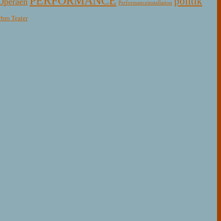
PERFORMANCE
politik
Operaen
Performanceinstallation
rbro Teater