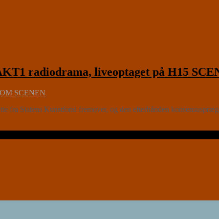
1 radiodrama, liveoptaget på H15 SCEN
OM SCENEN
tte fra Statens Kunstfond fremover, og den efterhånden konsensuspræged