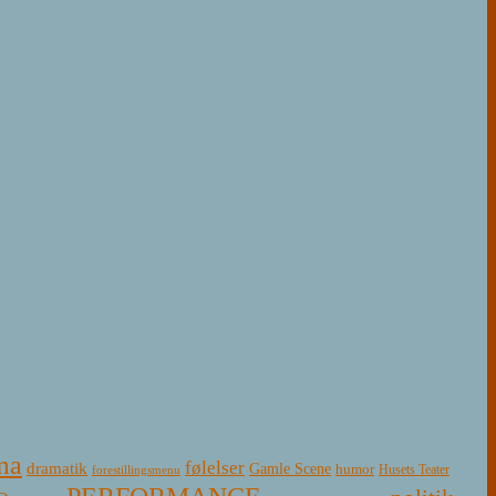
ma
følelser
dramatik
Gamle Scene
humor
Husets Teater
forestillingsmenu