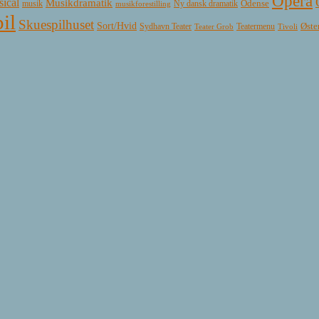
Opera
ical
Musikdramatik
Ny dansk dramatik
Odense
musik
musikforestilling
il
Skuespilhuset
Sort/Hvid
Øste
Sydhavn Teater
Teatermenu
Teater Grob
Tivoli