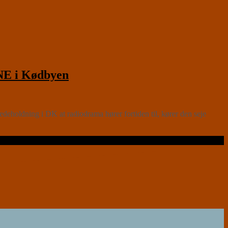
E i Kødbyen
eholdning i DK at radiodrama hører fortiden til, kører den seje