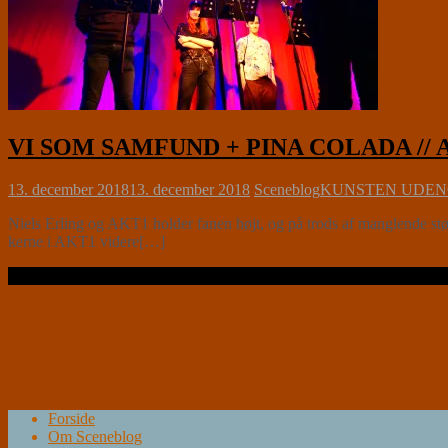
VI SOM SAMFUND + PINA COLADA // AKT
13. december 2018
13. december 2018
Sceneblog
KUNSTEN UDEN
Niels Erling og AKT1 holder fanen højt, og på trods af manglende stø
kerne i AKT1 videre[…]
Læs videre …
Forside
Om Sceneblog