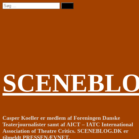
Videre
Søg
til
efter:
indhold
SCENEBL
Casper Koeller er medlem af Foreningen Danske
Teaterjournalister samt af AICT – IATC International
Association of Theatre Critics. SCENEBLOG.DK er
tilmeldt PRESSENÆVNET.