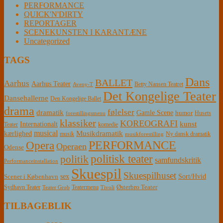
PERFORMANCE
QUICK'N'DIRTY
REPORTAGER
SCENEKUNSTEN I KARANTÆNE
Uncategorized
TAGS
Dans
BALLET
Aarhus
Aarhus Teater
Betty Nansen Teatret
Aveny-T
Det Kongelige Teater
Dansehallerne
Den Kongelige Ballet
drama
følelser
dramatik
Gamle Scene
humor
Husets
forestillingsmenu
klassiker
KOREOGRAFI
kunst
Internationalt
Teater
komedie
musical
Musikdramatik
kærlighed
Ny dansk dramatik
musik
musikforestilling
PERFORMANCE
Opera
Operaen
Odense
politisk teater
politik
samfundskritik
Performanceinstallation
Skuespil
Skuespilhuset
sex
Sort/Hvid
Scener i København
Østerbro Teater
Sydhavn Teater
Teatermenu
Teater Grob
Tivoli
TILBAGEBLIK