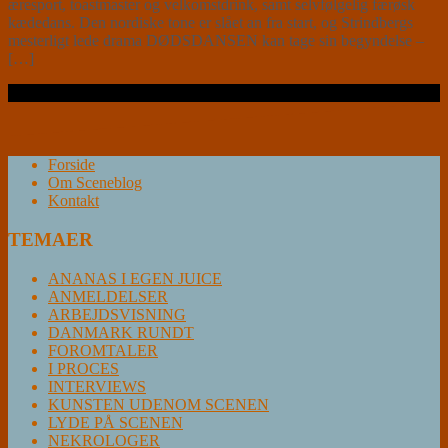
æresport, toastmaster og velkomstdrink, samt selvfølgelig færøsk
kædedans. Den nordiske tone er slået an fra start, og Strindbergs
mesterligt lede drama DØDSDANSEN kan tage sin begyndelse –
[…]
Læs videre …
Forside
Om Sceneblog
Kontakt
TEMAER
ANANAS I EGEN JUICE
ANMELDELSER
ARBEJDSVISNING
DANMARK RUNDT
FOROMTALER
I PROCES
INTERVIEWS
KUNSTEN UDENOM SCENEN
LYDE PÅ SCENEN
NEKROLOGER