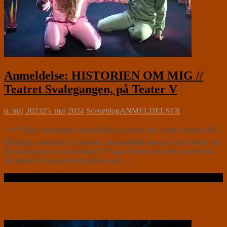
Anmeldelse: HISTORIEN OM MIG //
Teatret Svalegangen, på Teater V
6. maj 2023
25. maj 2024
Sceneblog
ANMELDELSER
⭐⭐⭐ Rige menneskers underholdning mens de synker. Andrea Øst
Birkkjærs oneliners fra hendes transportable sauna er det bedste ved
forestillingen, hvor dramatiker Vivian Nielsen har ladet ønsket om
det gode liv kæmpe mod ønsket om[…]
Læs videre …