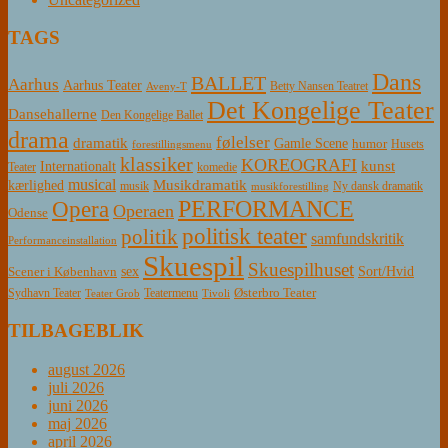
TAGS
Dans
BALLET
Aarhus
Aarhus Teater
Betty Nansen Teatret
Aveny-T
Det Kongelige Teater
Dansehallerne
Den Kongelige Ballet
drama
følelser
dramatik
Gamle Scene
humor
Husets
forestillingsmenu
klassiker
KOREOGRAFI
kunst
Internationalt
Teater
komedie
musical
Musikdramatik
kærlighed
Ny dansk dramatik
musik
musikforestilling
PERFORMANCE
Opera
Operaen
Odense
politisk teater
politik
samfundskritik
Performanceinstallation
Skuespil
Skuespilhuset
sex
Sort/Hvid
Scener i København
Østerbro Teater
Sydhavn Teater
Teatermenu
Teater Grob
Tivoli
TILBAGEBLIK
august 2026
juli 2026
juni 2026
maj 2026
april 2026