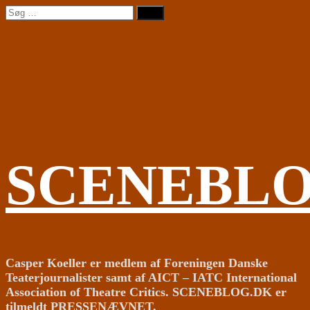
Videre
Søg
til
efter:
indhold
SCENEBL
Casper Koeller er medlem af Foreningen Danske
Teaterjournalister samt af AICT – IATC International
Association of Theatre Critics. SCENEBLOG.DK er
tilmeldt PRESSENÆVNET.