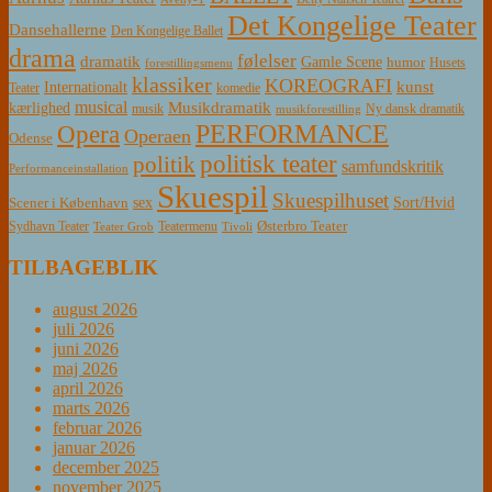
Det Kongelige Teater
Dansehallerne
Den Kongelige Ballet
drama
følelser
dramatik
Gamle Scene
humor
Husets
forestillingsmenu
klassiker
KOREOGRAFI
kunst
Internationalt
Teater
komedie
musical
Musikdramatik
kærlighed
Ny dansk dramatik
musik
musikforestilling
PERFORMANCE
Opera
Operaen
Odense
politisk teater
politik
samfundskritik
Performanceinstallation
Skuespil
Skuespilhuset
sex
Sort/Hvid
Scener i København
Østerbro Teater
Sydhavn Teater
Teatermenu
Teater Grob
Tivoli
TILBAGEBLIK
august 2026
juli 2026
juni 2026
maj 2026
april 2026
marts 2026
februar 2026
januar 2026
december 2025
november 2025