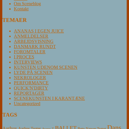
Om Sceneblog
Kontakt
TEMAER
ANANAS I EGEN JUICE
ANMELDELSER
ARBEJDSVISNING
DANMARK RUNDT
FOROMTALER
I PROCES
INTERVIEWS
KUNSTEN UDENOM SCENEN
LYDE PÅ SCENEN
NEKROLOGER
PERFORMANCE
QUICK'N'DIRTY
REPORTAGER
SCENEKUNSTEN I KARANTÆNE
Uncategorized
TAGS
Dans
BALLET
Aarhus
Aarhus Teater
Betty Nansen Teatret
Aveny-T