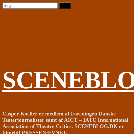
Videre
Søg
til
efter:
indhold
SCENEBL
Casper Koeller er medlem af Foreningen Danske
Teaterjournalister samt af AICT – IATC International
Association of Theatre Critics. SCENEBLOG.DK er
tilmeldt PRESSENÆVNET.