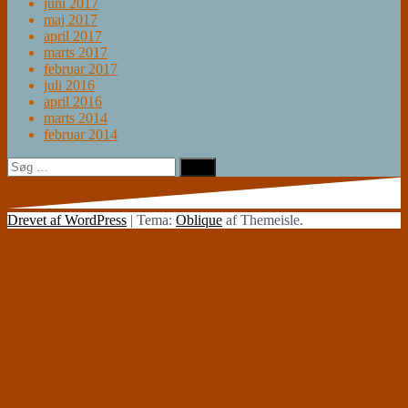
juni 2017
maj 2017
april 2017
marts 2017
februar 2017
juli 2016
april 2016
marts 2014
februar 2014
Søg
efter:
Drevet af WordPress
|
Tema:
Oblique
af Themeisle.