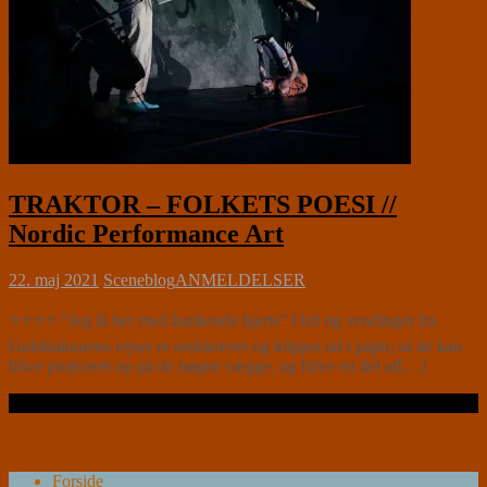
TRAKTOR – FOLKETS POESI //
Nordic Performance Art
22. maj 2021
Sceneblog
ANMELDELSER
⭐⭐⭐⭐ ”Jeg lå her med bankende hjerte” Ord og vendinger fra
Guldtraktorens rejser er nedskrevet og klippet ud i papir, så de kan
blive projiceret op på de nøgne vægge, og blive en del af[…]
Læs videre …
Forside