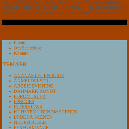
Initiativprisen afsløret, da Foreningen Danske Teaterjournalisters
priser blev uddelt på Folketeatret i Nørregade. Ved den traditionsrige
fest blev scenekunsten fejret i stor stil, da resultatet af kritikernes[…]
Læs videre …
Forside
Om Sceneblog
Kontakt
TEMAER
ANANAS I EGEN JUICE
ANMELDELSER
ARBEJDSVISNING
DANMARK RUNDT
FOROMTALER
I PROCES
INTERVIEWS
KUNSTEN UDENOM SCENEN
LYDE PÅ SCENEN
NEKROLOGER
PERFORMANCE