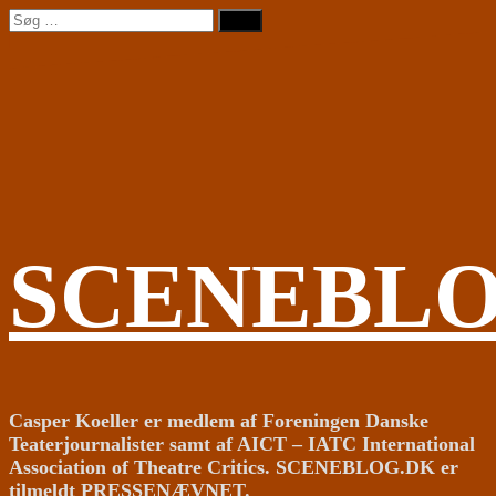
Videre
Søg
til
efter:
indhold
SCENEBL
Casper Koeller er medlem af Foreningen Danske
Teaterjournalister samt af AICT – IATC International
Association of Theatre Critics. SCENEBLOG.DK er
tilmeldt PRESSENÆVNET.