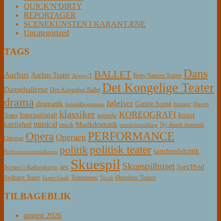
QUICK'N'DIRTY
REPORTAGER
SCENEKUNSTEN I KARANTÆNE
Uncategorized
TAGS
Dans
BALLET
Aarhus
Aarhus Teater
Betty Nansen Teatret
Aveny-T
Det Kongelige Teater
Dansehallerne
Den Kongelige Ballet
drama
følelser
dramatik
Gamle Scene
humor
Husets
forestillingsmenu
klassiker
KOREOGRAFI
kunst
Internationalt
Teater
komedie
musical
Musikdramatik
kærlighed
Ny dansk dramatik
musik
musikforestilling
PERFORMANCE
Opera
Operaen
Odense
politisk teater
politik
samfundskritik
Performanceinstallation
Skuespil
Skuespilhuset
sex
Sort/Hvid
Scener i København
Østerbro Teater
Sydhavn Teater
Teatermenu
Teater Grob
Tivoli
TILBAGEBLIK
august 2026