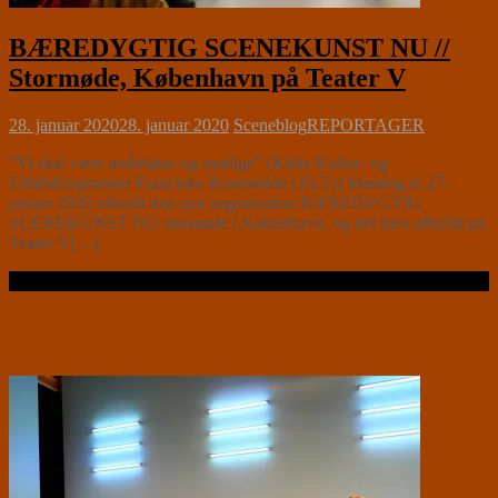
BÆREDYGTIG SCENEKUNST NU //
Stormøde, København på Teater V
28. januar 2020
28. januar 2020
Sceneblog
REPORTAGER
”Vi skal være ambitiøse og modige” (Kbhs Kultur- og
Fritidsborgmester Franciska Rosenkilde (ALT)) Mandag d. 27.
januar 2020 afholdt den nye organisation BÆREDYGTIG
SCENEKUNST NU stormøde i København, og det blev afholdt på
Teater V[…]
Læs videre …