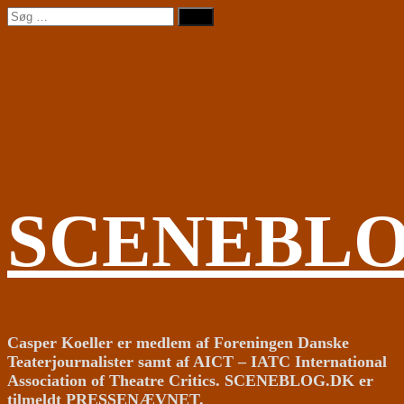
Videre
Søg
til
efter:
indhold
SCENEBL
Casper Koeller er medlem af Foreningen Danske
Teaterjournalister samt af AICT – IATC International
Association of Theatre Critics. SCENEBLOG.DK er
tilmeldt PRESSENÆVNET.