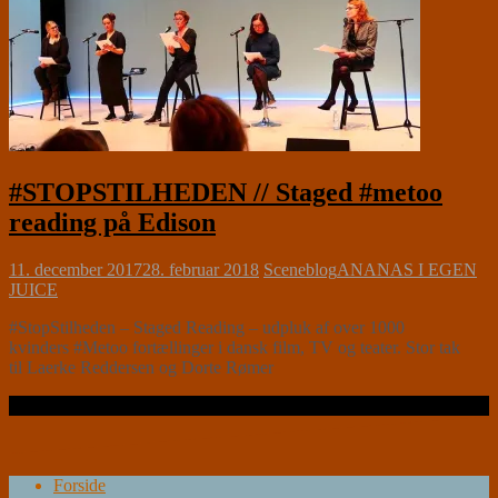
#STOPSTILHEDEN // Staged #metoo
reading på Edison
11. december 2017
28. februar 2018
Sceneblog
ANANAS I EGEN
JUICE
#StopStilheden – Staged Reading – udpluk af over 1000
kvinders #Metoo fortællinger i dansk film, TV og teater. Stor tak
til Laerke Reddersen og Dorte Rømer
Læs videre …
Forside