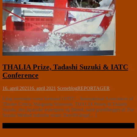
THALIA Prize, Tadashi Suzuki & IATC
Conference
16. april 2021
16. april 2021
Sceneblog
REPORTAGER
I dag overrakte vores formand i IATC – International Association of
Theatre Critics, Margareta Sörenson, THALIA Prisen til Tadashi
Suzuki, den japanske teaterguru og filosof, samt grundlægger af The
Suzuki Method indenfor teater. Den 89-årige[…]
Læs videre …