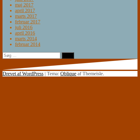
maj 2017
april 2017
marts 2017
februar 2017
juli 2016
april 2016
marts 2014
februar 2014
Søg
efter:
Drevet af WordPress
|
Tema:
Oblique
af Themeisle.