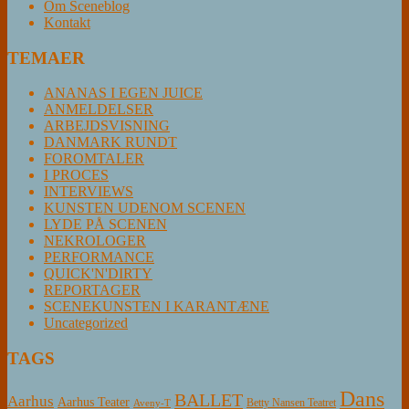
Om Sceneblog
Kontakt
TEMAER
ANANAS I EGEN JUICE
ANMELDELSER
ARBEJDSVISNING
DANMARK RUNDT
FOROMTALER
I PROCES
INTERVIEWS
KUNSTEN UDENOM SCENEN
LYDE PÅ SCENEN
NEKROLOGER
PERFORMANCE
QUICK'N'DIRTY
REPORTAGER
SCENEKUNSTEN I KARANTÆNE
Uncategorized
TAGS
Dans
BALLET
Aarhus
Aarhus Teater
Betty Nansen Teatret
Aveny-T