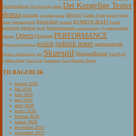
Det Kongelige Teater
Dansehallerne
Den Kongelige Ballet
drama
følelser
dramatik
Gamle Scene
humor
Husets
forestillingsmenu
klassiker
KOREOGRAFI
kunst
Internationalt
Teater
komedie
musical
Musikdramatik
kærlighed
Ny dansk dramatik
musik
musikforestilling
PERFORMANCE
Opera
Operaen
Odense
politisk teater
politik
samfundskritik
Performanceinstallation
Skuespil
Skuespilhuset
sex
Sort/Hvid
Scener i København
Østerbro Teater
Sydhavn Teater
Teatermenu
Teater Grob
Tivoli
TILBAGEBLIK
august 2026
juli 2026
juni 2026
maj 2026
april 2026
marts 2026
februar 2026
januar 2026
december 2025
november 2025