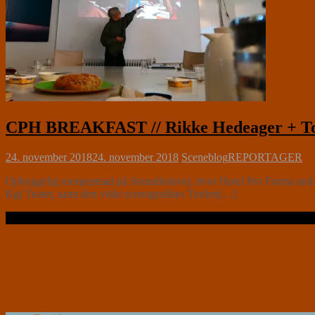
CPH BREAKFAST // Rikke Hedeager + Tor
24. november 2018
24. november 2018
Sceneblog
REPORTAGER
Opbyggelig morgenmad på Strandlodsvej, hvor Hotel Pro Forma and Ka
Kgl Teater, samt den vilde scenografduo Torden[…]
Læs videre …