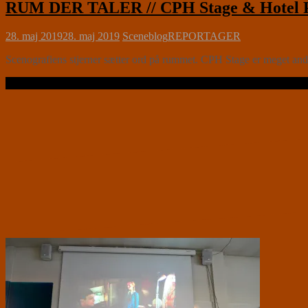
RUM DER TALER // CPH Stage & Hotel 
28. maj 2019
28. maj 2019
Sceneblog
REPORTAGER
Scenografiens stjerner sætter ord på rummet. CPH Stage er meget andet
Læs videre …