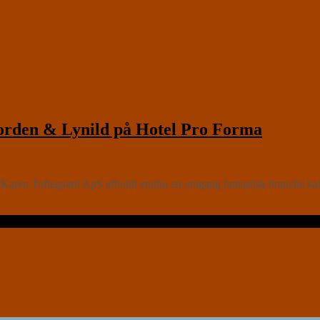
den & Lynild på Hotel Pro Forma
ren Toftegaard ApS afholdt endnu en omgang fantastisk branche kaffe