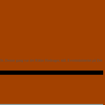
. Denne gang var det Rikke Hedeager, tidl. Eventministeriet på Det