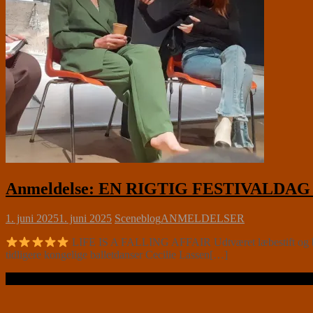
Anmeldelse: EN RIGTIG FESTIVALDAG 
1. juni 2025
1. juni 2025
Sceneblog
ANMELDELSER
LIFE IS A FALLING AFFAIR Udtværet læbestift og bare 
tidligere kongelige balletdanser Cecilie Lassen[…]
Læs videre …