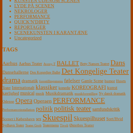
KUNSTEN UDENOM SCENEN
LYDE PÅ SCENEN
NEKROLOGER
PERFORMANCE
QUICK'N'DIRTY
REPORTAGER
SCENEKUNSTEN I KARANTÆNE
Uncategorized
TAGS
Dans
BALLET
Aarhus
Aarhus Teater
Betty Nansen Teatret
Aveny-T
Det Kongelige Teater
Dansehallerne
Den Kongelige Ballet
drama
følelser
dramatik
Gamle Scene
humor
Husets
forestillingsmenu
klassiker
KOREOGRAFI
kunst
Internationalt
Teater
komedie
musical
Musikdramatik
kærlighed
Ny dansk dramatik
musik
musikforestilling
PERFORMANCE
Opera
Operaen
Odense
politisk teater
politik
samfundskritik
Performanceinstallation
Skuespil
Skuespilhuset
sex
Sort/Hvid
Scener i København
Østerbro Teater
Sydhavn Teater
Teatermenu
Teater Grob
Tivoli