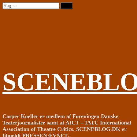
Videre
Søg
til
efter:
indhold
SCENEBL
Casper Koeller er medlem af Foreningen Danske
Teaterjournalister samt af AICT – IATC International
Association of Theatre Critics. SCENEBLOG.DK er
tilmeldt PRESSENÆVNET.