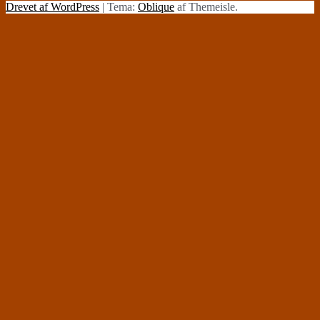
Drevet af WordPress
|
Tema:
Oblique
af Themeisle.