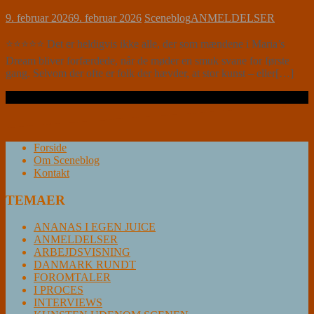
9. februar 2026
9. februar 2026
Sceneblog
ANMELDELSER
⭐⭐⭐⭐⭐ Det er heldigvis ikke alle, der som mændene i Maria’s
Dream bliver forfærdede, når de møder en smuk svane for første
gang. Selvom der ofte er folk der hævder, at stor kunst – eller[…]
Læs videre …
Forside
Om Sceneblog
Kontakt
TEMAER
ANANAS I EGEN JUICE
ANMELDELSER
ARBEJDSVISNING
DANMARK RUNDT
FOROMTALER
I PROCES
INTERVIEWS