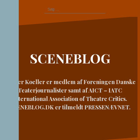
Videre
Søg
til
efter:
indhold
SCENEBLOG
Casper Koeller er medlem af Foreningen Danske
Teaterjournalister samt af AICT – IATC
International Association of Theatre Critics.
SCENEBLOG.DK er tilmeldt PRESSENÆVNET.